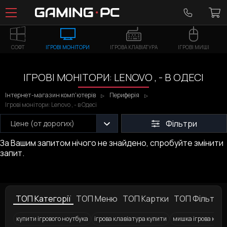
СОФТ
ІГРОВІ МОНІТОРИ
ІГРОВА КЛАВІАТУРА
ІГРОВІ МИШІ
ІГРОВІ МОНІТОРИ: LENOVO , - В ОДЕСІ
Інтернет-магазин комп'ютерів
Периферія
Ігрові монітори: Lenovo , - в Одесі
Фільтри
Цене (от дорогих)
За Вашим запитом нічого не знайдено, спробуйте змінити
запит.
ТОП Категорії
ТОП Меню
ТОП Картки
ТОП Фільтри
купити ігрового ноутбука
ігрова клавіатура купити
мишка ігрова купи