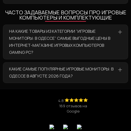
Интернет-магазин игровых компьютеров
Игровой компьютер Core i7 12700K / RTX 4080 Super / DDR5
Игровые мониторы 2560x1440 (Quad HD) DVI, HDMI, DisplayPort
пк для рендера
пк для видеомонтажа 2023
Игровой персональный комп
конфигурация компьютера
Мышка игров
Провод
системный блок ryzen 5
хороший компьютер для дома
ЧАСТО ЗАДАВАЕМЫЕ ВОПРОСЫ ПРО ИГРОВЫЕ
КОМПЬЮТЕРЫ И КОМПЛЕКТУЮЩИЕ
купить игровой пк для кс го
графическая станция для рендеринга
компьютер для 3d
НА КАКИЕ ТОВАРЫ ИЗ КАТЕГОРИИ “ИГРОВЫЕ
игровой компьютер за 30000 купить
офисные компьютеры цена
МОНИТОРЫ: В ОДЕССЕ” САМЫЕ ВЫГОДНЫЕ ЦЕНЫ В
сборка пк за 150000
компьютер за 70000
сборка пк интел
ИНТЕРНЕТ-МАГАЗИНЕ ИГРОВЫХ КОМПЬЮТЕРОВ
пк для wot
купить хороший компьютер для работы
GAMING PC?
игровой компьютер до 70000
купить рабочие станции
В категории “Игровые мониторы: в Одессе” по
системный блок офисный
КАКИЕ САМЫЕ ПОПУЛЯРНЫЕ ИГРОВЫЕ МОНИТОРЫ: В
выгодным ценам представлены такие товары:
ОДЕССЕ В АВГУСТЕ 2026 ГОДА?
Игровой компьютер Core i5 13400 / RTX 5060
Ti / V3
💰по цене 68 079 грн
Самые популярные товары из категории
Игровой компьютер Ryzen 9 9950X / RTX 5060
“Игровые мониторы: в Одессе” в августе 2026
Ti / V2
💰по цене 108 845 грн
года это:
4.8
Игровой компьютер Core i5 14400 / RTX 3050
169 отзывов на
Игровой компьютер Core i3 14100 / RTX 5050 /
Google
V2
💰по цене 47 588 грн
V4
Игровой компьютер Core i5 14400 / RTX 5060 /
DDR5