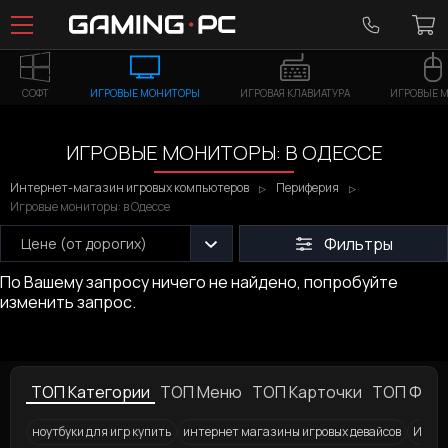
СОФТ
ИГРОВЫЕ МОНИТОРЫ
ИГРОВАЯ КЛАВИАТУРА
ИГРОВЫЕ 
ИГРОВЫЕ МОНИТОРЫ: В ОДЕССЕ
Интернет-магазин игровых компьютеров
Периферия
Игровые мониторы: в Одессе
Фильтры
Цене (от дорогих)
По Вашему запросу ничего не найдено, попробуйте
изменить запрос.
ТОП Категории
ТОП Меню
ТОП Карточки
ТОП Фил
ноутбуки для игр купить
интернет магазины игровых девайсов
Игров