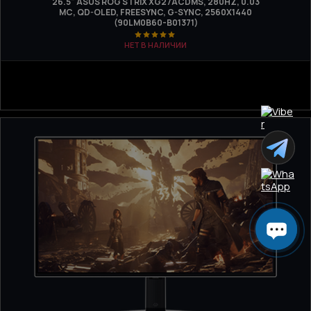
26.5" ASUS ROG STRIX XG27ACDMS, 280HZ, 0.03
МС, QD-OLED, FREESYNC, G-SYNC, 2560X1440
(90LM0B60-B01371)
НЕТ В НАЛИЧИИ