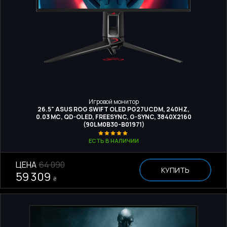
Игровой монитор
26.5" ASUS ROG SWIFT OLED PG27UCDM, 240HZ,
0.03 МС, QD-OLED, FREESYNC, G-SYNC, 3840X2160
(90LM0B30-B01971)
ЕСТЬ В НАЛИЧИИ
ЦЕНА
64 090
КУПИТЬ
59 309
₴