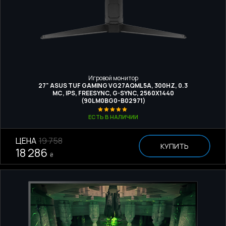
Игровой монитор
27" ASUS TUF GAMING VG27AQML5A, 300HZ, 0.3
МС, IPS, FREESYNC, G-SYNC, 2560X1440
(90LM0BG0-B02971)
ЕСТЬ В НАЛИЧИИ
ЦЕНА
19 758
КУПИТЬ
18 286
₴