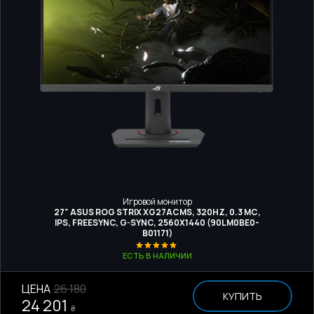
Игровой монитор
27" ASUS ROG STRIX XG27ACMS, 320HZ, 0.3 МС,
IPS, FREESYNC, G-SYNC, 2560X1440 (90LM0BE0-
B01171)
ЕСТЬ В НАЛИЧИИ
ЦЕНА
26 180
КУПИТЬ
24 201
₴