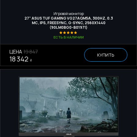
Игровой монитор
27" ASUS TUF GAMING VG27AQM5A, 300HZ, 0.3
МС, IPS, FREESYNC, G-SYNC, 2560Х1440
(90LM0BG0-B01971)
ЕСТЬ В НАЛИЧИИ
ЦЕНА
19 847
КУПИТЬ
18 342
₴