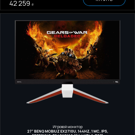
42 259
₴
Игровой монитор
27" BENQ MOBIUZ EX2710U, 144HZ, 1 МС, IPS,