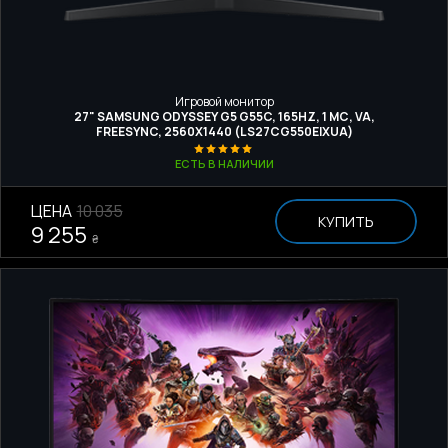
Игровой монитор
27" SAMSUNG ODYSSEY G5 G55C, 165HZ, 1 МС, VA,
FREESYNC, 2560Х1440 (LS27CG550EIXUA)
ЕСТЬ В НАЛИЧИИ
ЦЕНА
10 035
КУПИТЬ
9 255
₴