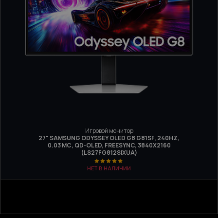
Игровой монитор
27" SAMSUNG ODYSSEY OLED G8 G81SF, 240HZ,
0.03 МС, QD-OLED, FREESYNC, 3840Х2160
(LS27FG812SIXUA)
НЕТ В НАЛИЧИИ