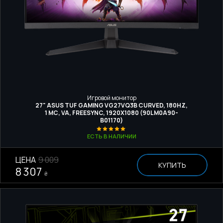
Игровой монитор
27" ASUS TUF GAMING VG27VQ3B CURVED, 180HZ,
1 МС, VA, FREESYNC, 1920Х1080 (90LM0A90-
B01170)
ЕСТЬ В НАЛИЧИИ
ЦЕНА
9 009
КУПИТЬ
8 307
₴