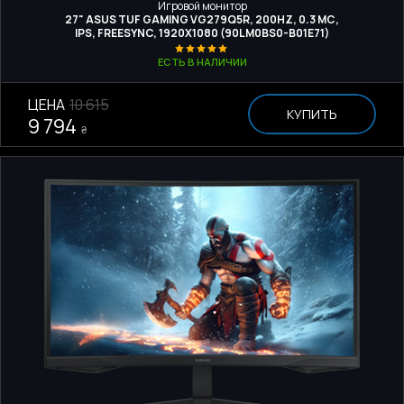
Игровой монитор
27" ASUS TUF GAMING VG279Q5R, 200HZ, 0.3 МС,
IPS, FREESYNC, 1920X1080 (90LM0BS0-B01E71)
ЕСТЬ В НАЛИЧИИ
ЦЕНА
10 615
КУПИТЬ
9 794
₴