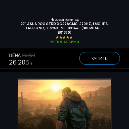
Игровой монитор
27" ASUS ROG STRIX XG27ACMG, 270HZ, 1 МС, IPS,
FREESYNC, G-SYNC, 2560X1440 (90LM0A60-
B01370)
ЕСТЬ В НАЛИЧИИ
ЦЕНА
28 321
КУПИТЬ
26 203
₴