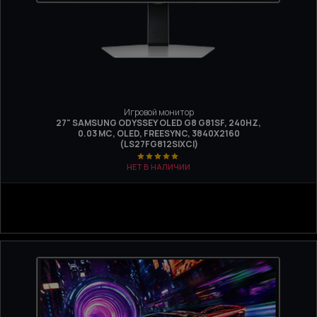
Игровой монитор
27" SAMSUNG ODYSSEY OLED G8 G81SF, 240HZ,
0.03 МС, OLED, FREESYNC, 3840Х2160
(LS27FG812SIXCI)
НЕТ В НАЛИЧИИ