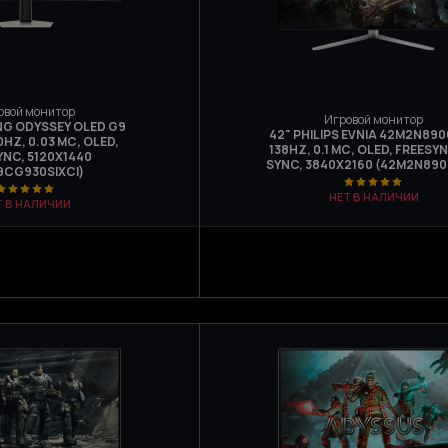
овой монитор
Игровой монитор
G ODYSSEY OLED G9
42" PHILIPS EVNIA 42M2N890
HZ, 0.03 МС, OLED,
138HZ, 0.1 МС, OLED, FREESYN
YNC, 5120Х1440
SYNC, 3840Х2160 (42M2N890
9CG930SIXCI)
НЕТ В НАЛИЧИИ
Т В НАЛИЧИИ