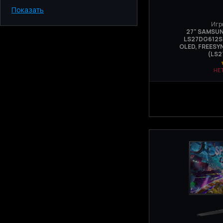
Показать
Киев
Одесса
Игр
27" SAMSUN
Днепр
LS27DG612SI
Харьков
OLED, FREESY
(LS2
Запорожье
Львов
НЕ