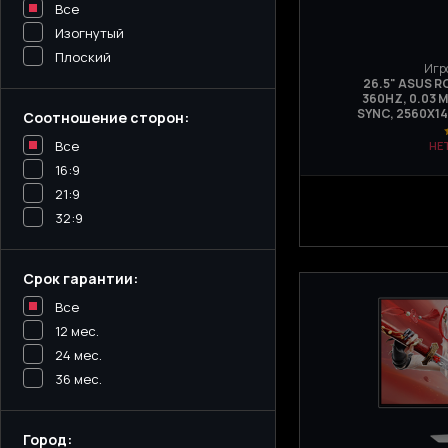
Все
Изогнутый
Плоский
Игр
26.5" ASUS 
360HZ, 0.03 М
SYNC, 2560Х1
Соотношение сторон:
Все
НЕ
16:9
21:9
32:9
Срок гарантии:
Все
12 мес.
24 мес.
36 мес.
Город: