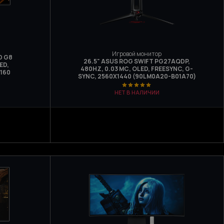
Игровой монитор
D G8
26.5" ASUS ROG SWIFT PG27AQDP,
ED,
480HZ, 0.03 МС, OLED, FREESYNC, G-
160
SYNC, 2560Х1440 (90LM0A20-B01A70)
НЕТ В НАЛИЧИИ