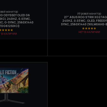
овой монитор
Игровой монитор
G ODYSSEY OLED G6
27" ASUS ROG STRIX XG27A
XCI, 240HZ, 0.03 МС,
240HZ, 0.03 МС, OLED, FREESY
NC, G-SYNC, 2560Х1440
SYNC, 2560X1440 (90LM0AH0-
7DG612SIXCI)
НЕТ В НАЛИЧИИ
Т В НАЛИЧИИ