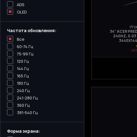
ADS
OLED
Игр
Частота обновления:
34" ACER PRE
240HZ, 0.03
Все
3440Х144
60-74 Гц
НЕ
75-99 Гц
120 Гц
144 Гц
165 Гц
180 Гц
240 Гц
241-280 Гц
360 Гц
381-540 Гц
Форма экрана: