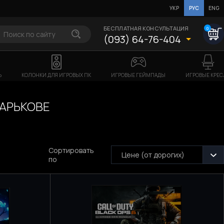
УКР
РУС
ENG
БЕСПЛАТНАЯ КОНСУЛЬТАЦИЯ
0
(093) 64-76-404
Ь
КОЛОНКИ ДЛЯ ИГРОВЫХ ПК
ИГРОВЫЕ ГЕЙМПАДЫ
ИГРОВЫЕ КРЕС
ХАРЬКОВЕ
Сортировать
Цене (от дорогих)
по