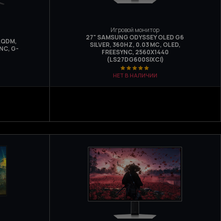
Игровой монитор
27" SAMSUNG ODYSSEY OLED G6
AQDM,
SILVER, 360HZ, 0.03 МС, OLED,
NC, G-
FREESYNC, 2560Х1440
(LS27DG600SIXCI)
НЕТ В НАЛИЧИИ