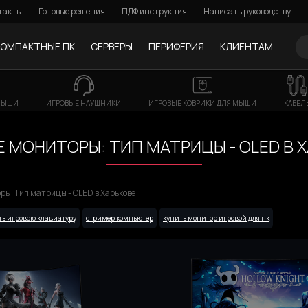
такты
Готовые решения
ПДФ инструкция
Написать руководству
КОМПАКТНЫЕ ПК
СЕРВЕРЫ
ПЕРИФЕРИЯ
КЛИЕНТАМ
МЫШИ
ИГРОВЫЕ НАУШНИКИ
ИГРОВЫЕ КОВРИКИ ДЛЯ МЫШИ
КАБЕЛ
 МОНИТОРЫ: ТИП МАТРИЦЫ - OLED В 
ры: Тип матрицы - OLED в Харькове
ть игровою клавиатуру
стример компьютер
купить монитор игровой для пк