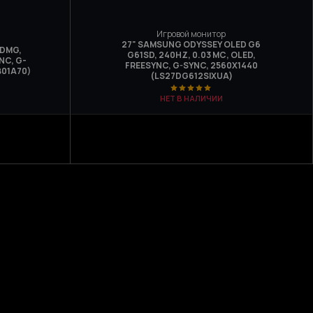
Игровой монитор
27" SAMSUNG ODYSSEY OLED G6
QDMG,
G61SD, 240HZ, 0.03 МС, OLED,
NC, G-
FREESYNC, G-SYNC, 2560Х1440
B01A70)
(LS27DG612SIXUA)
НЕТ В НАЛИЧИИ