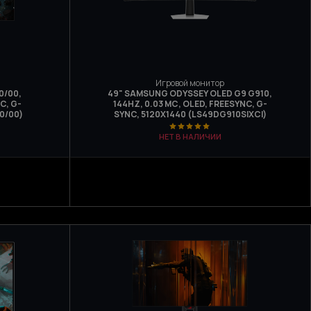
Игровой монитор
0/00,
49" SAMSUNG ODYSSEY OLED G9 G910,
C, G-
144HZ, 0.03 МС, OLED, FREESYNC, G-
0/00)
SYNC, 5120Х1440 (LS49DG910SIXCI)
НЕТ В НАЛИЧИИ