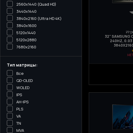
2560x1440 (Quad HD)
3440х1440
3840x2160 (Ultra HD 4K)
3840x1600
Игр
5120x1440
32" SAMSUNG O
5120х2880
240HZ, 0.03
3840Х2160
7680x2160
НЕ
Тип матрицы:
Все
QD-OLED
WOLED
IPS
AH-IPS
PLS
VA
TN
MVA