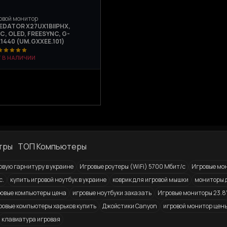
овой монитор
REDATOR X27UX1BIIPHX,
С, OLED, FREESYNC, G-
1440 (UM.GXXEE.101)
Т В НАЛИЧИИ
тры
ТОП Компьютеры
овую гарнитуру в украине
Игровые роутеры (WiFi) 5700 Мбит/с
Игровые мо
с.
купить игровой ноутбук в украине
коврик для игровой мышки
мониторы 
овые компьютеры цена
игровые ноутбуки заказать
Игровые мониторы 23.8
ровые компьютеры харьков купить
Джойстики Canyon
игровой монитор цен
клавиатура игровая