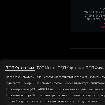
Игр
26.5" ACER P
240HZ, 0.03 М
SYNC, 2560Х
НЕ
ТОП Категории
ТОП Меню
ТОП Карточки
ТОП Филь
игровые компьютеры цена
собрать игровой компьютер киев
купить игр
купить стационарный компьютер игровой
Джойстики с гарантией 24 ме
Игровые роутеры (WiFi) 4804 Мбит/с
игровая мышка цена
мощные игр
Игровые мониторы 32"
игровые кресла цена
стоимость пк для игр
иг
готовый пк для игр купить
игровые кресла купить
ибп для игрового пк