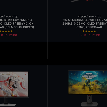
овой монитор
Игровой монитор
ROG STRIX XG27AQDNG,
26.5" ASUS ROG SWIFT PG27
С, OLED, FREESYNC, G-
240HZ, 0.03 МС, OLED, FREESY
440 (90LM0CH0-B01971)
SYNC, 2560X1440
Т В НАЛИЧИИ
НЕТ В НАЛИЧИИ