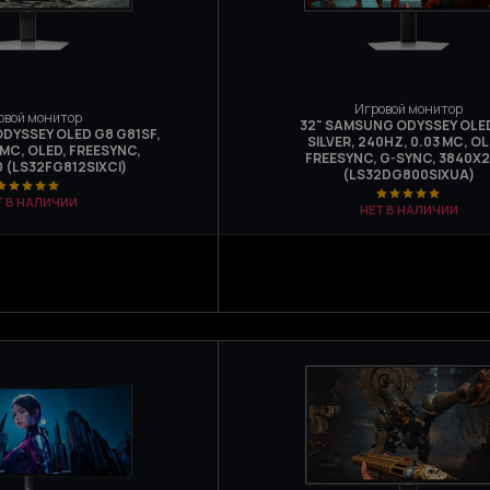
Игровой монитор
овой монитор
32" SAMSUNG ODYSSEY OLE
DYSSEY OLED G8 G81SF,
SILVER, 240HZ, 0.03 МС, OL
 МС, OLED, FREESYNC,
FREESYNC, G-SYNC, 3840Х2
 (LS32FG812SIXCI)
(LS32DG800SIXUA)
Т В НАЛИЧИИ
НЕТ В НАЛИЧИИ