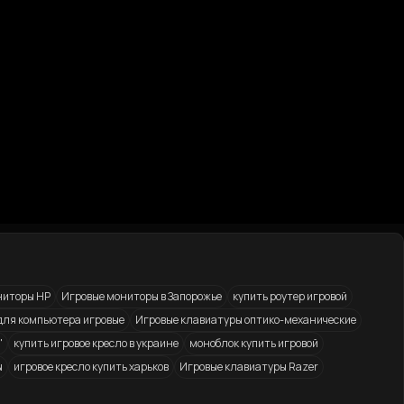
ниторы HP
Игровые мониторы в Запорожье
купить роутер игровой
для компьютера игровые
Игровые клавиатуры оптико-механические
"
купить игровое кресло в украине
моноблок купить игровой
ы
игровое кресло купить харьков
Игровые клавиатуры Razer