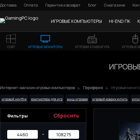
Доставка
Оплата
Гарантия и возврат
Блог
О магазине
Кон
ИГРОВЫЕ КОМПЬЮТЕРЫ
HI-END ПК
СОФТ
ИГРОВЫЕ МОНИТОРЫ
ИГРОВАЯ КЛАВИАТУРА
ИГРОВЫЕ 
ИГРОВЫЕ
Интернет-магазин игровых компьютеров
Периферия
Игровые монито
игровой ноутбук
компьютеры для игр
мыш игровая
игровой коврик купить
купи
Сбросить
Фильтры
-