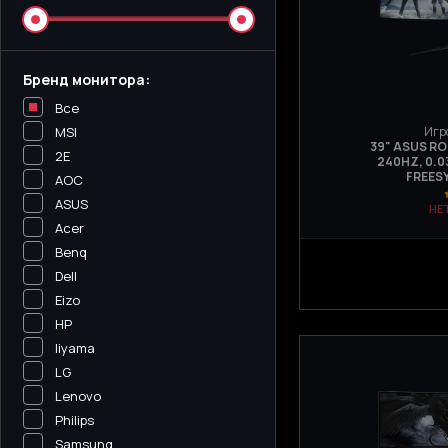
Бренд монитора:
Все
Игр
MSI
39" ASUS R
2E
240HZ, 0.0
FREES
AOC
ASUS
НЕ
Acer
Benq
Dell
Eizo
HP
Iiyama
LG
Lenovo
Philips
Samsung