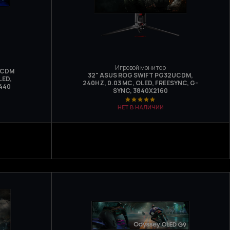
Игровой монитор
WCDM
32" ASUS ROG SWIFT PG32UCDM,
LED,
240HZ, 0.03 МС, OLED, FREESYNC, G-
440
SYNC, 3840X2160
НЕТ В НАЛИЧИИ