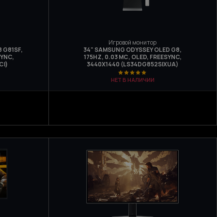
Игровой монитор
 G81SF,
34" SAMSUNG ODYSSEY OLED G8,
SYNC,
175HZ, 0.03 МС, OLED, FREESYNC,
CI)
3440X1440 (LS34DG852SIXUA)
НЕТ В НАЛИЧИИ