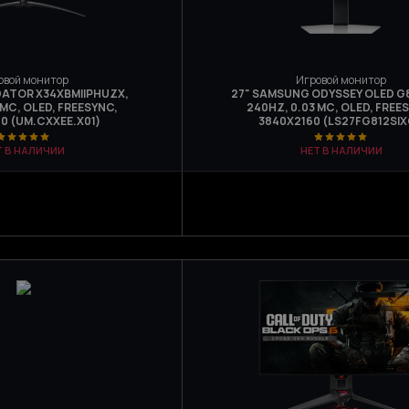
овой монитор
Игровой монитор
DATOR X34XBMIIPHUZX,
27" SAMSUNG ODYSSEY OLED G8
 МС, OLED, FREESYNC,
240HZ, 0.03 МС, OLED, FREE
0 (UM.CXXEE.X01)
3840Х2160 (LS27FG812SIX
Т В НАЛИЧИИ
НЕТ В НАЛИЧИИ