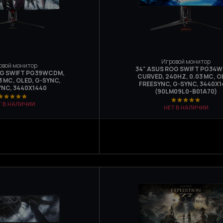
Игровой монитор
овой монитор
34" ASUS ROG SWIFT PG34
OG SWIFT PG39WCDM,
CURVED, 240HZ, 0.03 МС, O
3 МС, OLED, G-SYNC,
FREESYNC, G-SYNC, 3440Х1
YNC, 3440X1440
(90LM09L0-B01A70)
Т В НАЛИЧИИ
НЕТ В НАЛИЧИИ