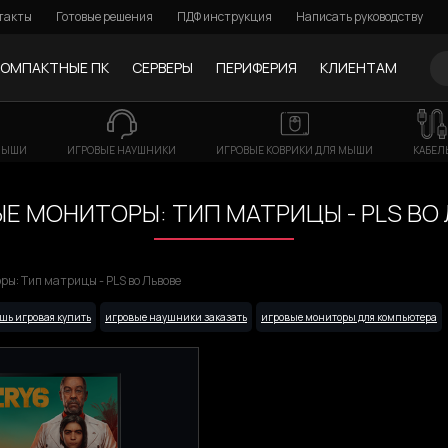
такты
Готовые решения
ПДФ инструкция
Написать руководству
КОМПАКТНЫЕ ПК
СЕРВЕРЫ
ПЕРИФЕРИЯ
КЛИЕНТАМ
МЫШИ
ИГРОВЫЕ НАУШНИКИ
ИГРОВЫЕ КОВРИКИ ДЛЯ МЫШИ
КАБЕЛ
Е МОНИТОРЫ: ТИП МАТРИЦЫ - PLS ВО
ы: Тип матрицы - PLS во Львове
шь игровая купить
игровые наушники заказать
игровые мониторы для компьютера