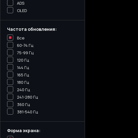
ADS
OLED
Частота обновления:
Все
60-74 Гц
75-99 Гц
120 Гц
144 Гц
165 Гц
180 Гц
240 Гц
241-280 Гц
360 Гц
381-540 Гц
Форма экрана: