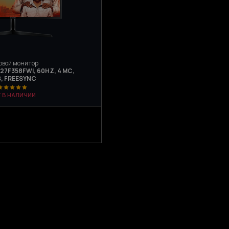
овой монитор
27F358FWI, 60HZ, 4 МС,
S, FREESYNC
Т В НАЛИЧИИ