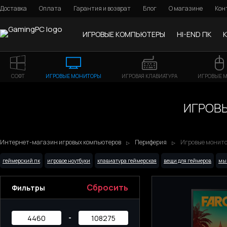
Доставка
Оплата
Гарантия и возврат
Блог
О магазине
Кон
ИГРОВЫЕ КОМПЬЮТЕРЫ
HI-END ПК
СОФТ
ИГРОВЫЕ МОНИТОРЫ
ИГРОВАЯ КЛАВИАТУРА
ИГРОВЫЕ 
ИГРОВЫ
Интернет-магазин игровых компьютеров
Периферия
Игровые монитор
геймерский пк
игровое ноутбуки
клавиатура геймерская
вещи для геймеров
мы
Сбросить
Фильтры
-