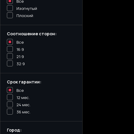
Все
Изогнутый
Плоский
Соотношение сторон:
Все
16:9
21:9
32:9
Срок гарантии:
Все
12 мес.
24 мес.
36 мес.
Город: