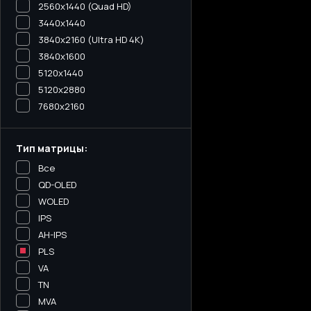
2560x1440 (Quad HD)
3440х1440
3840x2160 (Ultra HD 4K)
3840x1600
5120x1440
5120х2880
7680x2160
Тип матрицы:
Все
QD-OLED
WOLED
IPS
AH-IPS
PLS
VA
TN
MVA