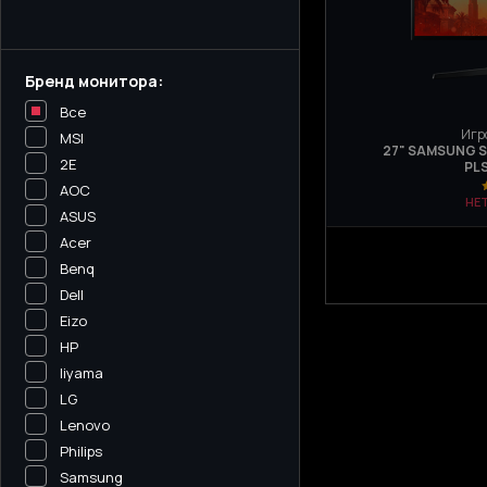
Бренд монитора:
Все
Игр
MSI
27" SAMSUNG S
2E
PL
AOC
НЕ
ASUS
Acer
Benq
Dell
Eizo
HP
Iiyama
LG
Lenovo
Philips
Samsung