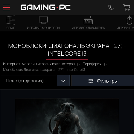
СОФТ
ИГРОВЫЕ МОНИТОРЫ
ИГРОВАЯ КЛАВИАТУРА
ИГРОВЫЕ 
МОНОБЛОКИ: ДИАГОНАЛЬ ЭКРАНА - 27", -
INTEL CORE I3
Интернет-магазин игровых компьютеров
Периферия
Моноблоки: Диагональ экрана - 27", - Intel Core i3
Фильтры
Цене (от дорогих)