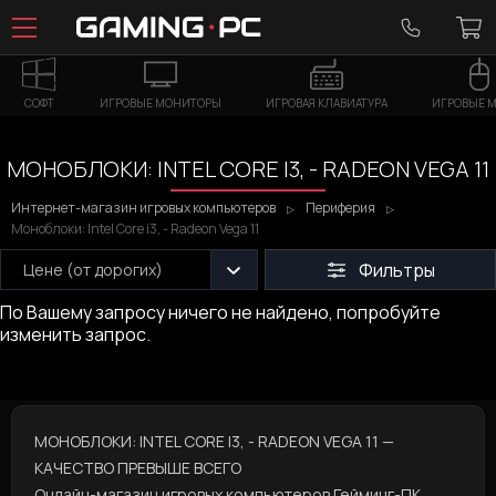
СОФТ
ИГРОВЫЕ МОНИТОРЫ
ИГРОВАЯ КЛАВИАТУРА
ИГРОВЫЕ 
МОНОБЛОКИ: INTEL CORE I3, - RADEON VEGA 11
Интернет-магазин игровых компьютеров
Периферия
Моноблоки: Intel Core i3, - Radeon Vega 11
Фильтры
Цене (от дорогих)
По Вашему запросу ничего не найдено, попробуйте
изменить запрос.
МОНОБЛОКИ: INTEL CORE I3, - RADEON VEGA 11 —
КАЧЕСТВО ПРЕВЫШЕ ВСЕГО
Онлайн-магазин игровых компьютеров
Гейминг-ПК