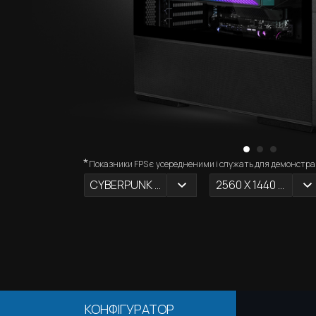
*
Показники FPS є усередненими і служать для демонстрац
CYBERPUNK 2077
2560 X 1440 (2К)
КОНФІГУРАТОР