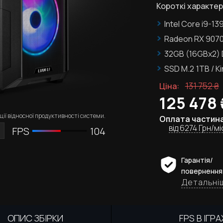
Короткі характер
Intel Core i9-13
Radeon RX 9070
32GB (16GBx2)
SSD M.2
1TB / K
131 752
₴
Ціна:
125,478
ії відносної продуктивності системи.
Оплата частин
від 6274 Грн/мі
FPS
104
Гарантія/
повернення
Детальні
ОПИС ЗБІРКИ
FPS В ІГРА