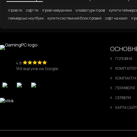
Ігровий комп'ютер Core i5 12400 / RTX 4070 Ti
Джойстик Logitech F310
ОСНОВН
ГОЛОВНА
4.8
169 відгуків на Google
КОМП'ЮТЕ
КОМПАКТНІ
ПЕРИФЕРІЯ
СЕРВЕРИ
КАРТА САЙ