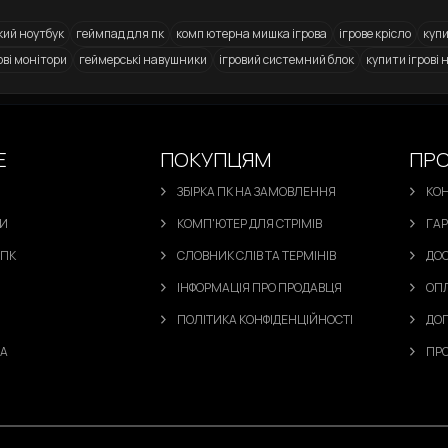
Е
ПОКУПЦЯМ
ПРО
ЗБІРКА ПК НА ЗАМОВЛЕННЯ
КО
РИ
КОМП'ЮТЕР ДЛЯ СТРІМІВ
ГАР
 ПК
СЛОВНИК СЛІВ ТА ТЕРМІНІВ
ДО
ІНФОРМАЦІЯ ПРО ПРОДАВЦЯ
ОП
ПОЛІТИКА КОНФІДЕНЦІЙНОСТІ
ДОГ
ТА
ПРО