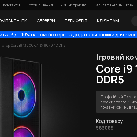
Контакти
Готові рішення
PDF інструкція
Написати керівництву
ОМПАКТНІ ПК
СЕРВЕРИ
ПЕРИФЕРІЯ
КЛІЄНТАМ
 від 3 до 10% на комп’ютери та додаткові знижки для війс
'ютер Core i9 13900K / RX 9070 / DDR5
Ігровий ко
Core i9
DDR5
Професійний ПК з на
проектів та сесійни
показником FPS в 4
Код товару:
563085