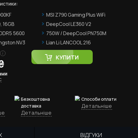
истики:
900KF
MSI Z790 Gaming Plus WiFi
, 16GB
DeepCool LE360 V2
 DDR5 5600
750W / DeepCool PN750M
ingston NV3
Lian Li LANCOOL 216
i
КУПИТИ
₴
ами
с
Безкоштовна
Способи оплати
Детальніше
доставка
ше
Детальніше
Х
ВІДГУКИ