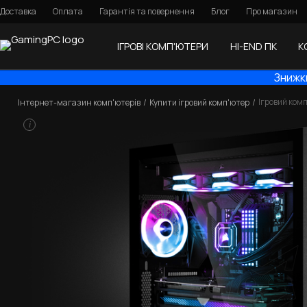
Доставка
Оплата
Гарантія та повернення
Блог
Про магазин
ІГРОВІ КОМП'ЮТЕРИ
HI-END ПК
К
Знижки
Ігровий комп
Інтернет-магазин комп'ютерів
Купити ігровий комп'ютер
i