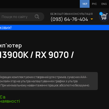
УКР
РУС
ENG
БЕЗКОШТОВНА КОНСУЛЬТАЦІЯ
0
(093) 64-76-404
ькових!
мп'ютер
 13900KF / RX 9070 /
йкращих комплектуючих створений для стримів, сучасних ААА-
х онлайн ігор на ультра налаштуваннях графіки з ультра
К. При мінімальному навантаженні працює абсолютно безшумно.
Є в
наявності