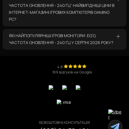
ЧАСТОТА ОНОВЛЕННЯ - 240 ГЦ” НАЙВИГІДНІШІ ЦІНИ В
ІНТЕРНЕТ-МАГАЗИНІ ІГРОВИХ КОМП'ЮТЕРІВ GAMING
PC?
У категорії “Ігрові монітори: Eizo, Частота
ЯКІ НАЙПОПУЛЯРНІШІ ІГРОВІ МОНІТОРИ: EIZO,
оновлення - 240 Гц” за вигідними цінами
ЧАСТОТА ОНОВЛЕННЯ - 240 ГЦ У СЕРПНІ 2026 РОКУ?
представлені такі товари:
Ігровий комп'ютер Core Ultra 9 285K / RTX 5070
Найпопулярніші товари з категорії “Ігрові
/ V2
💰за ціною 132 094 грн
монітори: Eizo, Частота оновлення - 240 Гц” у
Ігровий комп'ютер Core i5 12400 / RTX 5070 /
серпні 2026 року це:
4.8
DDR5
💰за ціною 96 616 грн
169 відгуків на Google
Ігровий комп'ютер Ryzen 7 7700X / RTX 5060
Ігровий комп'ютер Core i5 14400 / RTX 5060 Ti
Ігровий комп'ютер Ryzen 5 9600X / RTX 5060
/ V3
💰за ціною 84 684 грн
Ігровий комп'ютер Ryzen 7 7700X / RTX 5070 Ti
/ V2
БЕЗКОШТОВНА КОНСУЛЬТАЦІЯ