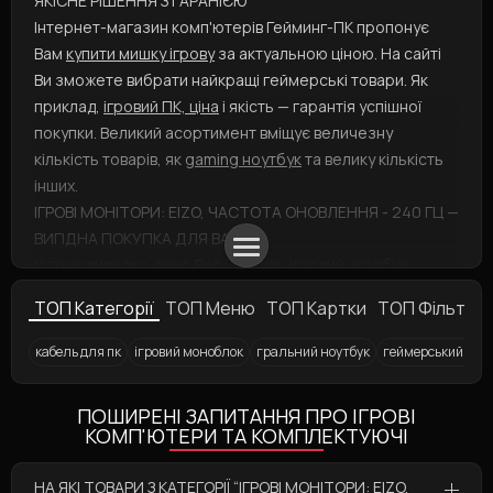
ЯКІСНЕ РІШЕННЯ З ГАРАНІЄЮ
Інтернет-магазин комп'ютерів Гейминг-ПК пропонує
Вам
купити мишку ігрову
за актуальною ціною. На сайті
Ви зможете вибрати найкращі геймерські товари. Як
приклад,
ігровий ПК, ціна
і якість — гарантія успішної
покупки. Великий асортимент вміщує величезну
кількість товарів, як
gaming ноутбук
та велику кількість
інших.
ІГРОВІ МОНІТОРИ: EIZO, ЧАСТОТА ОНОВЛЕННЯ - 240 ГЦ —
ВИГІДНА ПОКУПКА ДЛЯ ВАС
У тому випадку, якщо Вас цікавить
ігровий ноутбук,
купити
вийде, оформивши замовлення через кошик і
ТОП Категорії
ТОП Меню
ТОП Картки
ТОП Фільтри
вибравши кращий тип доставки та оплати. А
ігрові
ноутбуки
представлені у різних варіаціях: вибирайте
кабель для пк
ігровий моноблок
гральний ноутбук
геймерський ком
швидше! Думаєте замовити такий продукт, як
джойстик
Ігровий комп'ютер
Ігрове крісло Cougar Armor One X Dark Green
Ігрові клавіатури у Києві
Ігрові ноутбуки
Ігрові крісла у Києві
Аксесуари для геймерів
Ігровий комп'ютер Core i5 
Ігрові клавіатури без під
Ігрова кл
? Тоді звертайтесь до нас!
ПОШИРЕНІ ЗАПИТАННЯ ПРО ІГРОВІ
КОМП'ЮТЕРИ ТА КОМПЛЕКТУЮЧІ
НА ЯКІ ТОВАРИ З КАТЕГОРІЇ “ІГРОВІ МОНІТОРИ: EIZO,