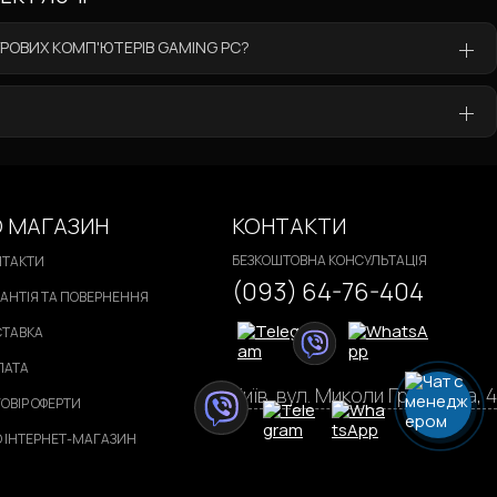
грові колонки Golden Field LA-161G NEW
ра HDMI - VGA переходник, 0.1 метра
 ІГРОВИХ КОМП'ЮТЕРІВ GAMING PC?
Мишка ігрова Logitech G Pro X Superlight
 МАГАЗИН
КОНТАКТИ
БЕЗКОШТОВНА КОНСУЛЬТАЦІЯ
НТАКТИ
(093) 64-76-404
АНТІЯ ТА ПОВЕРНЕННЯ
СТАВКА
ЛАТА
Київ, вул. Миколи Грінченка, 4
ОВІР ОФЕРТИ
 ІНТЕРНЕТ-МАГАЗИН