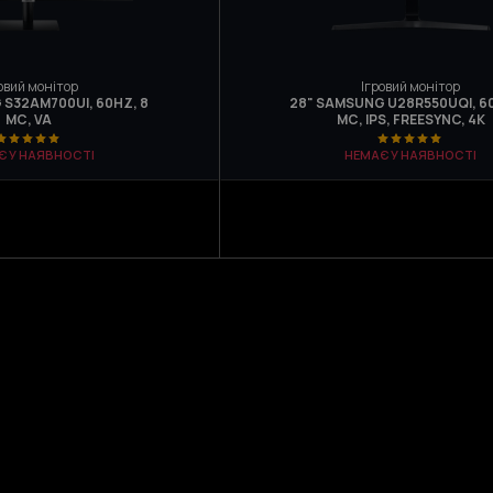
овий монітор
Ігровий монітор
 S32AM700UI, 60HZ, 8
28" SAMSUNG U28R550UQI, 60
МС, VA
МС, IPS, FREESYNC, 4K
Є У НАЯВНОСТІ
НЕМАЄ У НАЯВНОСТІ