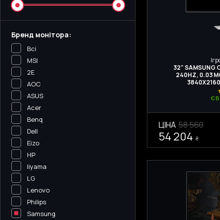
Бренд монітора:
Всі
Ігр
MSI
32" SAMSUNG O
2E
240HZ, 0.03 М
3840Х2160
AOC
ASUS
Є 
Acer
Benq
ЦІНА
58 560
Dell
54 204
₴
Eizo
HP
Iiyama
LG
Lenovo
Philips
Samsung