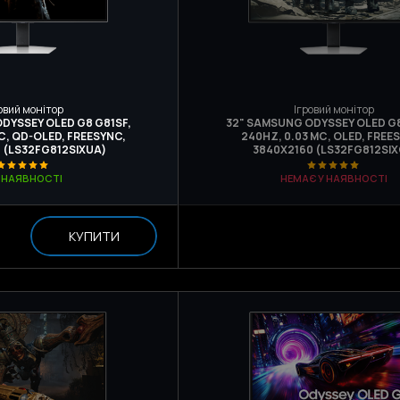
овий монітор
Ігровий монітор
DYSSEY OLED G8 G81SF,
32" SAMSUNG ODYSSEY OLED G8
С, QD-OLED, FREESYNC,
240HZ, 0.03 МС, OLED, FREE
 (LS32FG812SIXUA)
3840Х2160 (LS32FG812SIX
В НАЯВНОСТІ
НЕМАЄ У НАЯВНОСТІ
КУПИТИ