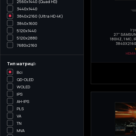
2560x1440 (Quad HD)
3440х1440
3840x2160 (Ultra HD 4K)
3840x1600
Ігр
5120x1440
27" SAMSUN
5120х2880
180HZ, 1 МС, 
3840X2160
7680x2160
НЕМА
Тип матриці:
Всі
QD-OLED
WOLED
IPS
AH-IPS
PLS
VA
TN
MVA