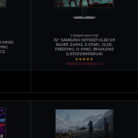
Ігровий монітор
32" SAMSUNG ODYSSEY OLED G8
 G81SF,
SILVER, 240HZ, 0.03 МС, OLED,
SYNC,
FREESYNC, G-SYNC, 3840Х2160
CI)
(LS32DG800SIXUA)
НЕМАЄ У НАЯВНОСТІ