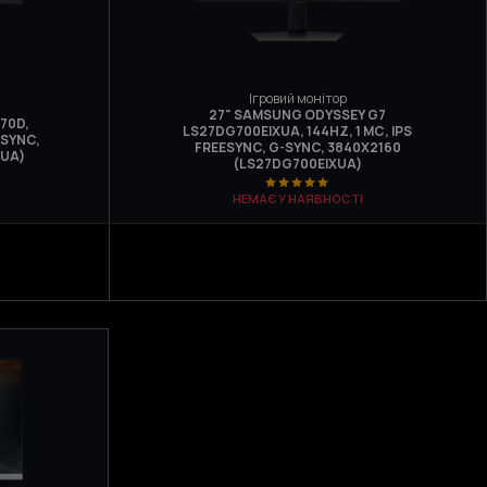
Ігровий монітор
27" SAMSUNG ODYSSEY G7
70D,
LS27DG700EIXUA, 144HZ, 1 МС, IPS
-SYNC,
FREESYNC, G-SYNC, 3840Х2160
XUA)
(LS27DG700EIXUA)
НЕМАЄ У НАЯВНОСТІ