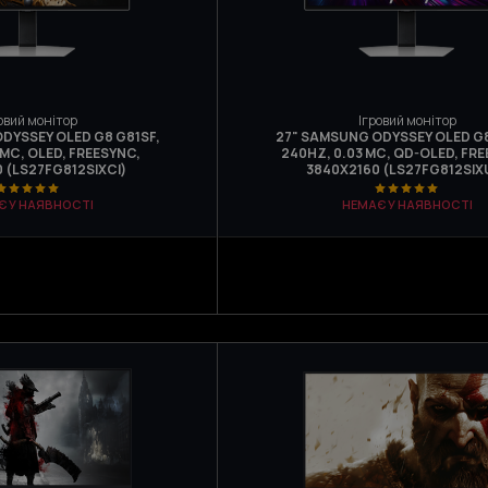
овий монітор
Ігровий монітор
DYSSEY OLED G8 G81SF,
27" SAMSUNG ODYSSEY OLED G8
 МС, OLED, FREESYNC,
240HZ, 0.03 МС, QD-OLED, FR
 (LS27FG812SIXCI)
3840Х2160 (LS27FG812SIX
Є У НАЯВНОСТІ
НЕМАЄ У НАЯВНОСТІ