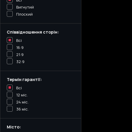
Всі
Вигнутий
Плоский
Співвідношення сторін:
Всі
16:9
21:9
32:9
Термін гарантії:
Всі
12 міс.
24 міс.
36 міс.
Місто: