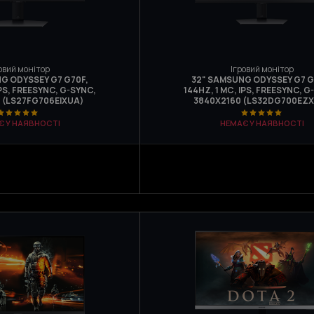
овий монітор
Ігровий монітор
G ODYSSEY G7 G70F,
32" SAMSUNG ODYSSEY G7 G
IPS, FREESYNC, G-SYNC,
144HZ, 1 МС, IPS, FREESYNC, G
 (LS27FG706EIXUA)
3840Х2160 (LS32DG700EZ
Є У НАЯВНОСТІ
НЕМАЄ У НАЯВНОСТІ