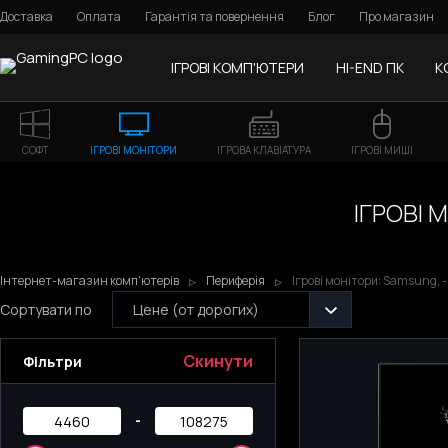
Доставка
Оплата
Гарантія та повернення
Блог
Про магазин
ІГРОВІ КОМП'ЮТЕРИ
HI-END ПК
К
СОФТ
ІГРОВІ МОНІТОРИ
ІГРОВА КЛАВІАТУРА
ІГРОВІ МИШІ
ІГРОВІ 
Інтернет-магазин комп'ютерів
Периферія
Ігрові монітори: Samsung, 
Сортувати по
Цене (от дорогих)
Cкинути
Фільтри
-