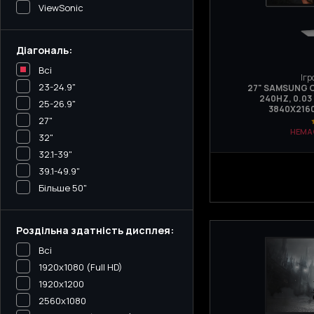
ViewSonic
Діагональ:
Всі
Ігр
23-24.9"
27" SAMSUNG O
240HZ, 0.03
25-26.9"
3840Х2160
27"
НЕМА
32"
32.1-39"
39.1-49.9"
Більше 50"
Роздільна здатність дисплея:
Всі
1920x1080 (Full HD)
1920x1200
2560x1080