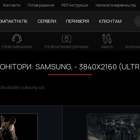
Контакти
Готові рішення
PDF інструкція
Написати керівництву
ОМПАКТНІ ПК
СЕРВЕРИ
ПЕРИФЕРІЯ
КЛІЄНТАМ
ІГРОВІ НАВУШНИКИ
ІГРОВІ КИЛИМКИ ДЛЯ МИШІ
КАБЕЛЬ
КОЛОНКИ
МОНІТОРИ: SAMSUNG, - 3840X2160 (ULTR
- 3840x2160 (Ultra HD 4K)