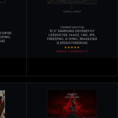
Ігровий монітор
31.5" SAMSUNG ODYSSEY G7
 G81SF,
LS32DG700, 144HZ, 1 МС, IPS,
EESYNC,
FREESYNC, G-SYNC, 3840Х2160
UA)
(LS32DG700EIXUA)
НЕМАЄ У НАЯВНОСТІ