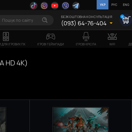
УКР
РУС
ENG
БЕЗКОШТОВНА КОНСУЛЬТАЦІЯ
0
(093) 64-76-404
 ДЛЯ ІГРОВИХ ПК
ІГРОВІ ГЕЙМПАДИ
ІГРОВІ КРІСЛА
WIFI
ДБ
A HD 4K)