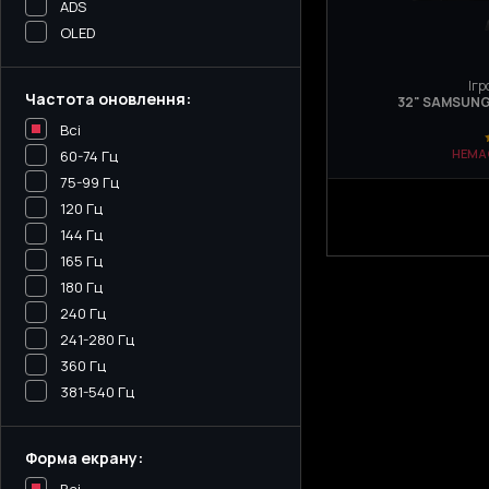
ADS
OLED
Ігр
Частота оновлення:
32" SAMSUNG
Всі
НЕМА
60-74 Гц
75-99 Гц
120 Гц
144 Гц
165 Гц
180 Гц
240 Гц
241-280 Гц
360 Гц
381-540 Гц
Форма екрану: