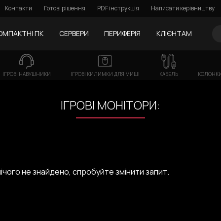
Контакти
Готові рішення
PDF інструкція
Написати керівництву
ОМПАКТНІ ПК
СЕРВЕРИ
ПЕРИФЕРІЯ
КЛІЄНТАМ
ІГРОВІ НАВУШНИКИ
ІГРОВІ КИЛИМКИ ДЛЯ МИШІ
КАБЕЛЬ
КОЛОНКИ
ІГРОВІ МОНІТОРИ:
ічого не знайдено, спробуйте змінити запит.