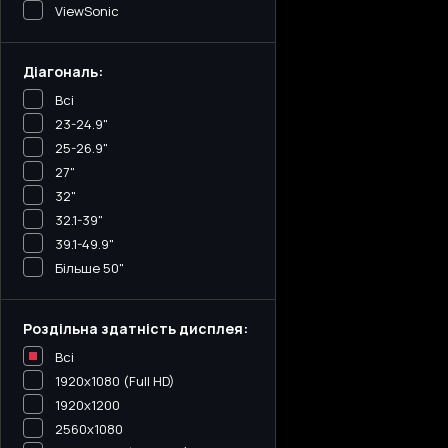
ViewSonic
Діагональ:
Всі
23-24.9"
25-26.9"
27"
32"
32.1-39"
39.1-49.9"
Більше 50"
Роздільна здатність дисплея:
Всі
1920x1080 (Full HD)
1920x1200
2560x1080