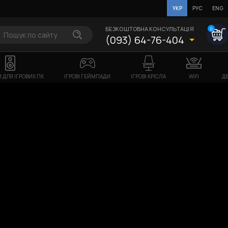
УКР
РУС
ENG
БЕЗКОШТОВНА КОНСУЛЬТАЦІЯ
0
(093) 64-76-404
 ДЛЯ ІГРОВИХ ПК
ІГРОВІ ГЕЙМПАДИ
ІГРОВІ КРІСЛА
WIFI
ДБ