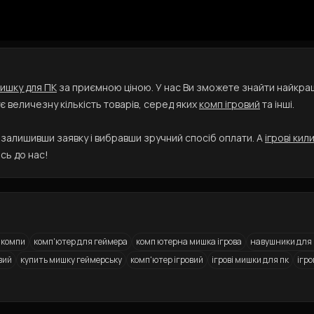
мишку для ПК
за приємною ціною. У нас Ви зможете знайти найкращі
є величезну кількість товарів, серед яких
комп ігровий
та інші.
залишивши заявку і вибравши зручний спосіб оплати. А
ігрові кил
сь до нас!
і компи
комп'ютер для геймера
комп ютерна мишка ігрова
навушники для 
вий
купить мишку геймерську
комп'ютер ігровий
ігрові мишки для пк
ігро
Outemu Blue Black
віатура
і колонки
Ігрові монітори
ПК з RTX 4060
Ігровий комп'ютер Core i5 12400 / RTX 4070 / DDR5
Ігрова мишка
Ігрові клавіатури Razer
Ігрові навушники
Ігрові монітори з гарнаті
Ігровий роутер
Ігровий 
І