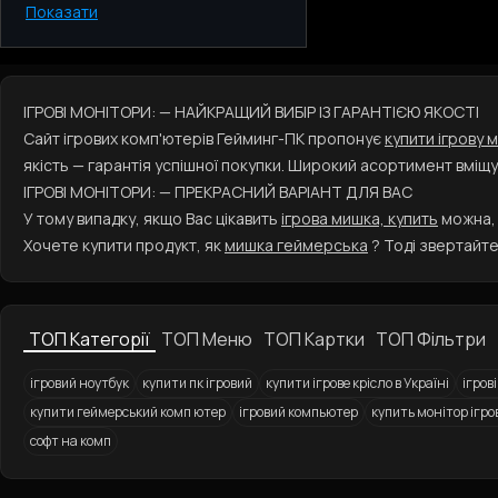
Показати
Київ
Одеса
Дніпро
Харьков
ІГРОВІ МОНІТОРИ: — НАЙКРАЩИЙ ВИБІР ІЗ ГАРАНТІЄЮ ЯКОСТІ
Запоріжжя
Сайт ігрових комп'ютерів Гейминг-ПК пропонує
купити ігрову 
Львів
якість — гарантія успішної покупки. Широкий асортимент вміщу
ІГРОВІ МОНІТОРИ: — ПРЕКРАСНИЙ ВАРІАНТ ДЛЯ ВАС
У тому випадку, якщо Вас цікавить
ігрова мишка, купить
можна, 
Хочете купити продукт, як
мишка геймерська
? Тоді звертайте
ТОП Категорії
ТОП Меню
ТОП Картки
ТОП Фільтри
ігровий ноутбук
купити пк ігровий
купити ігрове крісло в Україні
ігров
купити геймерський комп ютер
ігровий компьютер
купить монітор ігро
софт на комп
Ігровий комп'ютер
Ігровий килимок для миші Hator Tonn S
Ігрові монітори з матрицею ADS
Ігрові ноутбуки
Ігрові роутери (WiFi) 300 Мбит/с
Аксесуари для геймерів
Ігрова клавіатура Hator Starfall 
Ігрова кла
Ігров