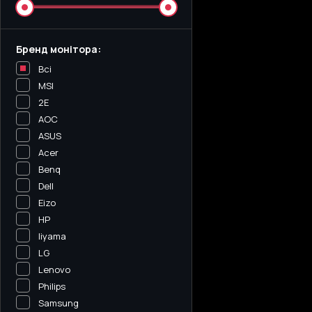
Бренд монітора:
Всі
MSI
2E
AOC
ASUS
Acer
Benq
Dell
Eizo
HP
Iiyama
LG
Lenovo
Philips
Samsung