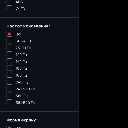
ADS
OLED
Частота оновлення:
Всі
60-74 Гц
75-99 Гц
120 Гц
144 Гц
165 Гц
180 Гц
240 Гц
241-280 Гц
360 Гц
381-540 Гц
Форма екрану: