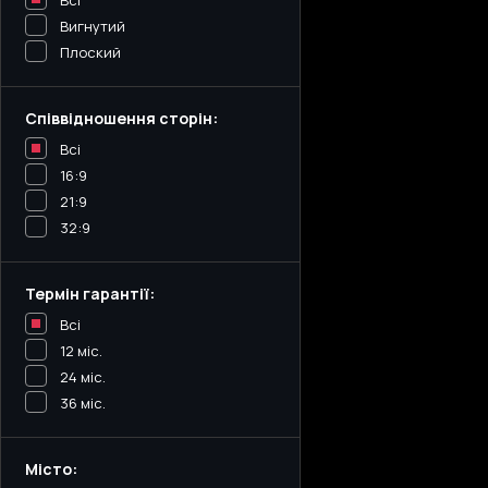
Всі
Вигнутий
Плоский
Співвідношення сторін:
Всі
16:9
21:9
32:9
Термін гарантії:
Всі
12 міс.
24 міс.
36 міс.
Місто: