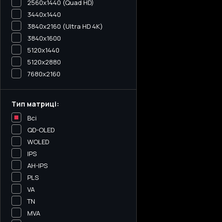
2560x1440 (Quad HD)
3440х1440
3840x2160 (Ultra HD 4K)
3840x1600
5120x1440
5120х2880
7680x2160
Тип матриці:
Всі
QD-OLED
WOLED
IPS
AH-IPS
PLS
VA
TN
MVA