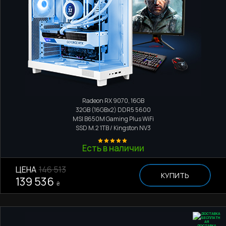
Игровой компьютер
AMD Ryzen 9 9950X3D
Radeon RX 9070, 16GB
32GB (16GBx2) DDR5 5600
MSI B650M Gaming Plus WiFi
SSD M.2
1TB / Kingston NV3
Есть в наличии
ЦЕНА
146 513
КУПИТЬ
139 536
₴
ДОСТАВКА