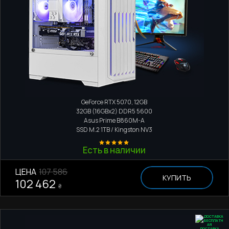
Игровой компьютер
Intel Core Ultra 5 245KF
GeForce RTX 5070, 12GB
32GB (16GBx2) DDR5 5600
Asus Prime B860M-A
SSD M.2
1TB / Kingston NV3
Есть в наличии
ЦЕНА
107 586
КУПИТЬ
102 462
₴
ДОСТАВКА