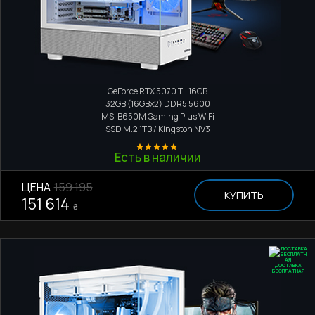
Игровой компьютер
AMD Ryzen 9 9950X
GeForce RTX 5070 Ti, 16GB
32GB (16GBx2) DDR5 5600
MSI B650M Gaming Plus WiFi
SSD M.2
1TB / Kingston NV3
Есть в наличии
ЦЕНА
159 195
КУПИТЬ
151 614
₴
ДОСТАВКА
БЕСПЛАТНАЯ