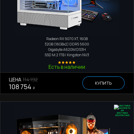
Игровой компьютер
AMD Ryzen 5 9600X
Radeon RX 9070 XT, 16GB
32GB (16GBx2) DDR5 5600
Gigabyte A620M DS3H
SSD M.2
1TB / Kingston NV3
Есть в наличии
ЦЕНА
114 192
КУПИТЬ
108 754
₴
ДОСТАВКА
БЕСПЛАТНАЯ