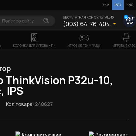
УКР
РУС
ENG
БЕСПЛАТНАЯ КОНСУЛЬТАЦИЯ
0
(093) 64-76-404
Ь
КОЛОНКИ ДЛЯ ИГРОВЫХ ПК
ИГРОВЫЕ ГЕЙМПАДЫ
ИГРОВЫЕ КРЕС
тор
o ThinkVision P32u-10,
, IPS
Код товара:
248627
Комплектующие
Рекомендует