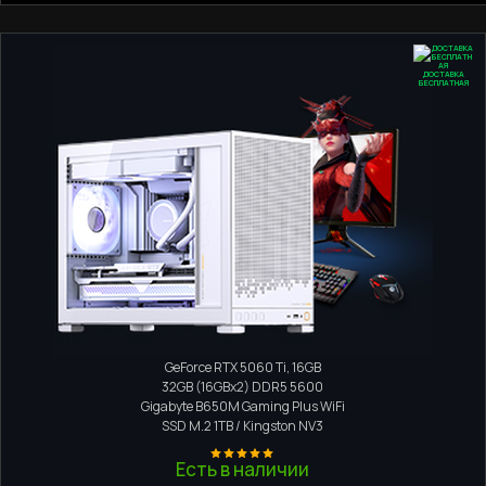
ДОСТАВКА
БЕСПЛАТНАЯ
Компактний ПК
AMD Ryzen 7 9700X
GeForce RTX 5060 Ti, 16GB
32GB (16GBx2) DDR5 5600
Gigabyte B650M Gaming Plus WiFi
SSD M.2
1TB / Kingston NV3
Есть в наличии