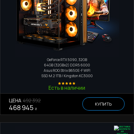
High-End компьютер
AMD Ryzen 7 9800X3D
GeForce RTX 5090, 32GB
64GB (32GBx2) DDR5 6000
Asus ROG Strix B650E-F WIFI
SSD M.2
1TB / Kingston KC3000
Есть в наличии
ЦЕНА
492 392
КУПИТЬ
468 945
₴
ДОСТАВКА