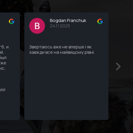
Bogdan Franchuk
24.11.2025
б, и
Звертаюсь вже не вперше і як
Все ду
й,
завжди все на найвищому рівні.
Профес
 был
пк, все
Уже
ис,
илл