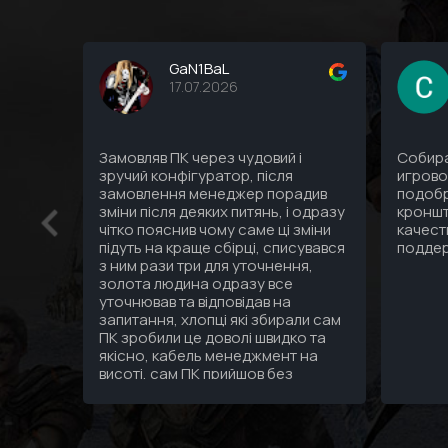
GaN1BaL
17.07.2026
Замовляв ПК через чудовий і
Собира
зручий конфігуратор, після
игрово
замовлення менеджер порадив
подобр
зміни після деяких питянь, і одразу
кроншт
чітко пояснив чому саме ці зміни
качест
підуть на краще сбірці, списувався
подде
з ним рази три для уточнення,
золота людина одразу все
уточнював та відповідав на
запитання, хлопці які збирали сам
ПК зробили це доволі швидко та
якісно, кабель менеджмент на
висоті, сам ПК прийшов без
подряпин гарно упакований а
саме головне надійно, тепер я
дійсно знаю що за 3 зібраних мені
ПК за останні 10 років найкращий