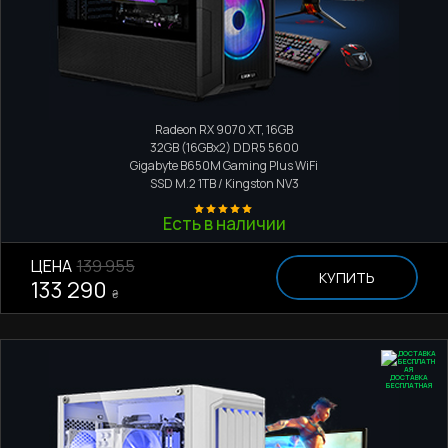
Игровой компьютер
AMD Ryzen 7 9800X3D
Radeon RX 9070 XT, 16GB
32GB (16GBx2) DDR5 5600
Gigabyte B650M Gaming Plus WiFi
SSD M.2
1TB / Kingston NV3
Есть в наличии
ЦЕНА
139 955
КУПИТЬ
133 290
₴
ДОСТАВКА
БЕСПЛАТНАЯ