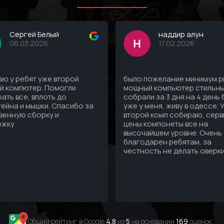
Сергей Белый
наддир алун
06.03.2026
17.02.2026
ю у ребят уже второй
было пожелание минимум рг
й компютер. Помогли
мощный компьютер стильны
ать все, вплоть до
собрали за 3 дня на 4 день
ейна и мышки. Спасибо за
уже у меня, живу в одессе. 
венную сборку и
второй комп собираю, серв
ржку
цены компонеты все на
высочайшем уровне. Очень
благодарен ребятам, за
честность не делать оверк
Общий рейтинг в Google
4.8
из
5
,на основании
169
оценок .