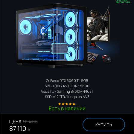
БЕСПЛАТНАЯ
Игровой компьютер
Intel Core i5 14600KF
GeForce RTX 5060 Ti, 8GB
32GB (16GBx2) DDR5 5600
Asus TUF Gaming B760M-Plus II
SSD M.2
1TB / Kingston NV3
Есть в наличии
ЦЕНА
91 466
КУПИТЬ
87 110
₴