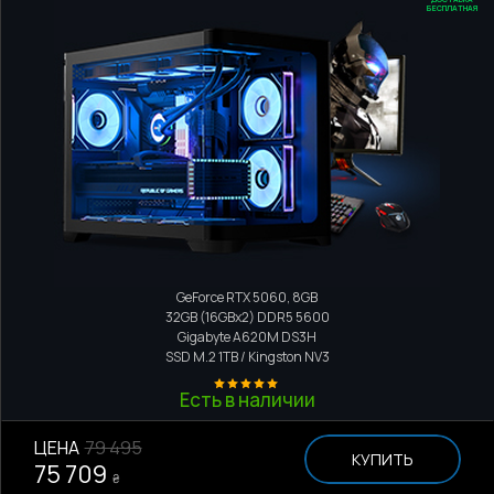
БЕСПЛАТНАЯ
Игровой компьютер
AMD Ryzen 5 7600X
GeForce RTX 5060, 8GB
32GB (16GBx2) DDR5 5600
Gigabyte A620M DS3H
SSD M.2
1TB / Kingston NV3
Есть в наличии
ЦЕНА
79 495
КУПИТЬ
75 709
₴