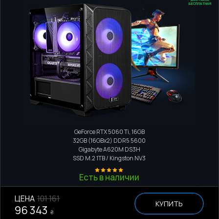
БЕСПЛАТНАЯ
Игровой компьютер
AMD Ryzen 5 7600X
GeForce RTX 5060 Ti, 16GB
32GB (16GBx2) DDR5 5600
Gigabyte A620M DS3H
SSD M.2
1TB / Kingston NV3
Есть в наличии
ЦЕНА
101 161
КУПИТЬ
96 343
₴