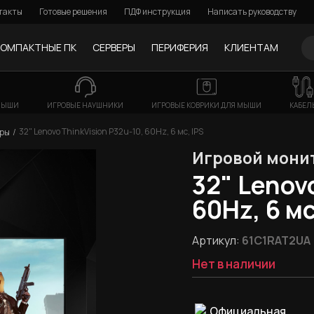
такты
Готовые решения
ПДФ инструкция
Написать руководству
КОМПАКТНЫЕ ПК
СЕРВЕРЫ
ПЕРИФЕРИЯ
КЛИЕНТАМ
МЫШИ
ИГРОВЫЕ НАУШНИКИ
ИГРОВЫЕ КОВРИКИ ДЛЯ МЫШИ
КАБЕЛ
32" Lenovo ThinkVision P32u-10, 60Hz, 6 мс, IPS
оры
Игровой мони
32" Lenov
60Hz, 6 мс
Артикул:
61C1RAT2UA
Нет в наличии
Официальная