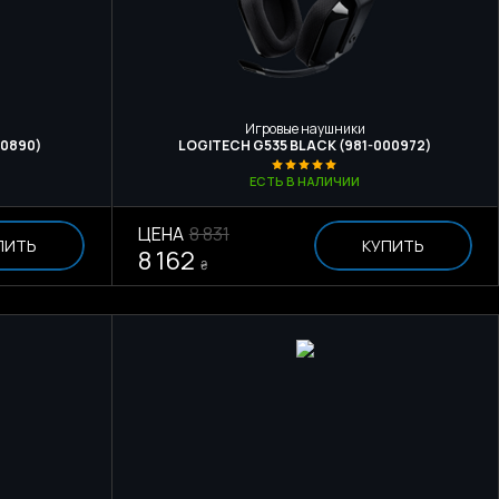
Игровые наушники
00890)
LOGITECH G535 BLACK (981-000972)
ЕСТЬ В НАЛИЧИИ
ЦЕНА
8 831
ПИТЬ
КУПИТЬ
8 162
₴