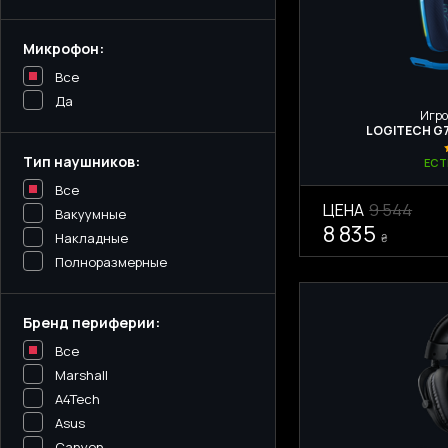
Микрофон:
Все
Да
Игро
LOGITECH G7
Тип наушников:
ЕСТ
Все
ЦЕНА
9 544
Вакуумные
8 835
Накладные
₴
Полноразмерные
Бренд периферии:
Все
Marshall
A4Tech
Asus
Canyon