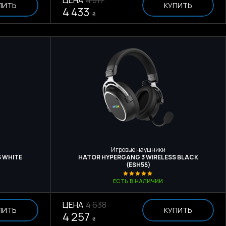
ПИТЬ
КУПИТЬ
4 433
₴
Игровые наушники
 WHITE
HATOR HYPERGANG 3 WIRELESS BLACK
(ESH55)
ЕСТЬ В НАЛИЧИИ
ЦЕНА
4 638
ПИТЬ
КУПИТЬ
4 257
₴