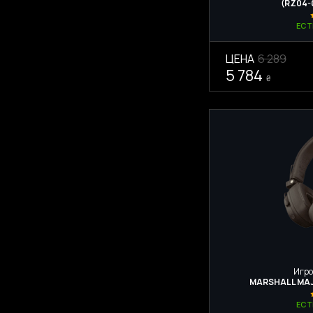
(RZ04-
ЕСТ
ЦЕНА
6 289
5 784
₴
Игро
MARSHALL MAJ
ЕСТ