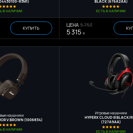
04430100-R3M1)
BLACK (676A2AA)
Ь В НАЛИЧИИ
ЕСТЬ В НАЛИЧИИ
ЦЕНА
5 753
КУПИТЬ
КУ
5 315
₴
Игровые наушники
вые наушники
HYPERX CLOUD III BLACK/
OR V BROWN (1006834)
(727A9AA)
Ь В НАЛИЧИИ
ЕСТЬ В НАЛИЧИИ