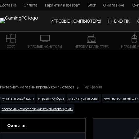
Доставка
Оплата
Гарантия и возврат
Блог
О магазине
Кон
ИГРОВЫЕ КОМПЬЮТЕРЫ
HI-END ПК
СОФТ
ИГРОВЫЕ МОНИТОРЫ
ИГРОВАЯ КЛАВИАТУРА
ИГРОВЫЕ 
Интернет-магазин игровых компьютеров
Периферия
купить игровой комп
игровы ноутбуки
клавиатура игровая
компьютерная мышь и
программное обеспечение компьютера купить
Фильтры