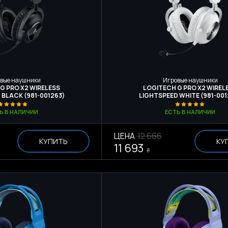
вые наушники
Игровые наушники
G PRO X2 WIRELESS
LOGITECH G PRO X2 WIREL
 BLACK (981-001263)
LIGHTSPEED WHITE (981-001
Ь В НАЛИЧИИ
ЕСТЬ В НАЛИЧИИ
ЦЕНА
12 666
КУПИТЬ
КУ
11 693
₴