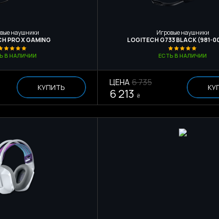
вые наушники
Игровые наушники
H PRO X GAMING
LOGITECH G733 BLACK (981-0
Ь В НАЛИЧИИ
ЕСТЬ В НАЛИЧИИ
ЦЕНА
6 735
КУПИТЬ
КУ
6 213
₴