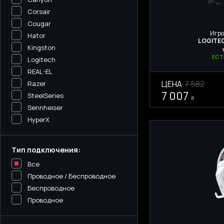
Corsair
Cougar
Игро
Hator
LOGITEC
Kingston
ЕСТ
Logitech
REAL-EL
ЦЕНА
7 582
Razer
7 007
SteelSeries
₴
Sennheiser
HyperX
Тип подключения:
Все
Проводное / Беспроводное
Беспроводное
Проводное