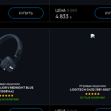
ЦЕНА
5 263
КУПИТЬ
КУ
4 833
₴
вые наушники
Игровые наушники
JOR V MIDNIGHT BLUE
LOGITECH G432 (981-0007
(1008144)
ЕСТЬ В НАЛИЧИИ
Ь В НАЛИЧИИ
ЦЕНА
5 040