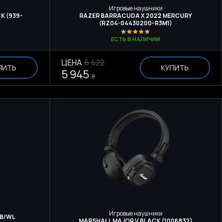
Игровые наушники
K (939-
RAZER BARRACUDA X 2022 MERCURY
(RZ04-04430200-R3M1)
ЕСТЬ В НАЛИЧИИ
ЦЕНА
6 422
ПИТЬ
КУПИТЬ
5 945
₴
Игровые наушники
SB/WL
MARSHALL MAJOR V BLACK (1006832)