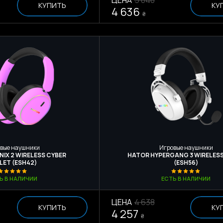
КУПИТЬ
КУ
4 636
₴
вые наушники
Игровые наушники
IX 2 WIRELESS CYBER
HATOR HYPERGANG 3 WIRELESS
LET (ESH42)
(ESH56)
Ь В НАЛИЧИИ
ЕСТЬ В НАЛИЧИИ
ЦЕНА
4 638
КУПИТЬ
КУ
4 257
₴