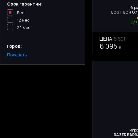
Срок гарантии:
Игро
LOGITECH G73
Все
12 мес.
ЕСТ
24 мес.
ЦЕНА
6 601
6 095
Город:
₴
Показать
Киев
Одесса
Днепр
Харьков
Запорожье
Львов
Игро
RAZER BARR