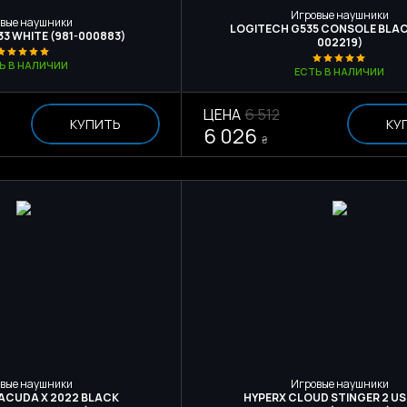
Игровые наушники
вые наушники
LOGITECH G535 CONSOLE BLAC
3 WHITE (981-000883)
002219)
Ь В НАЛИЧИИ
ЕСТЬ В НАЛИЧИИ
ЦЕНА
6 512
КУПИТЬ
КУ
6 026
₴
вые наушники
Игровые наушники
ACUDA X 2022 BLACK
HYPERX CLOUD STINGER 2 U