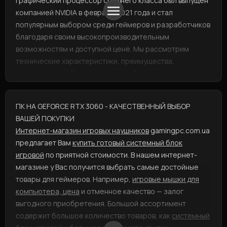
графический процессор среднего класса был выпущен
компанией NVIDIA в феврале 2021 года и стал
популярным выбором среди геймеров и разработчиков
благодаря своим высокопроизводительным
возможностям и доступной цене. Мы рассмотрим
технические характеристики, преимущества,
программное обеспечение и драйверы, сравнение с
другими видеокартами.
КОМПЬЮТЕРЫ С RTX 3060 -
ПК НА GEFORCE RTX 3060 - КАЧЕСТВЕННЫЙ ВЫБОР
ТЕХНИЧЕСКИЕ ХАРАКТЕРИСТИКИ
ВАШЕЙ ПОКУПКИ
Интернет-магазин игровых наушников
gamingpc.com.ua
GeForce RTX 3060 построена на архитектуре Ampere от
предлагает Вам
купить готовый системный блок
NVIDIA и имеет 3584 ядра CUDA, 112 Tensor Cores и 28 RT
игровой
по приятной стоимости. В нашем интернет-
Cores. Базовая тактовая частота составляет 1,32 ГГц, а
магазине у Вас получится выбрать самые достойные
тактовая частота повышения - 1,78 ГГц. GPU имеет 12 ГБ
товары для геймеров. Например,
игровые мышки для
памяти GDDR6 с пропускной способностью 360 ГБ/с и
компьютера, цена
и отменное качество — залог
тактовой частотой памяти 15 Гбит/с. Энергопотребление
выгодного приобретения. Большой ассортимент
видеокарты составляет 170 Вт, и для ее работы
содержит большое количество товаров, как
системный
требуется блок питания мощностью не менее 550 Вт.