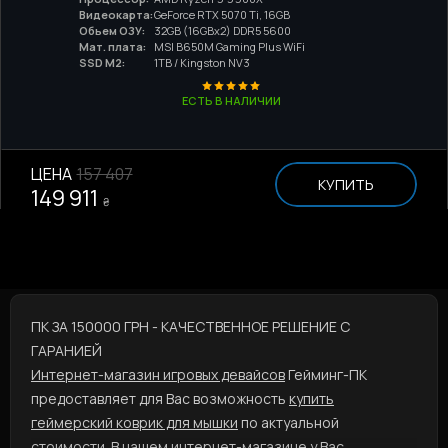
Видеокарта:
GeForce RTX 5070 Ti, 16GB
Обьем ОЗУ:
32GB (16GBx2) DDR5 5600
Мат. плата:
MSI B650M Gaming Plus WiFi
SSD M2:
1TB / Kingston NV3
ЕСТЬ В НАЛИЧИИ
ЦЕНА
157 407
КУПИТЬ
149 911
₴
ПК ЗА 150000 ГРН - КАЧЕСТВЕННОЕ РЕШЕНИЕ С
ГАРАНИЕЙ
Интернет-магазин игровых девайсов
Гейминг-ПК
предоставляет для Вас возможность
купить
геймерский коврик для мышки
по актуальной
стоимости. В нашем интернет-магазине у Вас