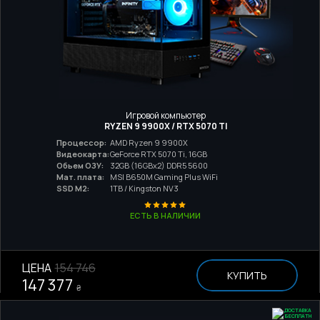
Игровой компьютер
RYZEN 9 9900X / RTX 5070 TI
Процессор:
AMD Ryzen 9 9900X
Видеокарта:
GeForce RTX 5070 Ti, 16GB
Обьем ОЗУ:
32GB (16GBx2) DDR5 5600
Мат. плата:
MSI B650M Gaming Plus WiFi
SSD M2:
1TB / Kingston NV3
ЕСТЬ В НАЛИЧИИ
ЦЕНА
154 746
КУПИТЬ
147 377
₴