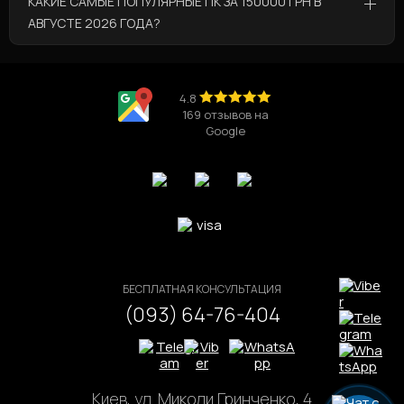
КАКИЕ САМЫЕ ПОПУЛЯРНЫЕ ПК ЗА 150000 ГРН В
ценам представлены такие товары:
АВГУСТЕ 2026 ГОДА?
Игровой компьютер Core Ultra 5 225 / RTX
5060 Ti
💰по цене 80 271 грн
Самые популярные товары из категории “ПК за
Игровой компьютер Core Ultra 5 225 / RTX
150000 грн” в августе 2026 года это:
5070 V3
💰по цене 92 323 грн
Игровой компьютер Ryzen 5 7500F / RTX 5060
4.8
Игровой компьютер Ryzen 9 9950X / RX 9070
169 отзывов на
Ti / V2
Google
XT
💰по цене 134 134 грн
Игровой компьютер Ryzen 5 7600X / RTX 5070
/ V2
Игровой компьютер Core i5 13400 / RTX 5060
Ti / DDR5 / V2
БЕСПЛАТНАЯ КОНСУЛЬТАЦИЯ
(093) 64-76-404
Киев, ул. Миколи Гринченко, 4