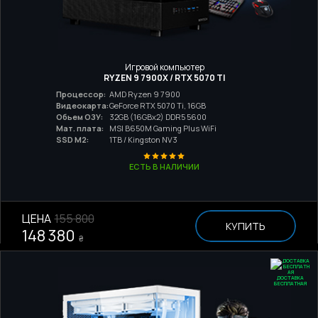
Игровой компьютер
RYZEN 9 7900X / RTX 5070 TI
Процессор:
AMD Ryzen 9 7900
Видеокарта:
GeForce RTX 5070 Ti, 16GB
Обьем ОЗУ:
32GB (16GBx2) DDR5 5600
Мат. плата:
MSI B650M Gaming Plus WiFi
SSD M2:
1TB / Kingston NV3
ЕСТЬ В НАЛИЧИИ
ЦЕНА
155 800
КУПИТЬ
148 380
₴
ДОСТАВКА
БЕСПЛАТНАЯ