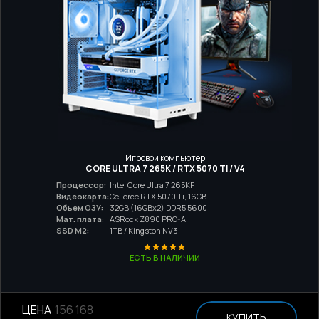
Игровой компьютер
CORE ULTRA 7 265K / RTX 5070 TI / V4
Процессор:
Intel Core Ultra 7 265KF
Видеокарта:
GeForce RTX 5070 Ti, 16GB
Обьем ОЗУ:
32GB (16GBx2) DDR5 5600
Мат. плата:
ASRock Z890 PRO-A
SSD M2:
1TB / Kingston NV3
ЕСТЬ В НАЛИЧИИ
ЦЕНА
156 168
КУПИТЬ