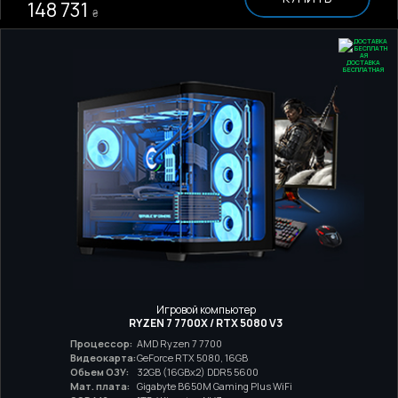
148 731
₴
ДОСТАВКА
БЕСПЛАТНАЯ
Игровой компьютер
RYZEN 7 7700X / RTX 5080 V3
Процессор:
AMD Ryzen 7 7700
Видеокарта:
GeForce RTX 5080, 16GB
Обьем ОЗУ:
32GB (16GBx2) DDR5 5600
Мат. плата:
Gigabyte B650M Gaming Plus WiFi