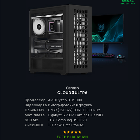
ДОСТАВКА
БЕСПЛАТНАЯ
Сервер
CLOUD 3 ULTRA
Процессор:
AMD Ryzen 9 9900X
Видеокарта:
Интегрированная графика
Обьем ОЗУ:
64GB (32GBx2) DDR5 6000 MHz
Мат. плата:
Gigabyte B650M Gaming Plus WiFi
SSD M2:
1TB / Samsung 990 EVO
Диск HDD:
10TB / WD Red Pro NAS
ЕСТЬ В НАЛИЧИИ