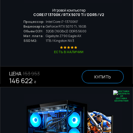
Игровой компьютер
CORE I7 13700K / RTX 5070 TI / DDR5 / V2
Процессор:
Intel Core i7-13700KF
Видеокарта:
GeForce RTX 5070 Ti, 16GB
Обьем ОЗУ:
32GB (16GBx2) DDR5 5600
Мат. плата:
Gigabyte Z790 Eagle AX
SSD M2:
1TB / Kingston NV3
ЕСТЬ В НАЛИЧИИ
ЦЕНА
153 953
КУПИТЬ
146 622
₴
ДОСТАВКА
БЕСПЛАТНАЯ