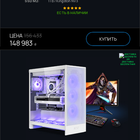
SSD M2:
1TB / Kingston NV3
ЕСТЬ В НАЛИЧИИ
ЦЕНА
156 433
КУПИТЬ
148 983
₴
ДОСТАВКА
БЕСПЛАТНАЯ