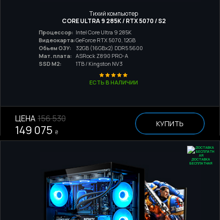
Тихий компьютер
CORE ULTRA 9 285K / RTX 5070 / S2
Процессор:
Intel Core Ultra 9 285K
Видеокарта:
GeForce RTX 5070, 12GB
Обьем ОЗУ:
32GB (16GBx2) DDR5 5600
Мат. плата:
ASRock Z890 PRO-A
SSD M2:
1TB / Kingston NV3
ЕСТЬ В НАЛИЧИИ
ЦЕНА
156 530
КУПИТЬ
149 075
₴
ДОСТАВКА
БЕСПЛАТНАЯ