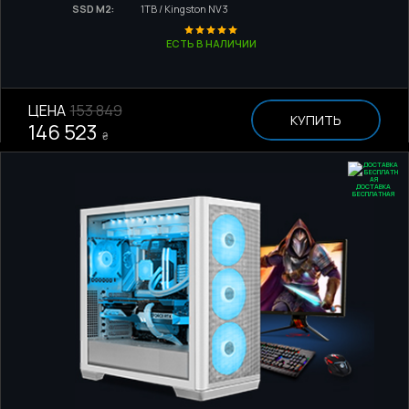
SSD M2:
1TB / Kingston NV3
ЕСТЬ В НАЛИЧИИ
ЦЕНА
153 849
КУПИТЬ
146 523
₴
ДОСТАВКА
БЕСПЛАТНАЯ