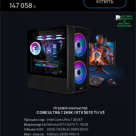
КУПИТЬ
147 058
₴
ДОСТАВКА
БЕСПЛАТНАЯ
Игровой компьютер
CORE ULTRA 7 265K / RTX 5070 TI / V3
Процессор:
Intel Core Ultra 7 265KF
Видеокарта:
GeForce RTX 5070 Ti, 16GB
Обьем ОЗУ:
32GB (16GBx2) DDR5 5600
Мат. плата:
ASRock Z890 PRO-A