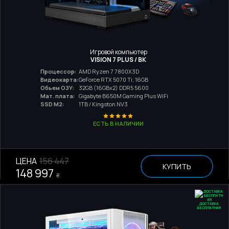
Игровой компьютер
VISION 7 PLUS / BK
Процессор:
AMD Ryzen 7 7800X3D
Видеокарта:
GeForce RTX 5070 Ti, 16GB
Обьем ОЗУ:
32GB (16GBx2) DDR5 5600
Мат. плата:
Gigabyte B650M Gaming Plus WiFi
SSD M2:
1TB / Kingston NV3
ЕСТЬ В НАЛИЧИИ
ЦЕНА
156 447
КУПИТЬ
148 997
₴
ДОСТАВКА
БЕСПЛАТНАЯ