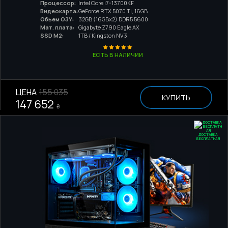
Процессор:
Intel Core i7-13700KF
Видеокарта:
GeForce RTX 5070 Ti, 16GB
Обьем ОЗУ:
32GB (16GBx2) DDR5 5600
Мат. плата:
Gigabyte Z790 Eagle AX
SSD M2:
1TB / Kingston NV3
ЕСТЬ В НАЛИЧИИ
ЦЕНА
155 035
КУПИТЬ
147 652
₴
ДОСТАВКА
БЕСПЛАТНАЯ