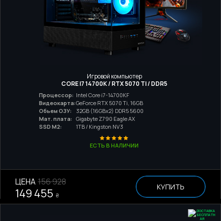
Игровой компьютер
CORE I7 14700K / RTX 5070 TI / DDR5
Процессор:
Intel Core i7-14700KF
Видеокарта:
GeForce RTX 5070 Ti, 16GB
Обьем ОЗУ:
32GB (16GBx2) DDR5 5600
Мат. плата:
Gigabyte Z790 Eagle AX
SSD M2:
1TB / Kingston NV3
ЕСТЬ В НАЛИЧИИ
ЦЕНА
156 928
КУПИТЬ
149 455
₴