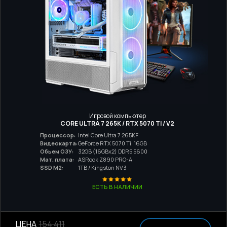
Игровой компьютер
CORE ULTRA 7 265K / RTX 5070 TI / V2
Процессор:
Intel Core Ultra 7 265KF
Видеокарта:
GeForce RTX 5070 Ti, 16GB
Обьем ОЗУ:
32GB (16GBx2) DDR5 5600
Мат. плата:
ASRock Z890 PRO-A
SSD M2:
1TB / Kingston NV3
ЕСТЬ В НАЛИЧИИ
ЦЕНА
154 411