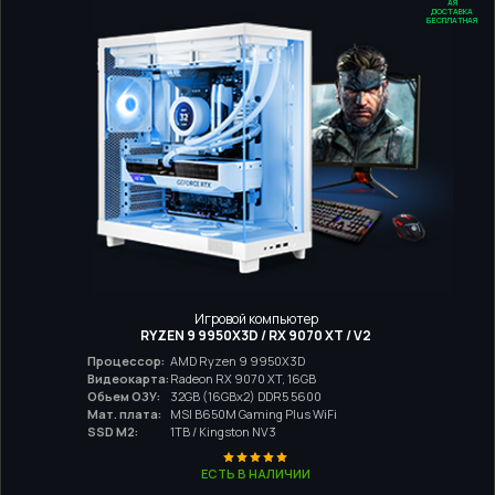
ДОСТАВКА
БЕСПЛАТНАЯ
Игровой компьютер
RYZEN 9 9950X3D / RX 9070 XT / V2
Процессор:
AMD Ryzen 9 9950X3D
Видеокарта:
Radeon RX 9070 XT, 16GB
Обьем ОЗУ:
32GB (16GBx2) DDR5 5600
Мат. плата:
MSI B650M Gaming Plus WiFi
SSD M2:
1TB / Kingston NV3
ЕСТЬ В НАЛИЧИИ