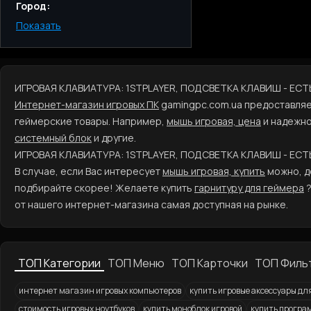
Город:
Показать
Киев
Одесса
Днепр
Харьков
ИГРОВАЯ КЛАВИАТУРА: 1STPLAYER, ПОДСВЕТКА КЛАВИШ - ЕС
Запорожье
Интернет-магазин игровых ПК
gamingpc.com.ua предоставляе
Львов
геймерские товары. Например,
мышь игровая, цена
и надежно
системный блок
и другие.
ИГРОВАЯ КЛАВИАТУРА: 1STPLAYER, ПОДСВЕТКА КЛАВИШ - ЕС
В случае, если Вас интересует
мышь игровая, купить
можно, до
подбирайте скорее! Желаете купить
гарнитуру для геймера
?
от нашего интернет-магазина самая доступная на рынке.
ТОП Категории
ТОП Меню
ТОП Карточки
ТОП Филь
интернет магазин игровых компьютеров
купить игровые аксессуары для
стоимость игровых ноутбуков
купить моноблок игровой
купить програ