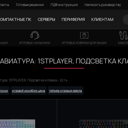
такты
Готовые решения
ПДФ инструкция
Написать руководству
КОМПАКТНЫЕ ПК
СЕРВЕРЫ
ПЕРИФЕРИЯ
КЛИЕНТАМ
МЫШИ
ИГРОВЫЕ НАУШНИКИ
ИГРОВЫЕ КОВРИКИ ДЛЯ МЫШИ
КАБЕЛ
АВИАТУРА: 1STPLAYER, ПОДСВЕТКА КЛ
ура: 1STPLAYER, Подсветка клавиш - Есть
олонки
игровой моноблок цена
геймер игровые кресла