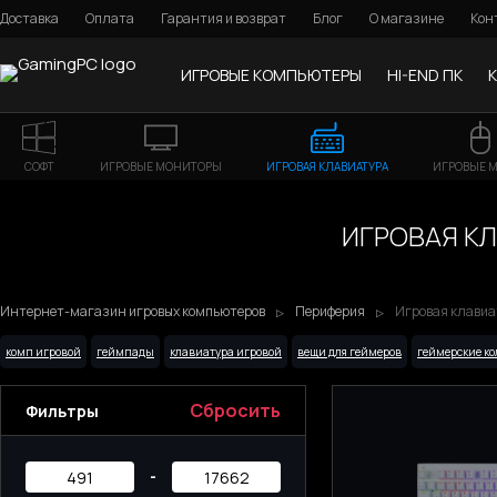
Доставка
Оплата
Гарантия и возврат
Блог
О магазине
Кон
ИГРОВЫЕ КОМПЬЮТЕРЫ
HI-END ПК
СОФТ
ИГРОВЫЕ МОНИТОРЫ
ИГРОВАЯ КЛАВИАТУРА
ИГРОВЫЕ 
ИГРОВАЯ КЛ
Интернет-магазин игровых компьютеров
Периферия
Игровая клавиат
комп игровой
геймпады
клавиатура игровой
вещи для геймеров
геймерские к
Сбросить
Фильтры
-