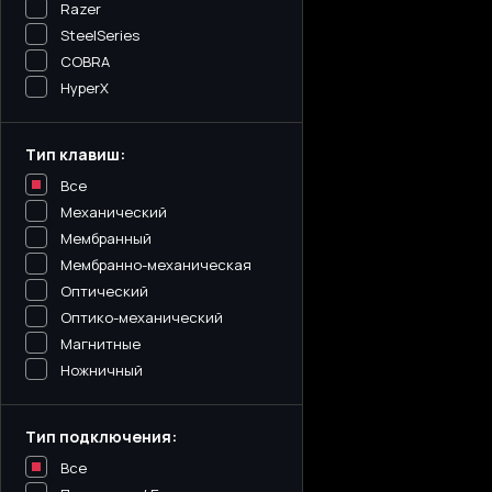
Razer
SteelSeries
COBRA
HyperX
Тип клавиш:
Все
Механический
Мембранный
Мембранно-механическая
Оптический
Оптико-механический
Магнитные
Ножничный
Тип подключения:
Все