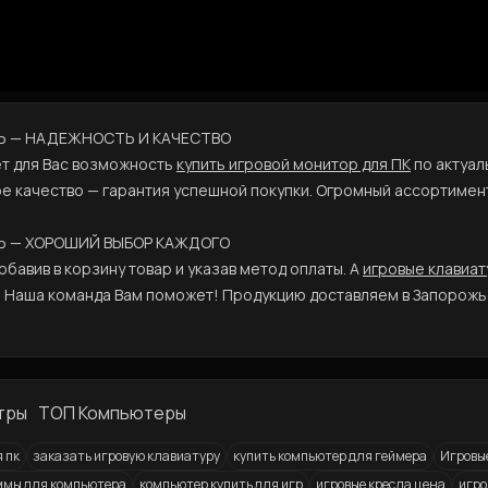
ТЬ — НАДЕЖНОСТЬ И КАЧЕСТВО
т для Вас возможность
купить игровой монитор для ПК
по актуал
е качество — гарантия успешной покупки. Огромный ассортимен
ТЬ — ХОРОШИЙ ВЫБОР КАЖДОГО
бавив в корзину товар и указав метод оплаты. А
игровые клавиат
 Наша команда Вам поможет! Продукцию доставляем в Запорожь
тры
ТОП Компьютеры
 пк
заказать игровую клавиатуру
купить компьютер для геймера
Игровые
ммы для компьютера
компьютер купить для игр
игровые кресла цена
игро