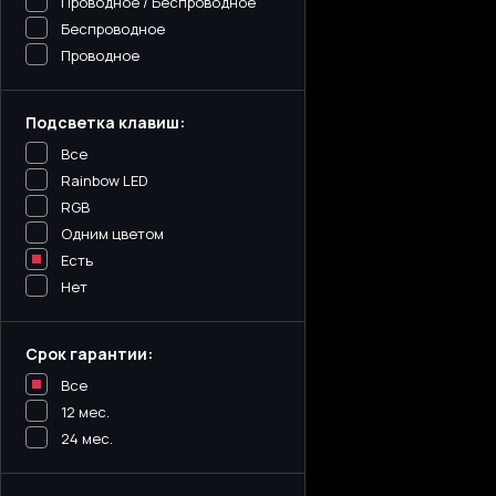
Проводное / Беспроводное
Беспроводное
Проводное
Подсветка клавиш:
Все
Rainbow LED
RGB
Одним цветом
Есть
Нет
Срок гарантии:
Все
12 мес.
24 мес.