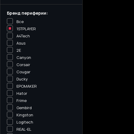
Бренд периферии:
Все
1STPLAYER
A4Tech
Asus
2E
Canyon
Corsair
Cougar
Ducky
EPOMAKER
Hator
Frime
Gembird
Kingston
Logitech
REAL-EL