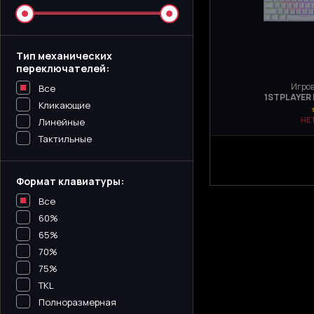
Тип механических
переключателей:
Игров
Все
1STPLAYER
Кликающие
НЕ
Линейные
Тактильные
Формат клавиатуры:
Все
60%
65%
70%
75%
TKL
Полноразмерная