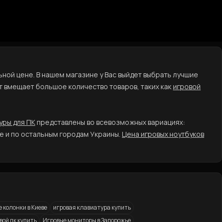
ьной цене. В нашем магазине у Вас выйдет выбрать лучшие
т вмещает большое количество товаров, таких как
игровой
уры для ПК
представлены во всевозможных вариациях:
е и по остальным городам Украины.
Цена игровых ноутбуков
 колонки в Киеве
игровая клавиатура купить
вой пк купить
Игровые мониторы в Запорожье