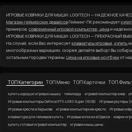
ИГРОВЫЕ КОВРИКИ ДЛЯ МЫШИ: LOGITECH — НАДЕЖНОЕ КАЧЕ
Магазин геймерских девайсов
Гейминг-ПК рекомендует
купит
примеров,
современный игровой компьютер, цена
и надежное
ИГРОВЫЕ КОВРИКИ ДЛЯ МЫШИ: LOGITECH — ПРЕКРАСНЫЙ ВЫБ
На случай, если Вас интересует
клавиатуры игровые, купить
мо
многообразных вариациях: скорее делайте выбор! Вы собира
остальным городам Украины.
Цена на игровые ноутбуки
от на
ТОП Категории
ТОП Меню
ТОП Карточки
ТОП Филь
купить хорошую игровую мышку
геймпады
игровой компьютер киев
иг
Игровые компьютеры GeForce RTX 4080 Super (16GB)
Игровые роутеры (W
Игровые кресла в Харькове
игровое компьютерное кресло
Игровые ков
клавиатура для геймеров купить
Игровые колонки в Одессе
коврик игр
купить готовый игровой компьютер
игровая мышь цены