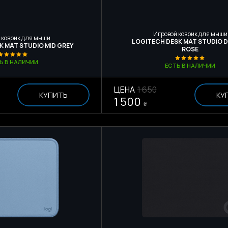
Игровой коврик для мыши
 коврик для мыши
LOGITECH DESK MAT STUDIO 
K MAT STUDIO MID GREY
ROSE
Ь В НАЛИЧИИ
ЕСТЬ В НАЛИЧИИ
ЦЕНА
1 650
КУПИТЬ
КУ
1 500
₴