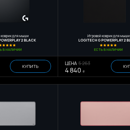
 коврик для мыши
Игровой коврик для мыши
POWERPLAY 2 BLACK
LOGITECH G POWERPLAY 2 
Ь В НАЛИЧИИ
ЕСТЬ В НАЛИЧИИ
ЦЕНА
5 263
КУПИТЬ
КУ
4 840
₴