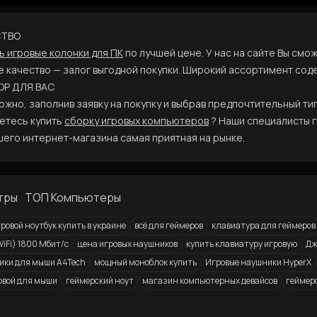
СТВО
ь игровые колонки для ПК
по лучшей цене. У нас на сайте Вы смо
 качество — залог выгодной покупки. Широкий ассортимент сод
ОР ДЛЯ ВАС
жно, заполнив заявку на покупку и выбрав предпочтительный тип
етесь купить
сборку игровых компьютеров
? Наши специалисты г
шего интернет-магазина самая приятная на рынке.
тры
ТОП Компьютеры
ровой ноутбук купить в украине
всё для геймеров
клавиатура для геймеров
iFi) 1800 Мбит/с
цена игровых наушников
купить клавиатуру игровую
Дж
рики для мыши A4Tech
мощный моноблок купить
Игровые наушники HyperX
овой для мыши
геймерский ноут
магазин компьютерных девайсов
геймерс