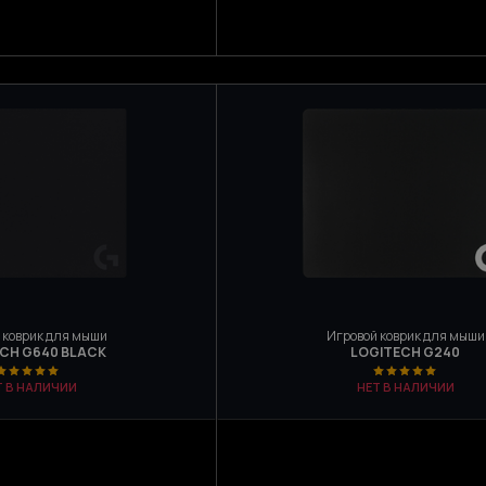
 коврик для мыши
Игровой коврик для мыши
CH G640 BLACK
LOGITECH G240
Т В НАЛИЧИИ
НЕТ В НАЛИЧИИ