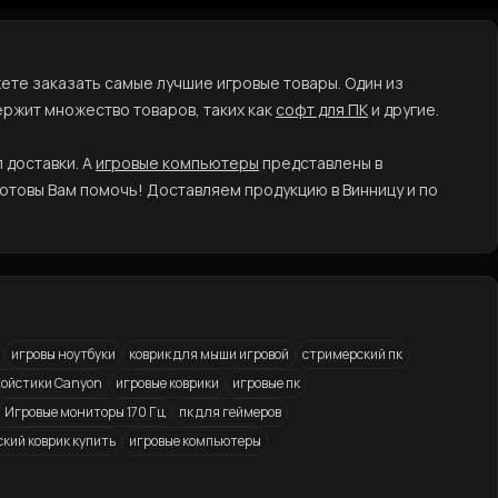
жете заказать самые лучшие игровые товары. Один из
ержит множество товаров, таких как
софт для ПК
и другие.
 доставки. А
игровые компьютеры
представлены в
отовы Вам помочь! Доставляем продукцию в Винницу и по
игровы ноутбуки
коврик для мыши игровой
стримерский пк
ойстики Canyon
игровые коврики
игровые пк
Игровые мониторы 170 Гц
пк для геймеров
кий коврик купить
игровые компьютеры