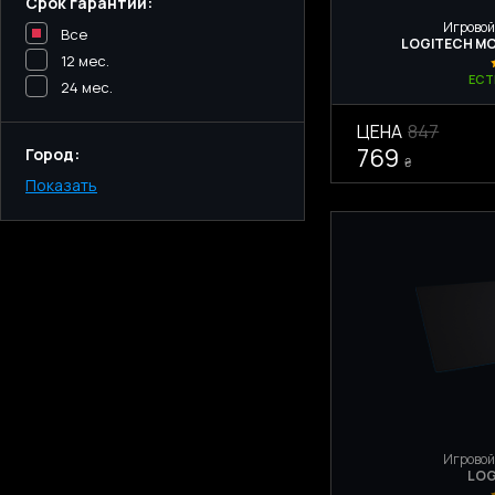
Срок гарантии:
Игровой
Все
LOGITECH MO
12 мес.
ЕСТ
24 мес.
ЦЕНА
847
769
Город:
₴
Показать
Киев
Одесса
Днепр
Харьков
Запорожье
Львов
Игровой
LOG