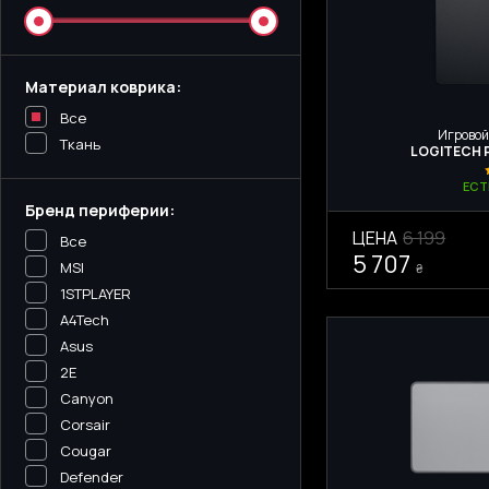
Материал коврика:
Все
Игровой
Ткань
LOGITECH 
ЕСТ
Бренд периферии:
ЦЕНА
6 199
Все
5 707
MSI
₴
1STPLAYER
A4Tech
Asus
2E
Canyon
Corsair
Cougar
Defender