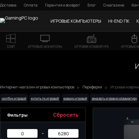
Доставка
Оплата
Гарантия и возврат
Блог
О магазине
Кон
ИГРОВЫЕ КОМПЬЮТЕРЫ
HI-END ПК
СОФТ
ИГРОВЫЕ МОНИТОРЫ
ИГРОВАЯ КЛАВИАТУРА
ИГРОВЫЕ 
Интернет-магазин игровых компьютеров
Периферия
Игровые коврики
ноутбук игровой
купить пк игровой
коврик игровой
заказать игровую клавиатуру
Сбросить
Фильтры
-