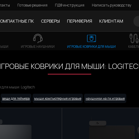
такты
Готовые решения
ПДФ инструкция
Написать руководству
КОМПАКТНЫЕ ПК
СЕРВЕРЫ
ПЕРИФЕРИЯ
КЛИЕНТАМ
МЫШИ
ИГРОВЫЕ НАУШНИКИ
ИГРОВЫЕ КОВРИКИ ДЛЯ МЫШИ
КАБЕЛ
ИГРОВЫЕ КОВРИКИ ДЛЯ МЫШИ: LOGITEC
 для мыши: Logitech
вещи для геймера
мыши компьютерные игровые
наушники на пк игровые