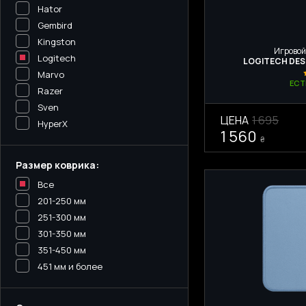
Hator
Gembird
Kingston
Игровой
Logitech
LOGITECH DES
Marvo
ЕСТ
Razer
Sven
ЦЕНА
1 695
HyperX
1 560
₴
Размер коврика:
Все
201-250 мм
251-300 мм
301-350 мм
351-450 мм
451 мм и более