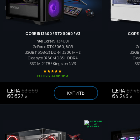
Игровой компьютер
CORE I5 13400 / RTX 5060 / V3
CORE I
Intel Core i5-13400F
GeForce RTX 5060, 8GB
Ge
32GB (16GBx2) DDR4 3200 MHz
32GB
Gigabyte B760M DS3H DDR4
Gig
SSD M.2
1TB / Kingston NV3
SS
ЕСТЬ В НАЛИЧИИ
ЦЕНА
63 659
ЦЕНА
67 4
КУПИТЬ
60 627
64 243
₴
₴