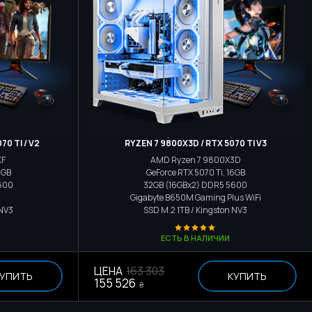
р
Игровой компьютер
70 TI / V2
RYZEN 7 9800X3D / RTX 5070 TI V3
KF
AMD Ryzen 7 9800X3D
6GB
GeForce RTX 5070 Ti, 16GB
600
32GB (16GBx2) DDR5 5600
A
Gigabyte B650M Gaming Plus WiFi
 NV3
SSD M.2
1TB / Kingston NV3
ЕСТЬ В НАЛИЧИИ
ЦЕНА
163 303
УПИТЬ
КУПИТЬ
155 526
₴