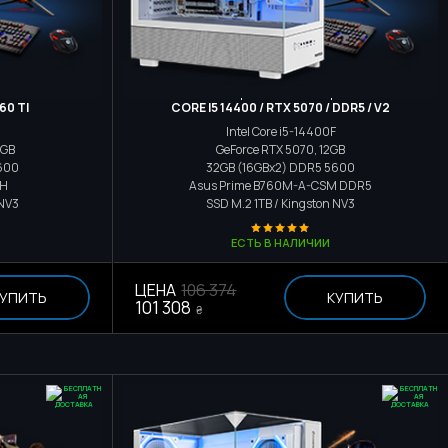
р
Игровой компьютер
60 TI
CORE I5 14400 / RTX 5070 / DDR5 / V2
Intel Core i5-14400F
8GB
GeForce RTX 5070, 12GB
600
32GB (16GBx2) DDR5 5600
3H
Asus Prime B760M-A-CSM DDR5
 NV3
SSD M.2
1TB / Kingston NV3
ЕСТЬ В НАЛИЧИИ
ЦЕНА
106 374
УПИТЬ
КУПИТЬ
101 308
₴