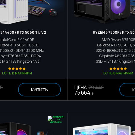
Игровой компьютер
Игровой компьюте
5 14400 / RTX 5060 TI / V2
RYZEN 5 7500F / RTX 50
Intel Core i5-14400F
AMD Ryzen 5 7500F
Force RTX 5060 Ti, 8GB
GeForce RTX 5060 Ti, 
 (16GBx2) DDR4 3200 MHz
32GB (16GBx2) DDR5 5
abyte B760M DS3H DDR4
Gigabyte A620M DS
D M.2
1TB / Kingston NV3
SSD M.2
1TB / Kingston
ЕСТЬ В НАЛИЧИИ
ЕСТЬ В НАЛИЧИИ
55
ЦЕНА
79 448
КУПИТЬ
К
75 664
₴