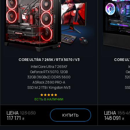
Игровой компьютер
CORE ULTRA 7 265K / RTX 5070 / V3
CORE ULT
Intel Core Ultra 7 265KF
I
GeForce RTX 5070, 12GB
Ge
32GB (16GBx2) DDR5 5600
32
ASRock Z890 PRO-A
SSD M.2
1TB / Kingston NV3
SS
ЕСТЬ В НАЛИЧИИ
ЦЕНА
123 030
ЦЕНА
155 4
КУПИТЬ
117 171
148 091
₴
₴