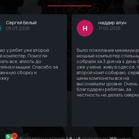
Сергей Белый
наддир алун
06.03.2026
17.02.2026
ю у ребят уже второй
было пожелание минимум рг
й компютер. Помогли
мощный компьютер стильны
ать все, вплоть до
собрали за 3 дня на 4 день
ейна и мышки. Спасибо за
уже у меня, живу в одессе. 
венную сборку и
второй комп собираю, серв
ржку
цены компонеты все на
высочайшем уровне. Очень
благодарен ребятам, за
честность не делать оверк
Общий рейтинг в Google
4.8
из
5
,на основании
169
оценок .