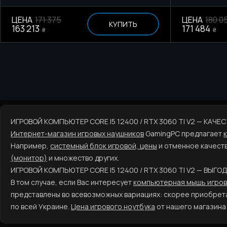
ЦЕНА
171 375
ЦЕНА
180 0
КУПИТЬ
163 213
171 484
₴
₴
ИГРОВОЙ КОМПЬЮТЕР CORE I5 12400 / RTX 3060 TI V2 — КАЧ
Интернет-магазин игровых наушников
GamingPC предлагает
Например,
системный блок игровой, цены
и отменное качеств
(монитор)
и множество других.
ИГРОВОЙ КОМПЬЮТЕР CORE I5 12400 / RTX 3060 TI V2 — ВЫГ
В том случае, если Вас интересует
компьютерная мышь игрова
представлены во всевозможных вариациях: скорее приобрета
по всей Украине.
Цена игрового ноутбука
от нашего магазина 