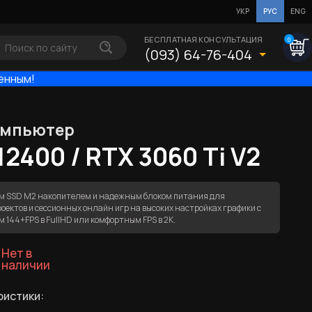
УКР
РУС
ENG
БЕСПЛАТНАЯ КОНСУЛЬТАЦИЯ
0
(093) 64-76-404
енным!
омпьютер
 12400 / RTX 3060 Ti V2
ым SSD M2 накопителем и надежным блоком питания для
ектов и сессионных онлайн игр на высоких настройках графики с
 144+FPS в FullHD или комфортным FPS в 2К.
Нет в
наличии
ристики: