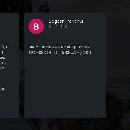
Bogdan Franchuk
24.11.2025
б, и
Звертаюсь вже не вперше і як
Все ду
й,
завжди все на найвищому рівні.
Профес
 был
пк, все
Уже
ис,
илл