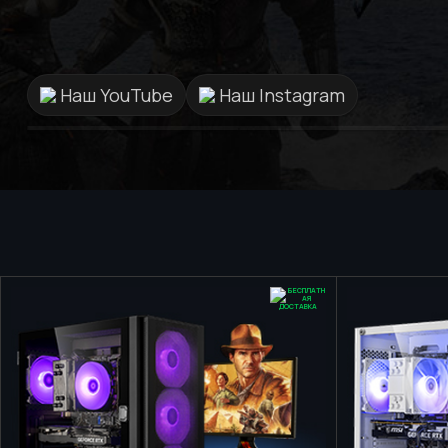
ПК за останні 10 років найкращий
сервіс та персонал саме в
GamingPC!!!
Наш YouTube
Наш Instagram