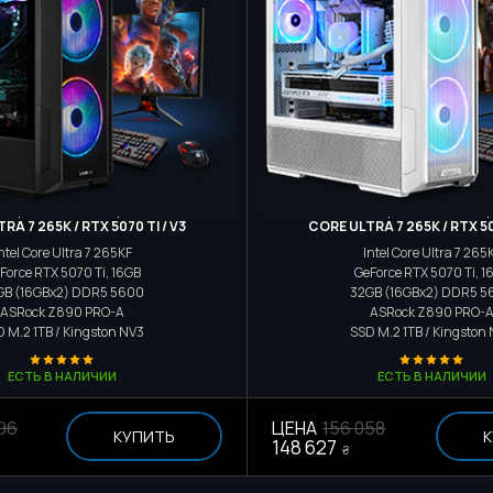
Игровой компьютер
Игровой компьюте
RA 7 265K / RTX 5070 TI / V3
CORE ULTRA 7 265K / RTX 50
ntel Core Ultra 7 265KF
Intel Core Ultra 7 265
Force RTX 5070 Ti, 16GB
GeForce RTX 5070 Ti, 1
GB (16GBx2) DDR5 5600
32GB (16GBx2) DDR5 5
ASRock Z890 PRO-A
ASRock Z890 PRO-
D M.2
1TB / Kingston NV3
SSD M.2
1TB / Kingston
ЕСТЬ В НАЛИЧИИ
ЕСТЬ В НАЛИЧИИ
96
ЦЕНА
156 058
КУПИТЬ
К
148 627
₴