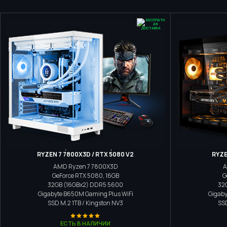
Игровой компьютер
RYZEN 7 7800X3D / RTX 5080 V2
RYZE
AMD Ryzen 7 7800X3D
A
GeForce RTX 5080, 16GB
G
32GB (16GBx2) DDR5 5600
32
Gigabyte B650M Gaming Plus WiFi
Gigaby
SSD M.2
1TB / Kingston NV3
SS
ЕСТЬ В НАЛИЧИИ