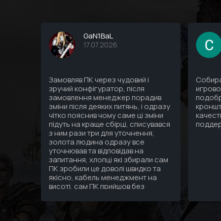
GaN1BaL
17.07.2026
Замовляв ПК через чудовий і
Собира
зручий конфігуратор, після
игрово
замовлення менеджер порадив
подобр
зміни після деяких питянь, і одразу
кроншт
чітко пояснив чому саме ці зміни
качест
підуть на краще сбірці, списувався
подде
з ним рази три для уточнення,
золота людина одразу все
уточнював та відповідав на
запитання, хлопці які збирали сам
ПК зробили це доволі швидко та
якісно, кабель менеджмент на
висоті, сам ПК прийшов без
подряпин гарно упакований а
саме головне надійно, тепер я
дійсно знаю що за 3 зібраних мені