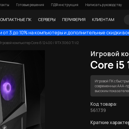
такты
Готовые решения
ПДФ инструкция
Написать руководству
КОМПАКТНЫЕ ПК
СЕРВЕРЫ
ПЕРИФЕРИЯ
КЛИЕНТАМ
и от 3 до 10% на компьютеры и дополнительные скидки во
гровой компьютер Core i5 12400 / RTX 3060 Ti V2
Игровой к
Core i5
Игровой ПК с быстр
современных ААА-про
высоким показателем
Код товара:
561739
Краткие характе