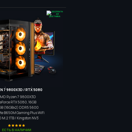
Игровой компьютер
N 7 9800X3D / RTX 5080
MD Ryzen 7 9800X3D
eForce RTX 5080, 16GB
GB (16GBx2) DDR5 5600
te B650M Gaming Plus WiFi
D M.2
1TB / Kingston NV3
ЕСТЬ В НАЛИЧИИ