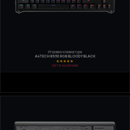
Игровая клавиатура
A4TECH B930 RGB BLOODY BLACK
НЕТ В НАЛИЧИИ