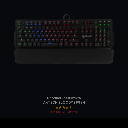
Игровая клавиатура
A4TECH BLOODY B885N
НЕТ В НАЛИЧИИ