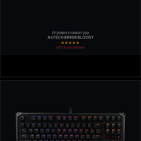
Игровая клавиатура
A4TECH B880R BLOODY
НЕТ В НАЛИЧИИ