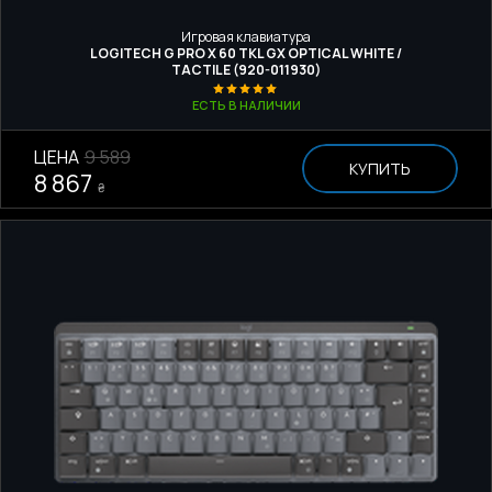
Игровая клавиатура
LOGITECH G PRO X 60 TKL GX OPTICAL WHITE /
TACTILE (920-011930)
ЕСТЬ В НАЛИЧИИ
ЦЕНА
9 589
КУПИТЬ
8 867
₴