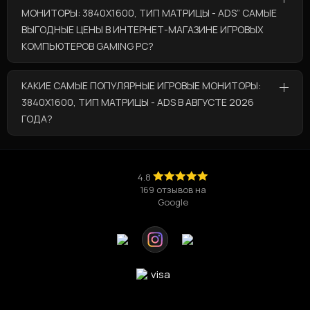
готовые сборки пк на ryzen
сборка пк до 50000
магазина самая оптимальная на рынке.
МОНИТОРЫ: 3840X1600, ТИП МАТРИЦЫ - ADS” САМЫЕ
компьютер за 50000 грн
пк за 70 тысяч
компьютер для vr
ВЫГОДНЫЕ ЦЕНЫ В ИНТЕРНЕТ-МАГАЗИНЕ ИГРОВЫХ
системный блок за 70000
пк 30
лучшие домашние компьютеры
КОМПЬЮТЕРОВ GAMING PC?
купить компьютер для gta 5
графическую станцию купить
В категории “Игровые мониторы: 3840x1600, Тип
КАКИЕ САМЫЕ ПОПУЛЯРНЫЕ ИГРОВЫЕ МОНИТОРЫ:
матрицы - ADS” по выгодным ценам
3840X1600, ТИП МАТРИЦЫ - ADS В АВГУСТЕ 2026
представлены такие товары:
ГОДА?
Игровой компьютер Ryzen 7 9800X3D / RTX
5060
💰по цене 96 917 грн
Самые популярные товары из категории
Игровой компьютер Core i5 12600K / RTX 5060
“Игровые мониторы: 3840x1600, Тип матрицы -
Ti / DDR5
💰по цене 96 361 грн
ADS” в августе 2026 года это:
4.8
Игровой компьютер Core i5 12400 / RTX 5060
169 отзывов на
Игровой компьютер Vision 7 / Bk
Google
Ti / DDR5
💰по цене 90 288 грн
Игровой компьютер Ryzen 5 9600X / RTX 5070
/ V2
Игровой компьютер Ryzen 7 7700X / RTX 5070
/ V4