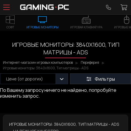
СОФТ
ИГРОВЫЕ МОНИТОРЫ
ИГРОВАЯ КЛАВИАТУРА
ИГРОВЫЕ 
ИГРОВЫЕ МОНИТОРЫ: 3840X1600, ТИП
МАТРИЦЫ - ADS
Интернет-магазин игровых компьютеров
Периферия
Игровые мониторы: 3840x1600, Тип матрицы - ADS
Фильтры
Цене (от дорогих)
По Вашему запросу ничего не найдено, попробуйте
изменить запрос.
ИГРОВЫЕ МОНИТОРЫ: 3840X1600, ТИП МАТРИЦЫ - ADS