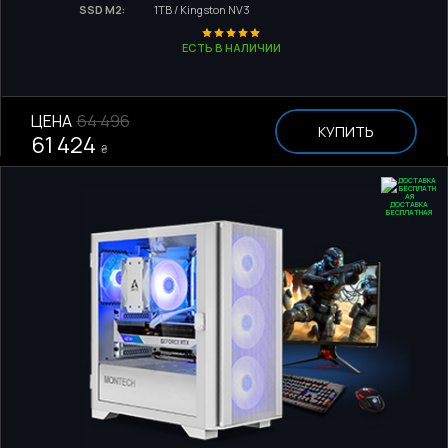
SSD M2:
1TB / Kingston NV3
ЕСТЬ В НАЛИЧИИ
ЦЕНА
64 496
КУПИТЬ
61 424
₴
ДОСТАВКА
БЕСПЛАТНАЯ