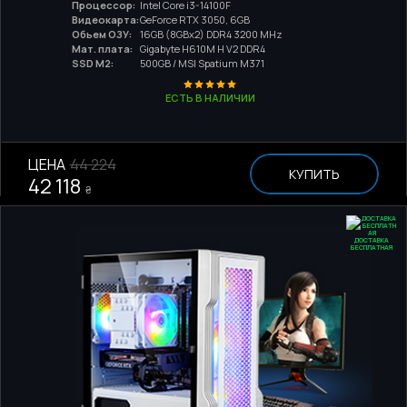
Процессор:
Intel Core i3-14100F
Видеокарта:
GeForce RTX 3050, 6GB
Обьем ОЗУ:
16GB (8GBx2) DDR4 3200 MHz
Мат. плата:
Gigabyte H610M H V2 DDR4
SSD M2:
500GB / MSI Spatium M371
ЕСТЬ В НАЛИЧИИ
ЦЕНА
44 224
КУПИТЬ
42 118
₴
ДОСТАВКА
БЕСПЛАТНАЯ