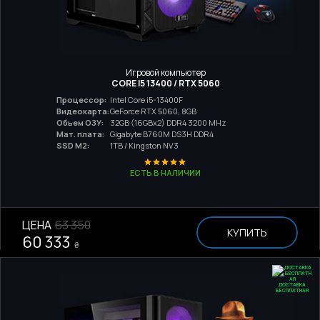
Игровой компьютер
CORE I5 13400 / RTX 5060
Процессор:
Intel Core i5-13400F
Видеокарта:
GeForce RTX 5060, 8GB
Обьем ОЗУ:
32GB (16GBx2) DDR4 3200 MHz
Мат. плата:
Gigabyte B760M DS3H DDR4
SSD M2:
1TB / Kingston NV3
ЕСТЬ В НАЛИЧИИ
ЦЕНА
63 350
КУПИТЬ
60 333
₴
ДОСТАВКА
БЕСПЛАТНАЯ