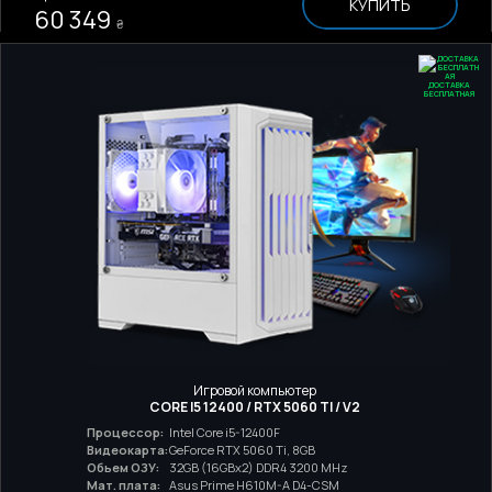
КУПИТЬ
60 349
₴
ДОСТАВКА
БЕСПЛАТНАЯ
Игровой компьютер
CORE I5 12400 / RTX 5060 TI / V2
Процессор:
Intel Core i5-12400F
Видеокарта:
GeForce RTX 5060 Ti, 8GB
Обьем ОЗУ:
32GB (16GBx2) DDR4 3200 MHz
Мат. плата:
Asus Prime H610M-A D4-CSM