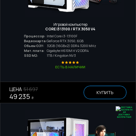
Игровой компьютер
CORE I3 13100 / RTX 3050 V4
Процессор:
Intel Core i3-13100F
Видеокарта:
GeForce RTX 3050, 6GB
Обьем ОЗУ:
32GB (16GBx2) DDR4 3200 MHz
Мат. плата:
Gigabyte H610M H V2 DDR4
SSD M2:
1TB / Kingston NV3
ЕСТЬ В НАЛИЧИИ
ЦЕНА
51 697
КУПИТЬ
49 235
₴
ДОСТАВКА
БЕСПЛАТНАЯ