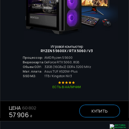
Игровой компьютер
RYZEN 5 5600X / RTX 5060 / V3
Процессор:
AMD Ryzen 5 5600
Видеокарта:
GeForce RTX 5060, 8GB
Обьем ОЗУ:
32GB (16GBx2) DDR4 3200 MHz
Мат. плата:
Asus TUF A520M-Plus
SSD M2:
1TB / Kingston NV3
ЕСТЬ В НАЛИЧИИ
ЦЕНА
60 802
КУПИТЬ
57 906
₴