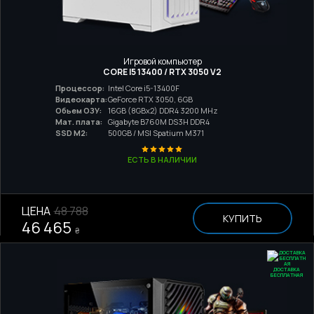
Игровой компьютер
CORE I5 13400 / RTX 3050 V2
Процессор:
Intel Core i5-13400F
Видеокарта:
GeForce RTX 3050, 6GB
Обьем ОЗУ:
16GB (8GBx2) DDR4 3200 MHz
Мат. плата:
Gigabyte B760M DS3H DDR4
SSD M2:
500GB / MSI Spatium M371
ЕСТЬ В НАЛИЧИИ
ЦЕНА
48 788
КУПИТЬ
46 465
₴
ДОСТАВКА
БЕСПЛАТНАЯ