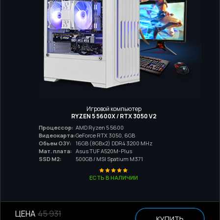
Игровой компьютер
RYZEN 5 5600X / RTX 3050 V2
Процессор:
AMD Ryzen 5 5600
Видеокарта:
GeForce RTX 3050, 6GB
Обьем ОЗУ:
16GB (8GBx2) DDR4 3200 MHz
Мат. плата:
Asus TUF A520M-Plus
SSD M2:
500GB / MSI Spatium M371
ЕСТЬ В НАЛИЧИИ
ЦЕНА
45 931
КУПИТЬ