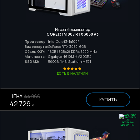
Игровой компьютер
CORE I3 14100 / RTX 3050 V3
Процессор:
Intel Core i3-14100F
Видеокарта:
GeForce RTX 3050, 6GB
Обьем ОЗУ:
16GB (8GBx2) DDR4 3200 MHz
Мат. плата:
Gigabyte H610M H V2 DDR4
SSD M2:
500GB / MSI Spatium M371
ЕСТЬ В НАЛИЧИИ
ЦЕНА
44 866
КУПИТЬ
42 729
₴
ДОСТАВКА
БЕСПЛАТНАЯ