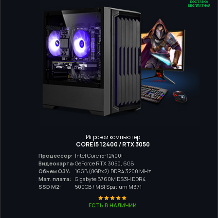
ДОСТАВКА
БЕСПЛАТНАЯ
Игровой компьютер
CORE I5 12400 / RTX 3050
Процессор:
Intel Core i5-12400F
Видеокарта:
GeForce RTX 3050, 6GB
Обьем ОЗУ:
16GB (8GBx2) DDR4 3200 MHz
Мат. плата:
Gigabyte B760M DS3H DDR4
SSD M2:
500GB / MSI Spatium M371
ЕСТЬ В НАЛИЧИИ