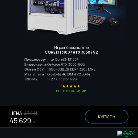
Игровой компьютер
CORE I3 13100 / RTX 3050 / V2
Процессор:
Intel Core i3-13100F
Видеокарта:
GeForce RTX 3050, 6GB
Обьем ОЗУ:
16GB (8GBx2) DDR4 3200 MHz
Мат. плата:
Gigabyte H610M H V2 DDR4
SSD M2:
1TB / Kingston NV3
ЕСТЬ В НАЛИЧИИ
ЦЕНА
47 911
КУПИТЬ
45 629
₴