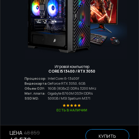
Игровой компьютер
CORE I5 13400 / RTX 3050
Процессор:
Intel Core i5-13400F
Видеокарта:
GeForce RTX 3050, 6GB
Обьем ОЗУ:
16GB (8GBx2) DDR4 3200 MHz
Мат. плата:
Gigabyte B760M DS3H DDR4
SSD M2:
500GB / MSI Spatium M371
ЕСТЬ В НАЛИЧИИ
ЦЕНА
48 859
КУПИТЬ