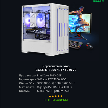
БЕСПЛАТНАЯ
Игровой компьютер
CORE I5 14400 / RTX 3050 V2
Процессор:
Intel Core i5-14400F
Видеокарта:
GeForce RTX 3050, 6GB
Обьем ОЗУ:
16GB (8GBx2) DDR4 3200 MHz
Мат. плата:
Gigabyte B760M DS3H DDR4
SSD M2:
500GB / MSI Spatium M371
ЕСТЬ В НАЛИЧИИ