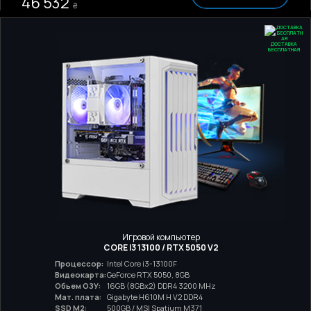
46 532
₴
ДОСТАВКА
БЕСПЛАТНАЯ
Игровой компьютер
CORE I3 13100 / RTX 5050 V2
Процессор:
Intel Core i3-13100F
Видеокарта:
GeForce RTX 5050, 8GB
Обьем ОЗУ:
16GB (8GBx2) DDR4 3200 MHz
Мат. плата:
Gigabyte H610M H V2 DDR4
SSD M2:
500GB / MSI Spatium M371