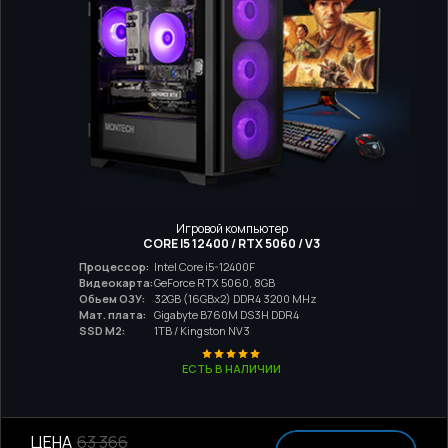
Игровой компьютер
CORE I5 12400 / RTX 5060 / V3
Процессор:
Intel Core i5-12400F
Видеокарта:
GeForce RTX 5060, 8GB
Обьем ОЗУ:
32GB (16GBx2) DDR4 3200 MHz
Мат. плата:
Gigabyte B760M DS3H DDR4
SSD M2:
1TB / Kingston NV3
ЕСТЬ В НАЛИЧИИ
ЦЕНА
63 366