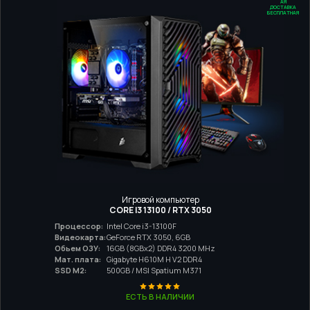
ДОСТАВКА
БЕСПЛАТНАЯ
Игровой компьютер
CORE I3 13100 / RTX 3050
Процессор:
Intel Core i3-13100F
Видеокарта:
GeForce RTX 3050, 6GB
Обьем ОЗУ:
16GB (8GBx2) DDR4 3200 MHz
Мат. плата:
Gigabyte H610M H V2 DDR4
SSD M2:
500GB / MSI Spatium M371
ЕСТЬ В НАЛИЧИИ