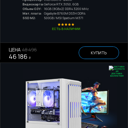
Видеокарта:
GeForce RTX 3050, 6GB
Обьем ОЗУ:
16GB (8GBx2) DDR4 3200 MHz
Мат. плата:
Gigabyte B760M DS3H DDR4
SSD M2:
500GB / MSI Spatium M371
ЕСТЬ В НАЛИЧИИ
ЦЕНА
48 496
КУПИТЬ
46 186
₴
ДОСТАВКА
БЕСПЛАТНАЯ