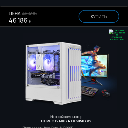
ЦЕНА
48 496
КУПИТЬ
46 186
₴
ДОСТАВКА
БЕСПЛАТНАЯ
Игровой компьютер
CORE I5 12400 / RTX 3050 / V2
Процессор:
Intel Core i5-12400F