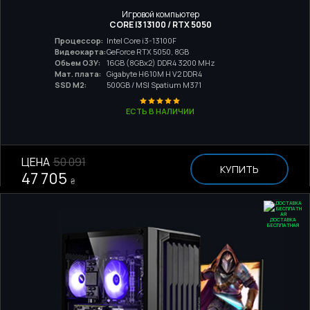
Игровой компьютер
CORE I3 13100 / RTX 5050
Процессор:
Intel Core i3-13100F
Видеокарта:
GeForce RTX 5050, 8GB
Обьем ОЗУ:
16GB (8GBx2) DDR4 3200 MHz
Мат. плата:
Gigabyte H610M H V2 DDR4
SSD M2:
500GB / MSI Spatium M371
ЕСТЬ В НАЛИЧИИ
ЦЕНА
50 091
КУПИТЬ
47 705
₴
ДОСТАВКА
БЕСПЛАТНАЯ