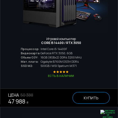
Игровой компьютер
CORE I5 14400 / RTX 3050
Процессор:
Intel Core i5-14400F
Видеокарта:
GeForce RTX 3050, 6GB
Обьем ОЗУ:
16GB (8GBx2) DDR4 3200 MHz
Мат. плата:
Gigabyte B760M DS3H DDR4
SSD M2:
500GB / MSI Spatium M371
ЕСТЬ В НАЛИЧИИ
ЦЕНА
50 388
КУПИТЬ
47 988
₴
ДОСТАВКА