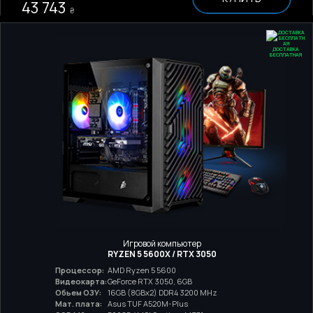
43 743
₴
ДОСТАВКА
БЕСПЛАТНАЯ
Игровой компьютер
RYZEN 5 5600X / RTX 3050
Процессор:
AMD Ryzen 5 5600
Видеокарта:
GeForce RTX 3050, 6GB
Обьем ОЗУ:
16GB (8GBx2) DDR4 3200 MHz
Мат. плата:
Asus TUF A520M-Plus