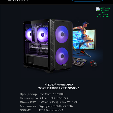
₴
ДОСТАВКА
БЕСПЛАТНАЯ
Игровой компьютер
CORE I3 13100 / RTX 3050 V3
Процессор:
Intel Core i3-13100F
Видеокарта:
GeForce RTX 3050, 6GB
Обьем ОЗУ:
32GB (16GBx2) DDR4 3200 MHz
Мат. плата:
Gigabyte H610M H V2 DDR4
SSD M2:
1TB / Kingston NV3