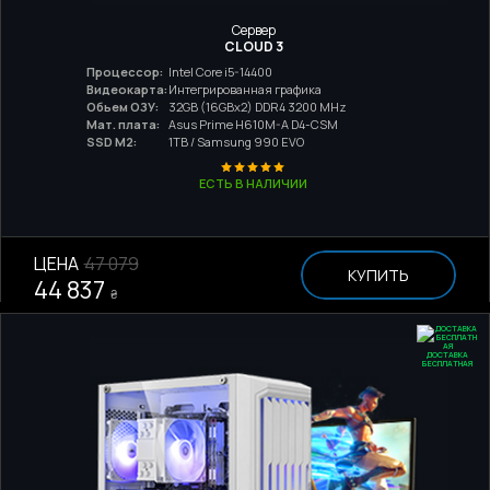
Сервер
CLOUD 3
Процессор:
Intel Core i5-14400
Видеокарта:
Интегрированная графика
Обьем ОЗУ:
32GB (16GBx2) DDR4 3200 MHz
Мат. плата:
Asus Prime H610M-A D4-CSM
SSD M2:
1TB / Samsung 990 EVO
ЕСТЬ В НАЛИЧИИ
ЦЕНА
47 079
КУПИТЬ
44 837
₴
ДОСТАВКА
БЕСПЛАТНАЯ