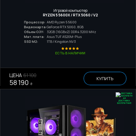
Игровой компьютер
RYZEN 5 5600X / RTX 5060 / V2
Процессор:
AMD Ryzen 5 5600
Видеокарта:
GeForce RTX 5060, 8GB
Обьем ОЗУ:
32GB (16GBx2) DDR4 3200 MHz
Мат. плата:
Asus TUF A520M-Plus
SSD M2:
1TB / Kingston NV3
ЕСТЬ В НАЛИЧИИ
ЦЕНА
61 100
КУПИТЬ
58 190
₴
ДОСТАВКА
БЕСПЛАТНАЯ