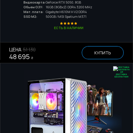
Видеокарта:
GeForce RTX 5050, 8GB
Обьем ОЗУ:
16GB (8GBx2) DDR4 3200 MHz
Мат. плата:
Gigabyte H610M H V2 DDR4
SSD M2:
500GB / MSI Spatium M371
ЕСТЬ В НАЛИЧИИ
ЦЕНА
51 130
КУПИТЬ
48 695
₴
ДОСТАВКА
БЕСПЛАТНАЯ