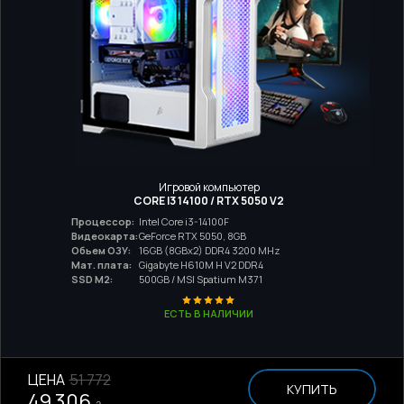
Игровой компьютер
CORE I3 14100 / RTX 5050 V2
Процессор:
Intel Core i3-14100F
Видеокарта:
GeForce RTX 5050, 8GB
Обьем ОЗУ:
16GB (8GBx2) DDR4 3200 MHz
Мат. плата:
Gigabyte H610M H V2 DDR4
SSD M2:
500GB / MSI Spatium M371
ЕСТЬ В НАЛИЧИИ
ЦЕНА
51 772
КУПИТЬ
49 306