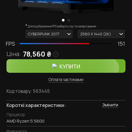
*
Зовнішній вигляд комп'ютера залежить від обраних
Для відображення FPS виберіть гру та налаштування
i
комплектуючих.
CYBERPUNK 2077
2560 X 1440 (2К)
FPS
151
78,560
₴
Ціна:
i
КУПИТИ
Оплата частинами
Код товару:
563445
Змінити
Короткі характеристики:
Процесор
AMD Ryzen 5 5600
Відеокарта