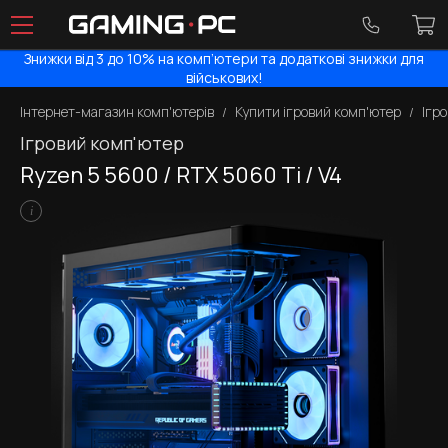
Знижки від 3 до 10% на комп’ютери та додаткові знижки для
військових!
Інтернет-магазин комп'ютерів
Купити ігровий комп'ютер
Ігр
Ігровий комп'ютер
Ryzen 5 5600 / RTX 5060 Ti / V4
i