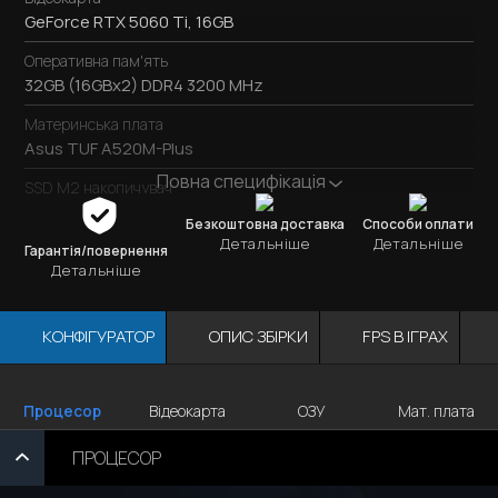
GeForce RTX 5060 Ti, 16GB
Оперативна пам'ять
32GB (16GBx2) DDR4 3200 MHz
Материнська плата
Asus TUF A520M-Plus
Повна специфікація
SSD M2 накопичувач
SSD M.2
1TB / Kingston NV3
Безкоштовна доставка
Способи оплати
Детальніше
Детальніше
Охолодження процесора
Гарантія/повернення
Детальніше
ID-Cooling SE-224-XTS
Блок живлення
КОНФІГУРАТОР
ОПИС ЗБІРКИ
FPS В ІГРАХ
600W / DeepCool PF600
Корпус
1stPlayer UV6-BK
Відеокарта
ОЗУ
Мат. плата
Процесор
ПРОЦЕСОР