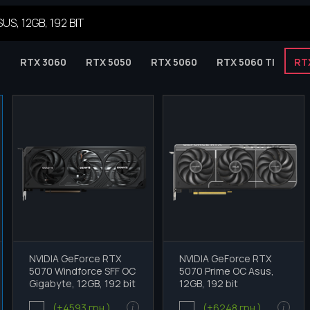
S, 12GB, 192 BIT
0
RTX 3060
RTX 5050
RTX 5060
RTX 5060 TI
RT
NVIDIA GeForce RTX
NVIDIA GeForce RTX
5070 Windforce SFF OC
5070 Prime OC Asus,
Gigabyte, 12GB, 192 bit
12GB, 192 bit
(+4593 грн.)
(+6248 грн.)
i
i