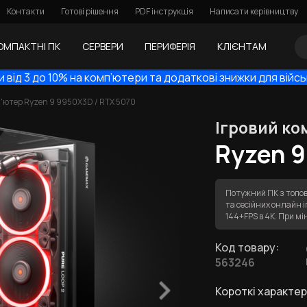
Контакти
Готові рішення
PDF інструкція
Написати керівництву
ОМПАКТНІ ПК
СЕРВЕРИ
ПЕРИФЕРІЯ
КЛІЄНТАМ
 від 3 до 10% на комп’ютери та додаткові знижки для війс
п'ютер Ryzen 9 9950X3D / RTX 5070
Ігровий ко
Ryzen 9
Потужний ПК з топов
та сесійних онлайн 
144+FPS в 4К. При 
Код товару:
563246
Короткі характер