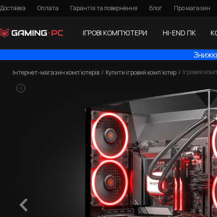
Доставка
Оплата
Гарантія та повернення
Блог
Про магазин
ІГРОВІ КОМП'ЮТЕРИ
HI-END ПК
К
Знижки
Ігровий ком
Інтернет-магазин комп'ютерів
Купити ігровий комп'ютер
i