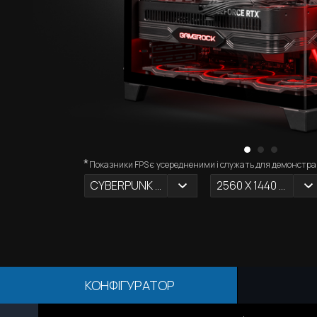
*
Показники FPS є усередненими і служать для демонстрац
CYBERPUNK 2077
2560 X 1440 (2К)
КОНФІГУРАТОР