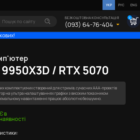
УКР
РУС
ENG
БЕЗКОШТОВНА КОНСУЛЬТАЦІЯ
0
(093) 64-76-404
ькових!
мп'ютер
 9950X3D / RTX 5070
их комплектуючих створений для стримів, сучасних ААА-проектів
ігор на ультра налаштуваннях графіки з високим показником
мінімальному навантаженні працює абсолютно безшумно.
Є в
наявності
истики: