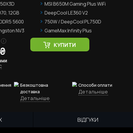
950X3D
MSI B650M Gaming Plus WiFi
70, 12GB
DeepCool LE360 V2
 DDR5 5600
750W / DeepCool PL750D
ingston NV3
GameMax Infinity Plus
i
КУПИТИ
₴
ами
с
нення
Безкоштовна
Способи оплати
Детальніше
доставка
Детальніше
Х
ВІДГУКИ