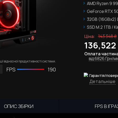
AMD Ryzen 9 9
GeForce RTX 50
32GB (16GBx2)
SSD M.2
1TB / K
143 348
₴
Ціна:
136,522
Оплата частин
від 6826 Грн/мі
ії відносної продуктивності системи.
FPS
190
Гарантія/повер
Детальніше
ОПИС ЗБІРКИ
FPS В ІГРА