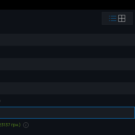
3137 грн.)
i