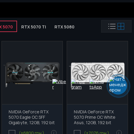
X 5070
RTX 5070 TI
RTX 5080
RTX 5090
AMD
NVIDIA GeForce RTX
NVIDIA GeForce RTX
5070 Eagle OC SFF
5070 Prime OC White
Gigabyte, 12GB, 192 bit
Asus, 12GB, 192 bit
(+6800 грн.)
(+7076 грн.)
i
i