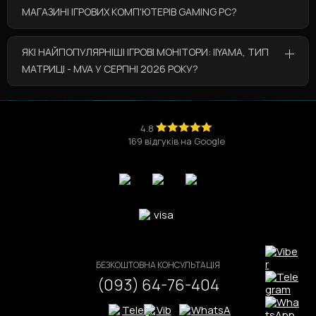
МАГАЗИНІ ІГРОВИХ КОМП'ЮТЕРІВ GAMING PC?
У категорії “Ігрові монітори: Iiyama, Тип матриці -
ЯКІ НАЙПОПУЛЯРНІШІ ІГРОВІ МОНІТОРИ: IIYAMA, ТИП
MVA” за вигідними цінами представлені такі
МАТРИЦІ - MVA У СЕРПНІ 2026 РОКУ?
товари:
Ігровий комп'ютер Core i5 14600K / RTX 5060
Найпопулярніші товари з категорії “Ігрові
Ti / DDR5 / V2
💰за ціною 87 681 грн
монітори: Iiyama, Тип матриці - MVA” у серпні
Ігровий комп'ютер Core i5 14600K / RTX 5060 /
2026 року це:
4.8
DDR5 / V3
💰за ціною 83 377 грн
169 відгуків на Google
Ігровий комп'ютер Core Ultra 9 285K / RTX 5070
Ігровий комп'ютер Core i7 14700K / RTX 5060 Ti
/ V3
/ DDR5
💰за ціною 118 788 грн
Ігровий комп'ютер Ryzen 7 7800X3D / RTX 5080
V4
Ігровий комп'ютер Ryzen 7 7700X / RTX 5070 /
V3
БЕЗКОШТОВНА КОНСУЛЬТАЦІЯ
(093) 64-76-404