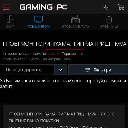
СОФТ
ІГРОВІ МОНІТОРИ
ІГРОВА КЛАВІАТУРА
ІГРОВІ МИШІ
ІГРОВІ МОНІТОРИ: IIYAMA, ТИП МАТРИЦІ - MVA
Інтернет-магазин комп'ютерів
Периферія
Ігрові монітори: Iiyama, Тип матриці - MVA
Фільтри
Цене (от дорогих)
За Вашим запитом нічого не знайдено, спробуйте змінити
запит.
ІГРОВІ МОНІТОРИ: IIYAMA, ТИП МАТРИЦІ - MVA — ЯКІСНЕ
РІШЕННЯ ВАШОЇ ПОКУПКИ
Інтернет-магазин ігрових ПК Гейминг-ПК пропонує