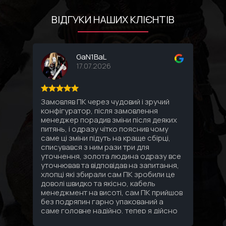
ВІДГУКИ НАШИХ КЛІЄНТІВ
GaN1BaL
17.07.2026
Замовляв ПК через чудовий і зручий
Соби
конфігуратор, після замовлення
комп
менеджер порадив зміни після деяких
впло
питянь, і одразу чітко пояснив чому
Спас
саме ці зміни підуть на краще сбірці,
под
списувався з ним рази три для
уточнення, золота людина одразу все
уточнював та відповідав на запитання,
хлопці які збирали сам ПК зробили це
доволі швидко та якісно, кабель
менеджмент на висоті, сам ПК прийшов
без подряпин гарно упакований а
саме головне надійно, тепер я дійсно
знаю що за 3 зібраних мені ПК за