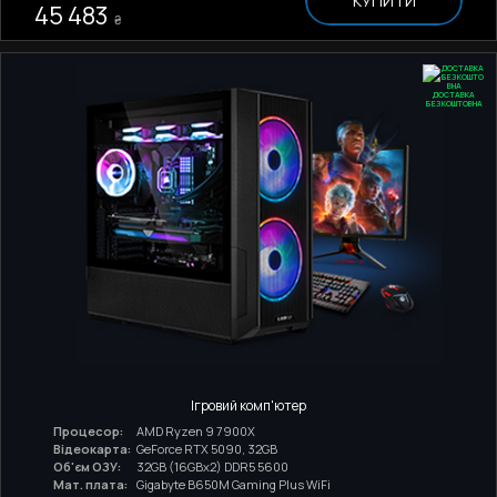
КУПИТИ
45 483
₴
ДОСТАВКА
БЕЗКОШТОВНА
Ігровий комп'ютер
Процесор:
AMD Ryzen 9 7900X
Відеокарта:
GeForce RTX 5090, 32GB
Об'єм ОЗУ:
32GB (16GBx2) DDR5 5600
Мат. плата:
Gigabyte B650M Gaming Plus WiFi