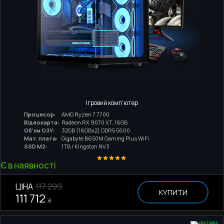
Ігровий комп'ютер
Процесор:
AMD Ryzen 7 7700
Відеокарта:
Radeon RX 9070 XT, 16GB
Об'єм ОЗУ:
32GB (16GBx2) DDR5 5600
Мат. плата:
Gigabyte B650M Gaming Plus WiFi
SSD M2:
1TB / Kingston NV3
Є в наявності
ЦІНА
117 299
КУПИТИ
111 712
₴