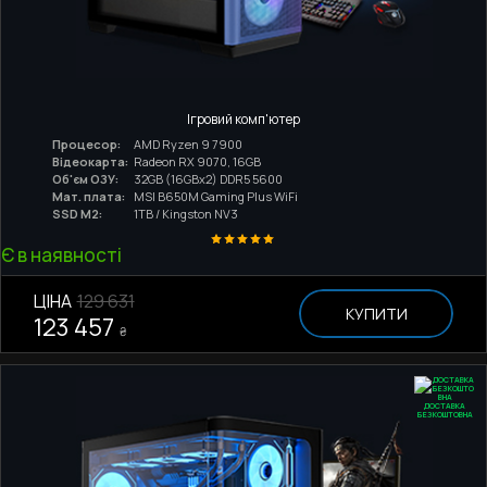
Ігровий комп'ютер
Процесор:
AMD Ryzen 9 7900
Відеокарта:
Radeon RX 9070, 16GB
Об'єм ОЗУ:
32GB (16GBx2) DDR5 5600
Мат. плата:
MSI B650M Gaming Plus WiFi
SSD M2:
1TB / Kingston NV3
Є в наявності
ЦІНА
129 631
КУПИТИ
123 457
₴
ДОСТАВКА
БЕЗКОШТОВНА