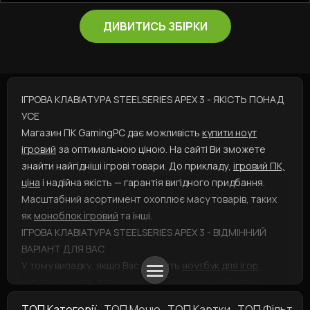
ДИВИТИСЬ ЗБІРКИ
ІГРОВА КЛАВІАТУРА STEELSERIES APEX 3 - ЯКІСТЬ ПОНАД
УСЕ
Магазин ПК GamingPC дає можливість
купити ноут
ігровий
за оптимальною ціною. На сайті Ви зможете
знайти найгідніші ігрові товари. До прикладу,
ігровий ПК,
ціна
і надійна якість — гарантія вигідного придбання.
Масштабний асортимент охоплює масу товарів, таких
як
моноблок ігровий
та інші.
ІГРОВА КЛАВІАТУРА STEELSERIES APEX 3 - ВІДМІННИЙ
ВАРІАНТ ДЛЯ ВАС
У тому випадку, якщо Вас цікавить
ноутбук для ігор,
купити
можете, залишивши замовлення і вибравши
спосіб доставки. А
геймерські клавіатури
представлені у
ТОП Категорії
ТОП Меню
ТОП Картки
ТОП Фільтри