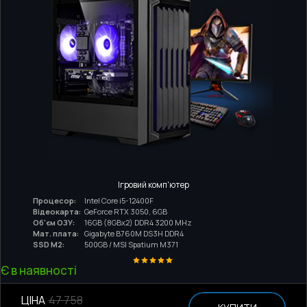
Ігровий комп'ютер
Процесор:
Intel Core i5-12400F
Відеокарта:
GeForce RTX 3050, 6GB
Об'єм ОЗУ:
16GB (8GBx2) DDR4 3200 MHz
Мат. плата:
Gigabyte B760M DS3H DDR4
SSD M2:
500GB / MSI Spatium M371
Є в наявності
ЦІНА
47 758