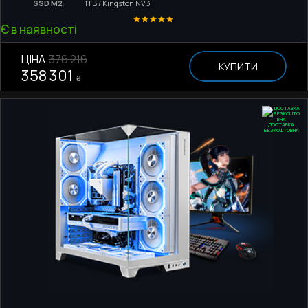
SSD M2:
1TB / Kingston NV3
Є в наявності
ЦІНА
376 216
КУПИТИ
358 301
₴
ДОСТАВКА
БЕЗКОШТОВНА