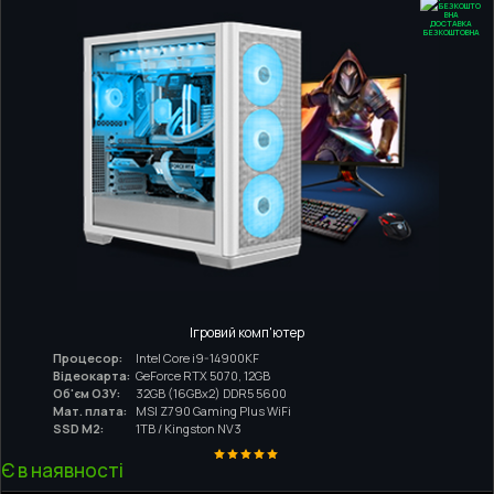
ДОСТАВКА
БЕЗКОШТОВНА
Ігровий комп'ютер
Процесор:
Intel Core i9-14900KF
Відеокарта:
GeForce RTX 5070, 12GB
Об'єм ОЗУ:
32GB (16GBx2) DDR5 5600
Мат. плата:
MSI Z790 Gaming Plus WiFi
SSD M2:
1TB / Kingston NV3
Є в наявності