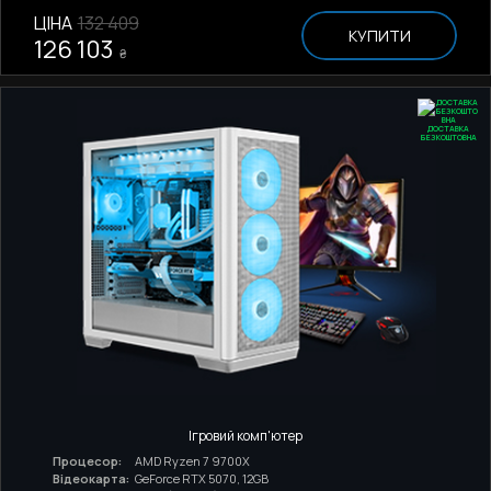
ЦІНА
132 409
КУПИТИ
126 103
₴
ДОСТАВКА
БЕЗКОШТОВНА
Ігровий комп'ютер
Процесор:
AMD Ryzen 7 9700X
Відеокарта:
GeForce RTX 5070, 12GB