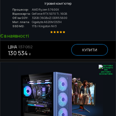
Ігровий комп'ютер
Процесор:
AMD Ryzen 5 7600X
Відеокарта:
GeForce RTX 5070 Ti, 16GB
Об'єм ОЗУ:
32GB (16GBx2) DDR5 5600
Мат. плата:
Gigabyte A620M DS3H
SSD M2:
1TB / Kingston NV3
Є в наявності
ЦІНА
137 062
КУПИТИ
130 534
₴
ДОСТАВКА
БЕЗКОШТОВНА