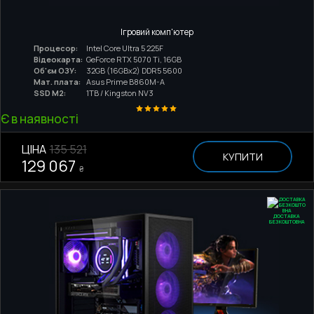
Ігровий комп'ютер
Процесор:
Intel Core Ultra 5 225F
Відеокарта:
GeForce RTX 5070 Ti, 16GB
Об'єм ОЗУ:
32GB (16GBx2) DDR5 5600
Мат. плата:
Asus Prime B860M-A
SSD M2:
1TB / Kingston NV3
Є в наявності
ЦІНА
135 521
КУПИТИ
129 067
₴
ДОСТАВКА
БЕЗКОШТОВНА