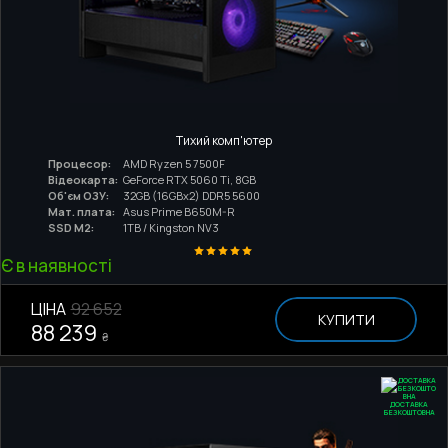
Тихий комп'ютер
Процесор:
AMD Ryzen 5 7500F
Відеокарта:
GeForce RTX 5060 Ti, 8GB
Об'єм ОЗУ:
32GB (16GBx2) DDR5 5600
Мат. плата:
Asus Prime B650M-R
SSD M2:
1TB / Kingston NV3
Є в наявності
ЦІНА
92 652
КУПИТИ
88 239
₴
ДОСТАВКА
БЕЗКОШТОВНА