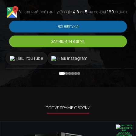
останні 10 років найкращий сервіс та
персонал саме в GamingPC!!!
Загальний рейтинг у Google
4.8
из
5
,на основі
169
оцінок .
ВСІ ВІДГУКИ
ЗАЛИШИТИ ВІДГУК
Наш YouTube
Наш Instagram
ПОПУЛЯРНЫЕ СБОРКИ
ДОСТАВКА
БЕЗКОШТОВНА