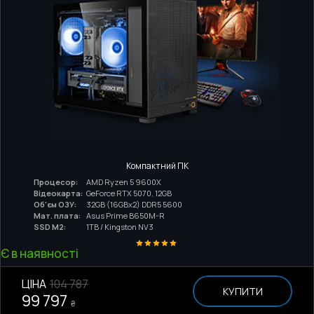
Компактний ПК
Процесор:
AMD Ryzen 5 9600X
Відеокарта:
GeForce RTX 5070, 12GB
Об'єм ОЗУ:
32GB (16GBx2) DDR5 5600
Мат. плата:
Asus Prime B650M-R
SSD M2:
1TB / Kingston NV3
Є в наявності
ЦІНА
104 787
КУПИТИ
99 797
₴