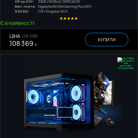
Об'єм ОЗУ:
32GB (16GBx2) DDR5 5600
Мат. плата:
Gigabyte B650M Gaming Plus WiFi
SSD M2:
1TB / Kingston NV3
Є в наявності
ЦІНА
113 788
КУПИТИ
108 369
₴
ДОСТАВКА
БЕЗКОШТОВНА