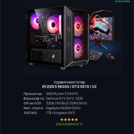
БЕЗКОШТОВНА
Ігровий комп'ютер
RYZEN 5 9600X / RTX 5070 / V2
Процесор:
AMD Ryzen 5 9600X
Відеокарта:
GeForce RTX 5070, 12GB
Об'єм ОЗУ:
32GB (16GBx2) DDR5 5600
Мат. плата:
Gigabyte A620M DS3H
SSD M2:
1TB / Kingston NV3
Є В НАЯВНОСТІ