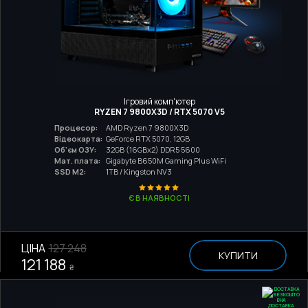
Ігровий комп'ютер
RYZEN 7 9800X3D / RTX 5070 V5
Процесор:
AMD Ryzen 7 9800X3D
Відеокарта:
GeForce RTX 5070, 12GB
Об'єм ОЗУ:
32GB (16GBx2) DDR5 5600
Мат. плата:
Gigabyte B650M Gaming Plus WiFi
SSD M2:
1TB / Kingston NV3
Є В НАЯВНОСТІ
ЦІНА
127 248
КУПИТИ
121 188
₴
ДОСТАВКА