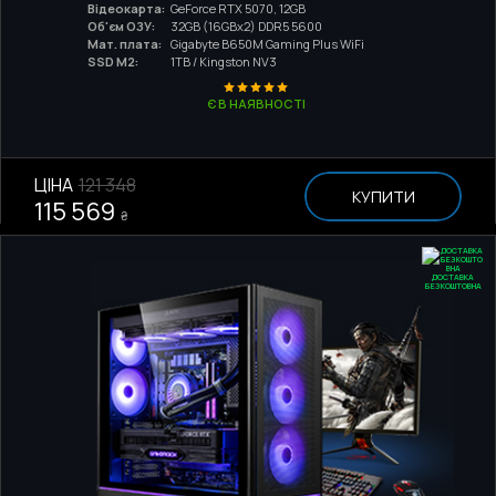
Відеокарта:
GeForce RTX 5070, 12GB
Об'єм ОЗУ:
32GB (16GBx2) DDR5 5600
Мат. плата:
Gigabyte B650M Gaming Plus WiFi
SSD M2:
1TB / Kingston NV3
Є В НАЯВНОСТІ
ЦІНА
121 348
КУПИТИ
115 569
₴
ДОСТАВКА
БЕЗКОШТОВНА