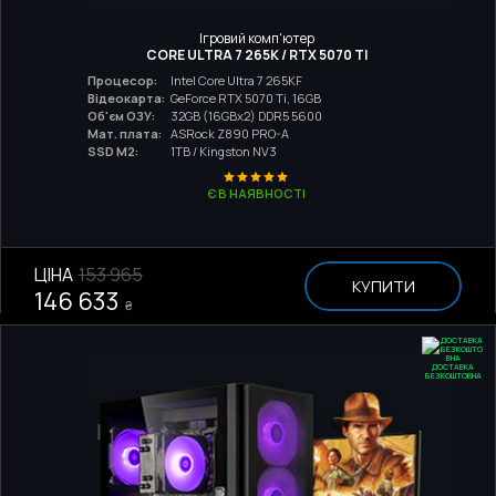
Ігровий комп'ютер
CORE ULTRA 7 265K / RTX 5070 TI
Процесор:
Intel Core Ultra 7 265KF
Відеокарта:
GeForce RTX 5070 Ti, 16GB
Об'єм ОЗУ:
32GB (16GBx2) DDR5 5600
Мат. плата:
ASRock Z890 PRO-A
SSD M2:
1TB / Kingston NV3
Є В НАЯВНОСТІ
ЦІНА
153 965
КУПИТИ
146 633
₴
ДОСТАВКА
БЕЗКОШТОВНА