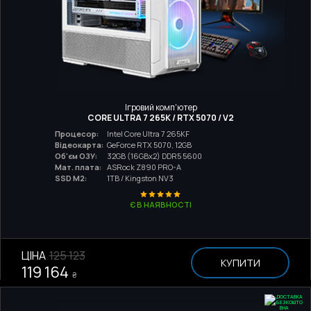
Ігровий комп'ютер
CORE ULTRA 7 265K / RTX 5070 / V2
Процесор:
Intel Core Ultra 7 265KF
Відеокарта:
GeForce RTX 5070, 12GB
Об'єм ОЗУ:
32GB (16GBx2) DDR5 5600
Мат. плата:
ASRock Z890 PRO-A
SSD M2:
1TB / Kingston NV3
Є В НАЯВНОСТІ
ЦІНА
125 123
КУПИТИ
119 164
₴