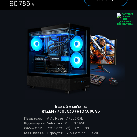
90 786
₴
ДОСТАВКА
БЕЗКОШТОВНА
Ігровий комп'ютер
RYZEN 7 7800X3D / RTX 5080 V6
Процесор:
AMD Ryzen 7 7800X3D
Відеокарта:
GeForce RTX 5080, 16GB
Об'єм ОЗУ:
32GB (16GBx2) DDR5 5600
Мат. плата:
Gigabyte B650M Gaming Plus WiFi