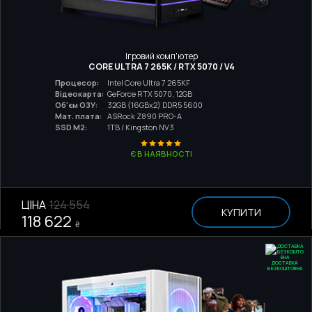
Ігровий комп'ютер
CORE ULTRA 7 265K / RTX 5070 / V4
Процесор:
Intel Core Ultra 7 265KF
Відеокарта:
GeForce RTX 5070, 12GB
Об'єм ОЗУ:
32GB (16GBx2) DDR5 5600
Мат. плата:
ASRock Z890 PRO-A
SSD M2:
1TB / Kingston NV3
Є В НАЯВНОСТІ
ЦІНА
124 554
КУПИТИ
118 622
₴
ДОСТАВКА
БЕЗКОШТОВНА