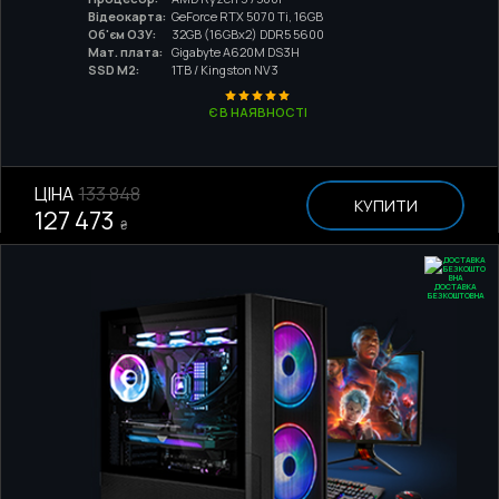
Відеокарта:
GeForce RTX 5070 Ti, 16GB
Об'єм ОЗУ:
32GB (16GBx2) DDR5 5600
Мат. плата:
Gigabyte A620M DS3H
SSD M2:
1TB / Kingston NV3
Є В НАЯВНОСТІ
ЦІНА
133 848
КУПИТИ
127 473
₴
ДОСТАВКА
БЕЗКОШТОВНА