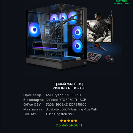
ДОСТАВКА
БЕЗКОШТОВНА
Ігровий комп'ютер
VISION 7 PLUS / BK
Процесор:
AMD Ryzen 7 7800X3D
Відеокарта:
GeForce RTX 5070 Ti, 16GB
Об'єм ОЗУ:
32GB (16GBx2) DDR5 5600
Мат. плата:
Gigabyte B650M Gaming Plus WiFi
SSD M2:
1TB / Kingston NV3
Є В НАЯВНОСТІ