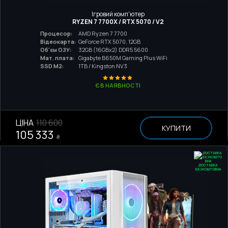
Ігровий комп'ютер
RYZEN 7 7700X / RTX 5070 / V2
Процесор:
AMD Ryzen 7 7700
Відеокарта:
GeForce RTX 5070, 12GB
Об'єм ОЗУ:
32GB (16GBx2) DDR5 5600
Мат. плата:
Gigabyte B650M Gaming Plus WiFi
SSD M2:
1TB / Kingston NV3
Є В НАЯВНОСТІ
ЦІНА
110 600
КУПИТИ
105 333
₴
ДОСТАВКА
БЕЗКОШТОВНА