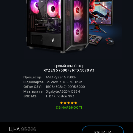
Ігровий комп'ютер
RYZEN 5 7500F / RTX 5070 V3
Процесор:
AMD Ryzen 5 7500F
Відеокарта:
GeForce RTX 5070, 12GB
Об'єм ОЗУ:
16GB (8GBx2) DDR5 6000
Мат. плата:
Gigabyte A620M DS3H
SSD M2:
1TB / Kingston NV3
Є В НАЯВНОСТІ
ЦІНА
95 326
КУПИТИ