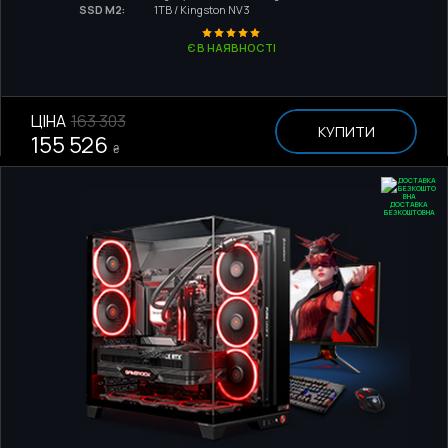
SSD M2:
1TB / Kingston NV3
Є В НАЯВНОСТІ
ЦІНА
163 303
КУПИТИ
155 526
₴
ДОСТАВКА
БЕЗКОШТОВНА