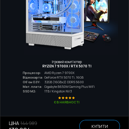
Ігровий комп'ютер
RYZEN 7 9700X / RTX 5070 TI
Процесор:
AMD Ryzen 7 9700X
Відеокарта:
GeForce RTX 5070 Ti, 16GB
Об'єм ОЗУ:
32GB (16GBx2) DDR5 5600
Мат. плата:
Gigabyte B650M Gaming Plus WiFi
SSD M2:
1TB / Kingston NV3
Є В НАЯВНОСТІ
ЦІНА
144 989
КУПИТИ