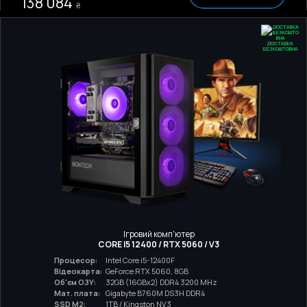
138 084
₴
ДОСТАВКА
БЕЗКОШТОВНА
Ігровий комп'ютер
CORE I5 12400 / RTX 5060 / V3
Процесор:
Intel Core i5-12400F
Відеокарта:
GeForce RTX 5060, 8GB
Об'єм ОЗУ:
32GB (16GBx2) DDR4 3200 MHz
Мат. плата:
Gigabyte B760M DS3H DDR4
SSD M2:
1TB / Kingston NV3