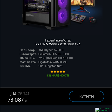
Ігровий комп'ютер
RYZEN 5 7500F / RTX 5060 / V3
Процесор:
AMD Ryzen 5 7500F
Відеокарта:
GeForce RTX 5060, 8GB
Об'єм ОЗУ:
32GB (16GBx2) DDR5 5600
Мат. плата:
Gigabyte A620M DS3H
SSD M2:
1TB / Kingston NV3
Є В НАЯВНОСТІ
ЦІНА
76 741
КУПИТИ
73 087
₴