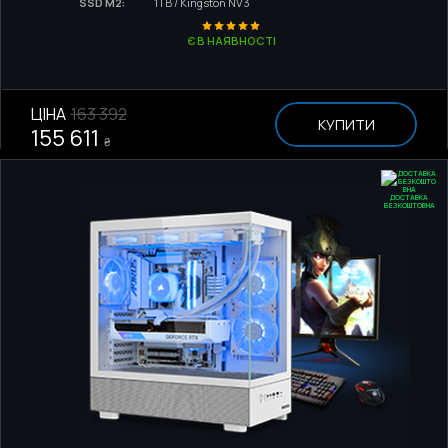
SSD M2:
1TB / Kingston NV3
Є В НАЯВНОСТІ
ЦІНА
163 392
КУПИТИ
155 611
₴
ДОСТАВКА
БЕЗКОШТОВНА