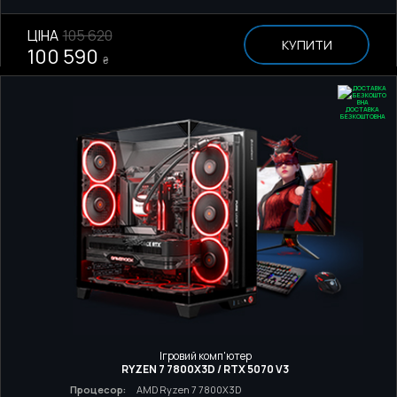
ЦІНА
105 620
КУПИТИ
100 590
₴
ДОСТАВКА
БЕЗКОШТОВНА
Ігровий комп'ютер
RYZEN 7 7800X3D / RTX 5070 V3
Процесор:
AMD Ryzen 7 7800X3D