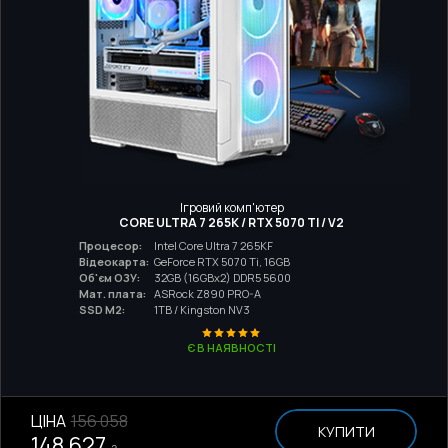
Ігровий комп'ютер
CORE ULTRA 7 265K / RTX 5070 TI / V2
Процесор:
Intel Core Ultra 7 265KF
Відеокарта:
GeForce RTX 5070 Ti, 16GB
Об'єм ОЗУ:
32GB (16GBx2) DDR5 5600
Мат. плата:
ASRock Z890 PRO-A
SSD M2:
1TB / Kingston NV3
Є В НАЯВНОСТІ
ЦІНА
156 058
КУПИТИ
148 627