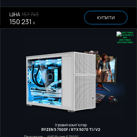
ЦІНА
157 743
КУПИТИ
150 231
₴
ДОСТАВКА
БЕЗКОШТОВНА
Ігровий комп'ютер
RYZEN 5 7500F / RTX 5070 TI / V2
Процесор:
AMD Ryzen 5 7500F