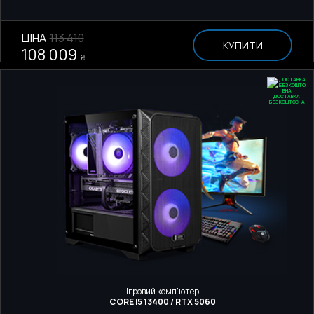
ЦІНА
113 410
КУПИТИ
108 009
₴
ДОСТАВКА
БЕЗКОШТОВНА
Ігровий комп'ютер
CORE I5 13400 / RTX 5060