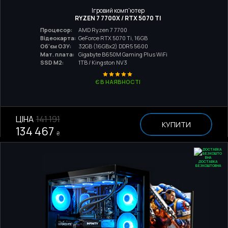
Ігровий комп'ютер
RYZEN 7 7700X / RTX 5070 TI
Процесор:
AMD Ryzen 7 7700
Відеокарта:
GeForce RTX 5070 Ti, 16GB
Об'єм ОЗУ:
32GB (16GBx2) DDR5 5600
Мат. плата:
Gigabyte B650M Gaming Plus WiFi
SSD M2:
1TB / Kingston NV3
Є В НАЯВНОСТІ
ЦІНА
141 191
КУПИТИ
134 467
₴
ДОСТАВКА
БЕЗКОШТОВНА