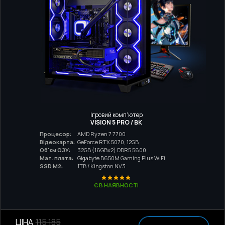
Ігровий комп'ютер
VISION 5 PRO / BK
Процесор:
AMD Ryzen 7 7700
Відеокарта:
GeForce RTX 5070, 12GB
Об'єм ОЗУ:
32GB (16GBx2) DDR5 5600
Мат. плата:
Gigabyte B650M Gaming Plus WiFi
SSD M2:
1TB / Kingston NV3
Є В НАЯВНОСТІ
ЦІНА
115 185