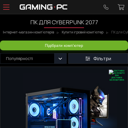
ПК ДЛЯ CYBERPUNK 2077
Інтернет-магазин комп'ютерів
Купити ігровий комп'ютер
ПК для Cy
Підібрати комп'ютер
Фільтри
Популярності
ДОСТАВКА
БЕЗКОШТОВНА