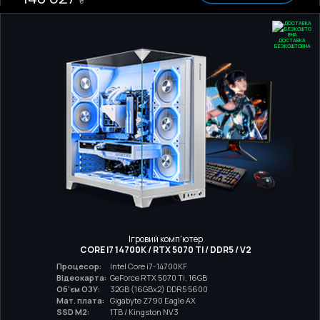
₴
ДОСТАВКА
БЕЗКОШТОВНА
Ігровий комп'ютер
CORE I7 14700K / RTX 5070 TI / DDR5 / V2
Процесор:
Intel Core i7-14700KF
Відеокарта:
GeForce RTX 5070 Ti, 16GB
Об'єм ОЗУ:
32GB (16GBx2) DDR5 5600
Мат. плата:
Gigabyte Z790 Eagle AX
SSD M2:
1TB / Kingston NV3