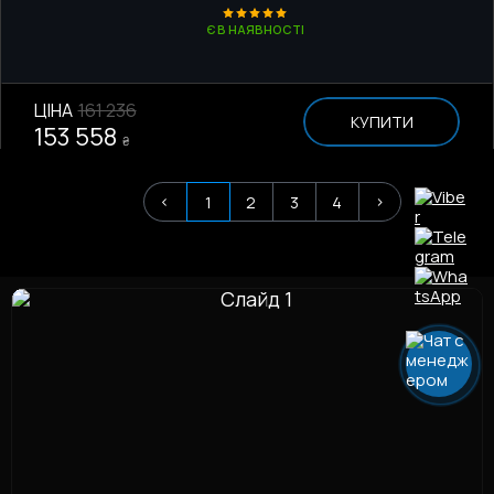
Є В НАЯВНОСТІ
ЦІНА
161 236
КУПИТИ
153 558
₴
<
>
1
2
3
4