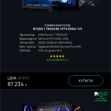
Ігровий комп'ютер
RYZEN 7 7800X3D / RTX 5060 / V3
Процесор:
AMD Ryzen 7 7800X3D
Відеокарта:
GeForce RTX 5060, 8GB
Об'єм ОЗУ:
32GB (16GBx2) DDR5 5600
Мат. плата:
Gigabyte B650M Gaming Plus WiFi
SSD M2:
1TB / Kingston NV3
Є В НАЯВНОСТІ
ЦІНА
91 597
КУПИТИ
87 234
₴
ДОСТАВКА
БЕЗКОШТОВНА