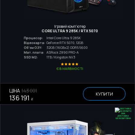
Ігровий комп'ютер
CORE ULTRA 9 285K / RTX 5070
Процесор:
Intel Core Ultra 9 285K
Відеокарта:
GeForce RTX 5070, 12GB
Об'єм ОЗУ:
32GB (16GBx2) DDR5 5600
Мат. плата:
ASRock Z890 PRO-A
SSD M2:
1TB / Kingston NV3
Є В НАЯВНОСТІ
ЦІНА
143 001
КУПИТИ
136 191
₴
ДОСТАВКА
БЕЗКОШТОВНА