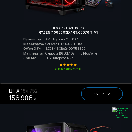
Ігровий комп'ютер
RYZEN 7 9850X3D / RTX 5070 TI V1
Процесор:
AMD Ryzen 7 9850X3D
Відеокарта:
GeForce RTX 5070 Ti, 16GB
Об'єм ОЗУ:
32GB (16GBx2) DDR5 5600
Мат. плата:
Gigabyte B650M Gaming Plus WiFi
SSD M2:
1TB / Kingston NV3
Є В НАЯВНОСТІ
ЦІНА
164 752
КУПИТИ
156 906
₴
ДОСТАВКА
БЕЗКОШТОВНА