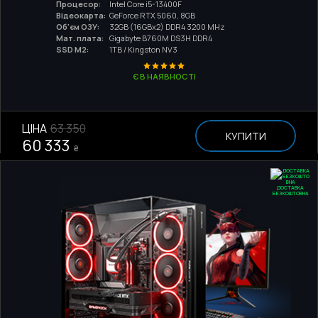
Процесор:
Intel Core i5-13400F
Відеокарта:
GeForce RTX 5060, 8GB
Об'єм ОЗУ:
32GB (16GBx2) DDR4 3200 MHz
Мат. плата:
Gigabyte B760M DS3H DDR4
SSD M2:
1TB / Kingston NV3
Є В НАЯВНОСТІ
ЦІНА
63 350
КУПИТИ
60 333
₴
ДОСТАВКА
БЕЗКОШТОВНА