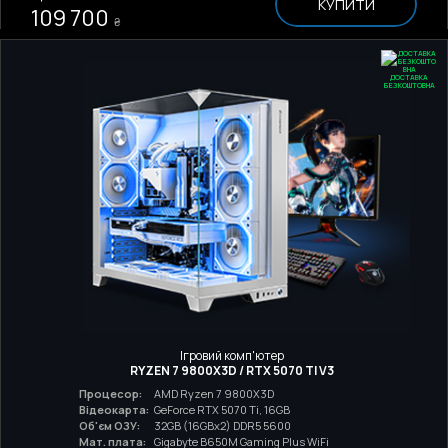
КУПИТИ
109 700
₴
ДОСТАВКА
БЕЗКОШТОВНА
Ігровий комп'ютер
RYZEN 7 9800X3D / RTX 5070 TI V3
Процесор:
AMD Ryzen 7 9800X3D
Відеокарта:
GeForce RTX 5070 Ti, 16GB
Об'єм ОЗУ:
32GB (16GBx2) DDR5 5600
Мат. плата:
Gigabyte B650M Gaming Plus WiFi