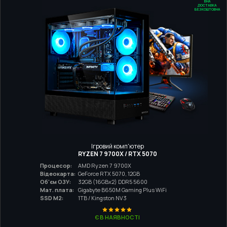
ДОСТАВКА
БЕЗКОШТОВНА
Ігровий комп'ютер
RYZEN 7 9700X / RTX 5070
Процесор:
AMD Ryzen 7 9700X
Відеокарта:
GeForce RTX 5070, 12GB
Об'єм ОЗУ:
32GB (16GBx2) DDR5 5600
Мат. плата:
Gigabyte B650M Gaming Plus WiFi
SSD M2:
1TB / Kingston NV3
Є В НАЯВНОСТІ