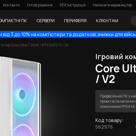
Контакти
Готові рішення
PDF інструкція
Написати керівництву
ОМПАКТНІ ПК
СЕРВЕРИ
ПЕРИФЕРІЯ
КЛІЄНТАМ
 від 3 до 10% на комп’ютери та додаткові знижки для війс
'ютер Core Ultra 7 265K / RTX 5070 Ti / V2
Ігровий ко
Core Ult
/ V2
Професійний ПК з на
проектів та сесійни
показником FPS в 4
Код товару:
562976