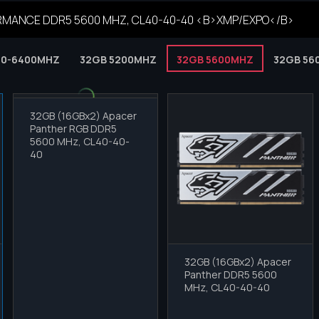
ORMANCE DDR5 5600 MHZ, СL40-40-40 <B>XMP/EXPO</B>
00-6400MHZ
32GB 5200MHZ
32GB 5600MHZ
32GB 56
32GB (16GBx2) Apacer
Panther RGB DDR5
5600 MHz, СL40-40-
40
32GB (16GBx2) Apacer
Panther DDR5 5600
MHz, СL40-40-40