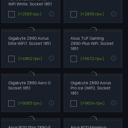
WiFi White, Socket 1851
(+2583 грн.)
(+2839 грн.)
i
i
Gigabyte Z890 Aorus
Asus TUF Gaming
Elite WiFi7, Socket 1851
Z890-Plus WiFi, Socket
1851
(+4862 грн.)
(+5672 грн.)
i
i
Gigabyte Z890 Aero G
Gigabyte Z890 Aorus
Socket 1851
Pro Ice (WiFi), Socket
1851
(+9083 грн.)
(+9604 грн.)
i
i
Asus ROG Strix Z890-E
Asus ROG Maximus