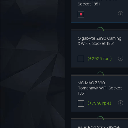
Socket 1851
i
Gigabyte Z890 Gaming
X WiFi7, Socket 1851
(+2926 грн.)
i
MSI MAG Z890
Tomahawk WiFi, Socket
1851
(+7948 грн.)
i
Asus ROG Strix Z890-F