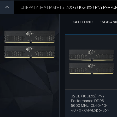
ОПЕРАТИВНА ПАМ'ЯТЬ
:
32GB (16GBX2) PNY PERF
КАТЕГОРІЇ:
16GB 48
32GB (16GBx2) PNY
Performance DDR5
5600 MHz, СL40-40-
40 <b>XMP/Expo</b>