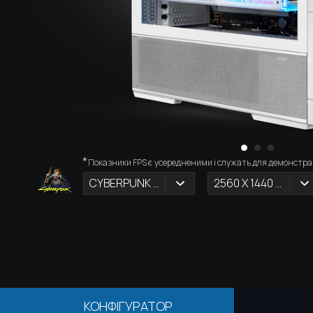
*
Показники FPS є усередненими і служать для демонстрац
CYBERPUNK 2077
2560 X 1440 (2К)
КОНФІГУРАТОР