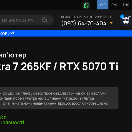
УКР
РУС
ENG
БЕЗКОШТОВНА КОНСУЛЬТАЦІЯ
0
(093) 64-76-404
ькових!
мп'ютер
ra 7 265KF / RTX 5070 Ti
йкращих комплектуючих створений для стримів, сучасних ААА-
х онлайн ігор на ультра налаштуваннях графіки з ультра
К. При мінімальному навантаженні працює абсолютно безшумно.
Є в
наявності