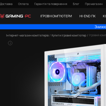
Доставка
Оплата
Гарантія та повернення
Блог
Про магазин
ІГРОВІ КОМП'ЮТЕРИ
HI-END ПК
К
Знижки
Ігровий комп
Інтернет-магазин комп'ютерів
Купити ігровий комп'ютер
i