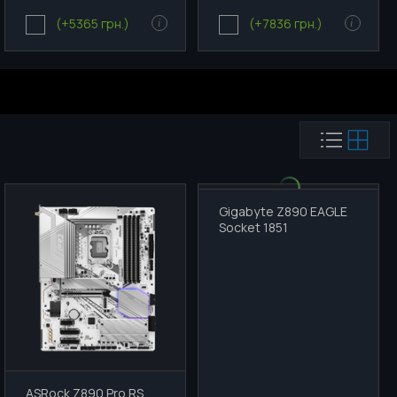
(+5365 грн.)
(+7836 грн.)
i
i
Gigabyte Z890 EAGLE
Socket 1851
ASRock Z890 Pro RS