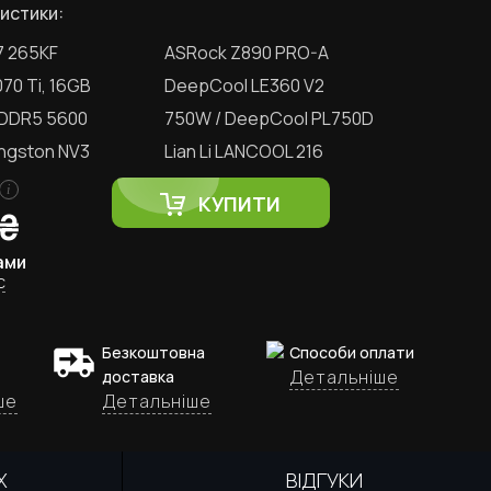
истики:
 7 265KF
ASRock Z890 PRO-A
70 Ti, 16GB
DeepCool LE360 V2
 DDR5 5600
750W / DeepCool PL750D
ingston NV3
Lian Li LANCOOL 216
i
КУПИТИ
₴
ами
с
Безкоштовна
Способи оплати
Детальніше
доставка
ше
Детальніше
Х
ВІДГУКИ