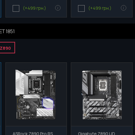
(+499 грн.)
(+499 грн.)
i
i
T 1851
Z890
ASRock Z890 Pro RS,
Gigabyte Z890 UD