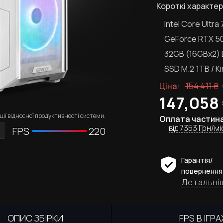
Короткі характер
Intel Core Ultra
GeForce RTX 50
32GB (16GBx2)
SSD M.2
1TB / K
154 411
₴
Ціна:
147,058
ії відносної продуктивності системи.
Оплата частин
від 7353 Грн/мі
FPS
220
Гарантія/
повернення
Детальні
ОПИС ЗБІРКИ
FPS В ІГРА