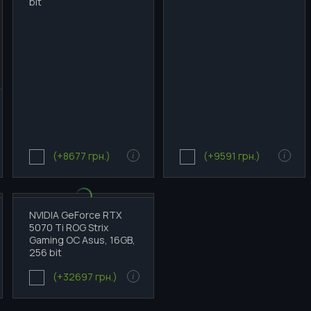
bit
(+8677 грн.)
(+9591 грн.)
i
i
NVIDIA GeForce RTX
5070 Ti ROG Strix
Gaming OC Asus, 16GB,
256 bit
(+32697 грн.)
i