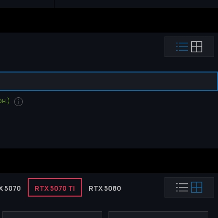
н.)
i
X 5070
RTX 5070 TI
RTX 5080
RTX 5090
AMD