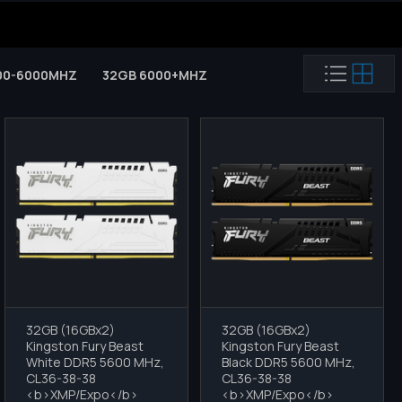
00-6000MHZ
32GB 6000+MHZ
64GB 5200MHZ
64GB 
32GB (16GBx2)
32GB (16GBx2)
Kingston Fury Beast
Kingston Fury Beast
White DDR5 5600 MHz,
Black DDR5 5600 MHz,
СL36-38-38
СL36-38-38
<b>XMP/Expo</b>
<b>XMP/Expo</b>