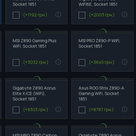
Socket 1851
WiFi6E, Socket 1851
(+1192 грн.)
(+2003 грн.)
i
i
MSI Z890 Gaming Plus
MSI PRO Z890-P WiFi,
WiFi, Socket 1851
Socket 1851
(+3032 грн.)
(+3645 грн.)
i
i
Gigabyte Z890 Aorus
Asus ROG Strix Z890-A
Elite X ICE (WiFi),
Gaming WiFi, Socket
Socket 1851
1851
(+8303 грн.)
(+8787 грн.)
i
i
MSI MPG Z890 Carbon
Gigabyte Z890 Aorus