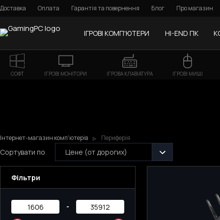
Доставка
Оплата
Гарантія та повернення
Блог
Про магазин
ІГРОВІ КОМП'ЮТЕРИ
HI-END ПК
К
СОФТ
ІГРОВІ МОНІТОРИ
ІГРОВА КЛАВІАТУРА
ІГРОВІ МИШІ
Інтернет-магазин комп'ютерів
Периферія
Сортувати по
Цене (от дорогих)
Фільтри
-