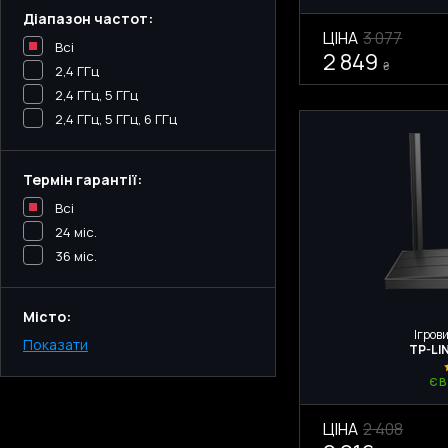
Діапазон частот:
ЦІНА
3 077
Всі
2 849
₴
2,4 ГГц
2,4 ГГц, 5 ГГц
2,4 ГГц, 5 ГГц, 6 ГГц
Термін гарантії:
Всі
24 міс.
36 міс.
Місто:
Ігрови
Показати
Київ
TP-LI
Одеса
Є 
Дніпро
Харьков
ЦІНА
2 408
Запоріжжя