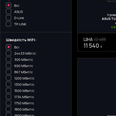
Всі
ASUS
Ігрови
D-Link
ASUS TU
TP-LINK
Є 
ЦІНА
12 488
Швидкість WiFi:
11 540
₴
Всі
24433 Мбіт/с
300 Мбит/с
600 Мбит/с
867 Мбит/с
1200 Мбит/с
1300 Мбит/с
1500 Мбит/с
1734 Мбит/с
1750 Мбит/с
1800 Мбит/с
1900 Мбит/с