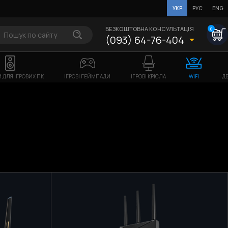
УКР
РУС
ENG
БЕЗКОШТОВНА КОНСУЛЬТАЦІЯ
0
(093) 64-76-404
 ДЛЯ ІГРОВИХ ПК
ІГРОВІ ГЕЙМПАДИ
ІГРОВІ КРІСЛА
WIFI
ДБ