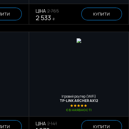
ЦІНА
2 765
ПИТИ
КУПИТИ
2 533
₴
Ігровий роутер (WiFi)
TP-LINK ARCHER AX12
Є В НАЯВНОСТІ
ЦІНА
2 141
ПИТИ
КУПИТИ