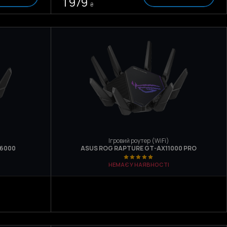
1 979
₴
Ігровий роутер (WiFi)
16000
ASUS ROG RAPTURE GT-AX11000 PRO
НЕМАЄ У НАЯВНОСТІ