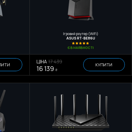
Ігровий роутер (WiFi)
ASUS RT-BE86U
Є В НАЯВНОСТІ
ЦІНА
17 439
ПИТИ
КУПИТИ
16 139
₴