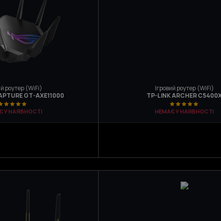
й роутер (WiFi)
Ігровий роутер (WiFi)
APTURE GT-AXE11000
TP-LINK ARCHER C5400
Є У НАЯВНОСТІ
НЕМАЄ У НАЯВНОСТІ