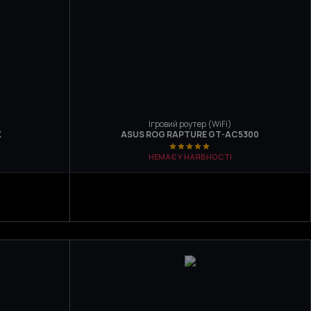
Ігровий роутер (WiFi)
X
ASUS ROG RAPTURE GT-AC5300
НЕМАЄ У НАЯВНОСТІ