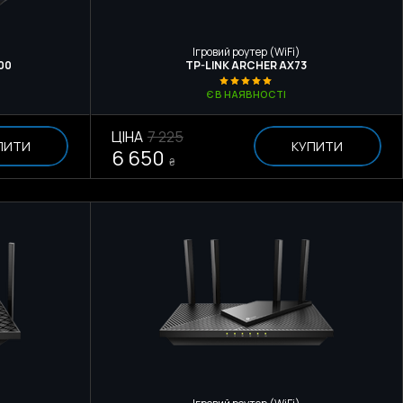
Ігровий роутер (WiFi)
00
TP-LINK ARCHER AX73
Є В НАЯВНОСТІ
ЦІНА
7 225
ПИТИ
КУПИТИ
6 650
₴