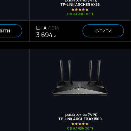
Ігровий роутер (WiFi)
TP-LINK ARCHER AX55
Є В НАЯВНОСТІ
ЦІНА
4 014
ПИТИ
КУПИТИ
3 694
₴
Ігровий роутер (WiFi)
TP-LINK ARCHER AX1500
Є В НАЯВНОСТІ