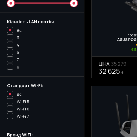
Кількість LAN портів:
Всі
Ігрови
3
ASUS ROG
4
Є 
5
7
ЦІНА
35 279
9
32 625
₴
Стандарт Wi-Fi:
Всі
Wi-Fi 5
Wi-Fi 6
Wi-Fi 7
Бренд WiFi: