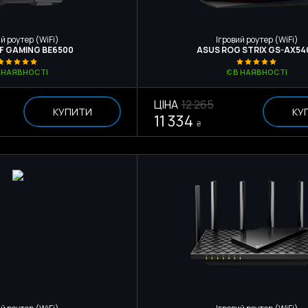
й роутер (WiFi)
Ігровий роутер (WiFi)
F GAMING BE6500
ASUS ROG STRIX GS-AX54
В НАЯВНОСТІ
Є В НАЯВНОСТІ
ЦІНА
12 265
КУПИТИ
КУ
11 334
₴