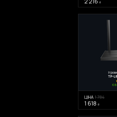
2 216
₴
Львів
Ігрови
TP-L
Є 
ЦІНА
1 784
1 618
₴