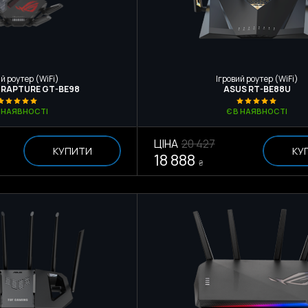
й роутер (WiFi)
Ігровий роутер (WiFi)
 RAPTURE GT-BE98
ASUS RT-BE88U
В НАЯВНОСТІ
Є В НАЯВНОСТІ
ЦІНА
20 427
КУПИТИ
КУ
18 888
₴