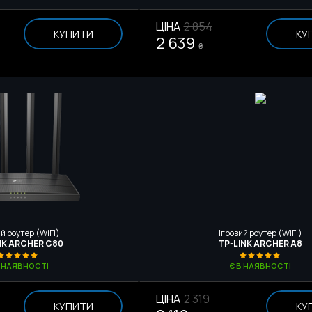
ЦІНА
2 854
КУПИТИ
КУ
2 639
₴
й роутер (WiFi)
Ігровий роутер (WiFi)
NK ARCHER C80
TP-LINK ARCHER A8
В НАЯВНОСТІ
Є В НАЯВНОСТІ
ЦІНА
2 319
КУПИТИ
КУ