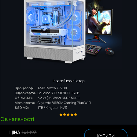
Ігровий комп'ютер
Процесор:
AMD Ryzen 7 7700
Відеокарта:
GeForce RTX 5070 Ti, 16GB
Об'єм ОЗУ:
32GB (16GBx2) DDR5 5600
Мат. плата:
Gigabyte B650M Gaming Plus WiFi
SSD M2:
1TB / Kingston NV3
Є в наявності
ЦІНА
141 123
КУПИТИ