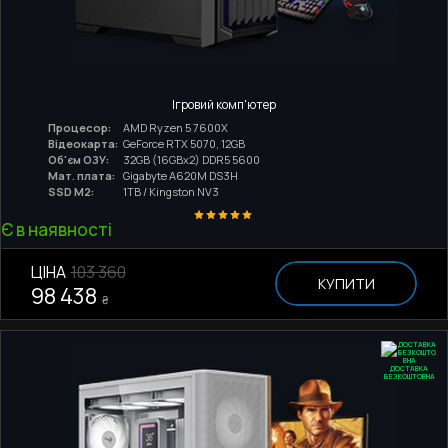
Ігровий комп'ютер
Процесор:
AMD Ryzen 5 7600X
Відеокарта:
GeForce RTX 5070, 12GB
Об'єм ОЗУ:
32GB (16GBx2) DDR5 5600
Мат. плата:
Gigabyte A620M DS3H
SSD M2:
1TB / Kingston NV3
Є в наявності
ЦІНА
103 360
КУПИТИ
98 438
₴
ДОСТАВКА
БЕЗКОШТОВНА