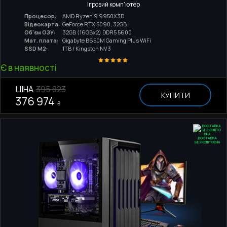
Ігровий комп'ютер
Процесор:
AMD Ryzen 9 9950X3D
Відеокарта:
GeForce RTX 5090, 32GB
Об'єм ОЗУ:
32GB (16GBx2) DDR5 5600
Мат. плата:
Gigabyte B650M Gaming Plus WiFi
SSD M2:
1TB / Kingston NV3
Є в наявності
ЦІНА
395 823
КУПИТИ
376 974
₴
ДОСТАВКА
БЕЗКОШТОВНА