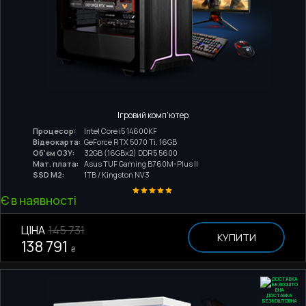
Ігровий комп'ютер
Процесор:
Intel Core i5 14600KF
Відеокарта:
GeForce RTX 5070 Ti, 16GB
Об'єм ОЗУ:
32GB (16GBx2) DDR5 5600
Мат. плата:
Asus TUF Gaming B760M-Plus II
SSD M2:
1TB / Kingston NV3
Є в наявності
ЦІНА
145 731
КУПИТИ
138 791
₴
ДОСТАВКА
БЕЗКОШТОВНА