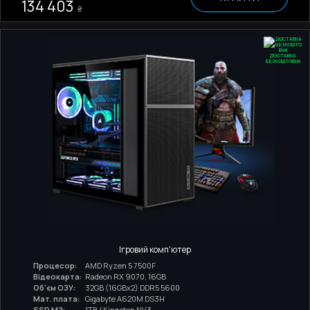
134 403
₴
ДОСТАВКА
БЕЗКОШТОВНА
Ігровий комп'ютер
Процесор:
AMD Ryzen 5 7500F
Відеокарта:
Radeon RX 9070, 16GB
Об'єм ОЗУ:
32GB (16GBx2) DDR5 5600
Мат. плата:
Gigabyte A620M DS3H
SSD M2:
1TB / Kingston NV3