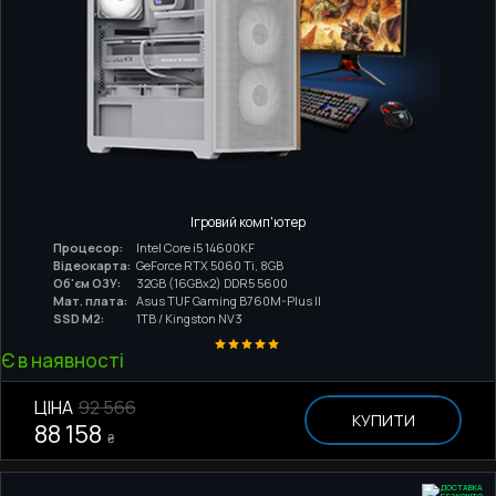
Ігровий комп'ютер
Процесор:
Intel Core i5 14600KF
Відеокарта:
GeForce RTX 5060 Ti, 8GB
Об'єм ОЗУ:
32GB (16GBx2) DDR5 5600
Мат. плата:
Asus TUF Gaming B760M-Plus II
SSD M2:
1TB / Kingston NV3
Є в наявності
ЦІНА
92 566
КУПИТИ
88 158
₴