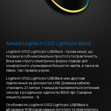
Мишка Logitech G102 Lightsync Black
Logitech G102 Lightsync USB Black - ігрова миша, що
поєднує в собі максимальну простоту та практичність.
Вона має строгу симетричну форму і підійде для
комфортного утримування більшістю хватів, а також як
лівою, так і правою рукою.
Logitech G102 Lightsync USB Black має дротове
підключення за допомогою USB. Довжина кабелю
становить 2,1 метри. У мишці встановлюється оптичний
сенсор з роздільною здатністю 8000 dpi. Сумарна
кількість кнопок – 6.
Особливістю Logitech G102 Lightsync USB Black є
вбудоване RGB підсвічування логотипу та ліній корпусу.