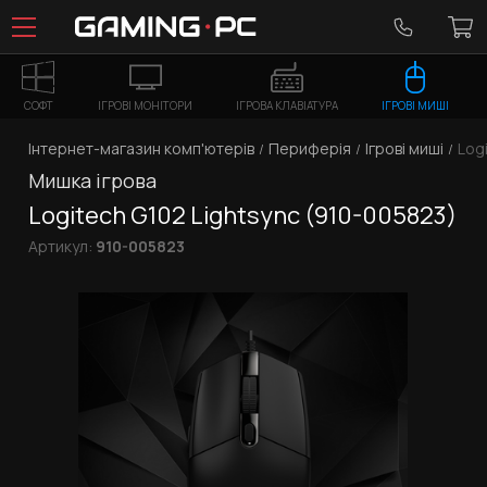
СОФТ
ІГРОВІ МОНІТОРИ
ІГРОВА КЛАВІАТУРА
ІГРОВІ МИШІ
Інтернет-магазин комп'ютерів
Периферія
Ігрові миші
Log
Мишка ігрова
Logitech G102 Lightsync (910-005823)
Артикул:
910-005823