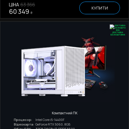
ЦІНА
63 366
КУПИТИ
60 349
₴
ДОСТАВКА
БЕЗКОШТОВНА
Компактний ПК
Процесор:
Intel Core i5-14400F
Відеокарта:
GeForce RTX 5060, 8GB
Об'єм ОЗУ:
32GB (16GBx2) DDR5 5600