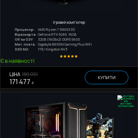
Ігровий комп'ютер
Процесор:
AMD Ryzen 7 9800X3D
Відеокарта:
GeForce RTX 5080, 16GB
Об'єм ОЗУ:
32GB (16GBx2) DDR5 5600
Мат. плата:
Gigabyte B650M Gaming Plus WiFi
SSD M2:
1TB / Kingston NV3
Є в наявності
ЦІНА
180 051
КУПИТИ
171 477
₴
ДОСТАВКА
БЕЗКОШТОВНА