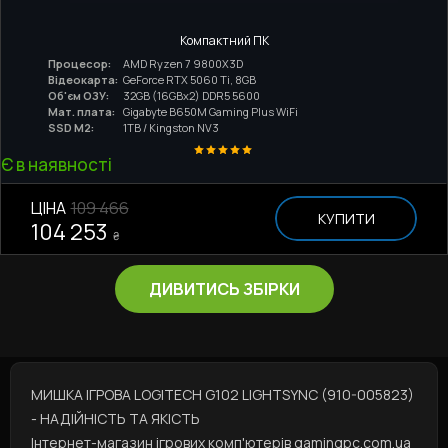
Компактний ПК
Процесор:
AMD Ryzen 7 9800X3D
Відеокарта:
GeForce RTX 5060 Ti, 8GB
Об'єм ОЗУ:
32GB (16GBx2) DDR5 5600
Мат. плата:
Gigabyte B650M Gaming Plus WiFi
SSD M2:
1TB / Kingston NV3
Є в наявності
ЦІНА
109 466
КУПИТИ
104 253
₴
ДИВИТИСЬ ЗБІРКИ
МИШКА ІГРОВА LOGITECH G102 LIGHTSYNC (910-005823)
- НАДІЙНІСТЬ ТА ЯКІСТЬ
Інтернет-магазин ігрових комп'ютерів gamingpc.com.ua