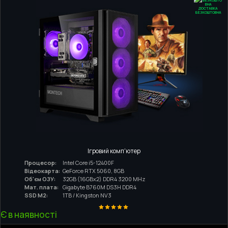
ДОСТАВКА
БЕЗКОШТОВНА
Ігровий комп'ютер
Процесор:
Intel Core i5-12400F
Відеокарта:
GeForce RTX 5060, 8GB
Об'єм ОЗУ:
32GB (16GBx2) DDR4 3200 MHz
Мат. плата:
Gigabyte B760M DS3H DDR4
SSD M2:
1TB / Kingston NV3
Є в наявності