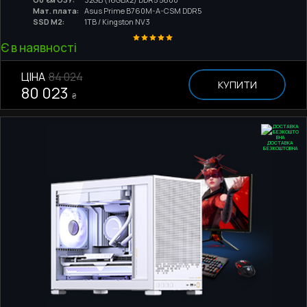
Мат. плата:
Asus Prime B760M-A-CSM DDR5
SSD M2:
1TB / Kingston NV3
Є в наявності
ЦІНА
84 024
КУПИТИ
80 023
₴
ДОСТАВКА
БЕЗКОШТОВНА