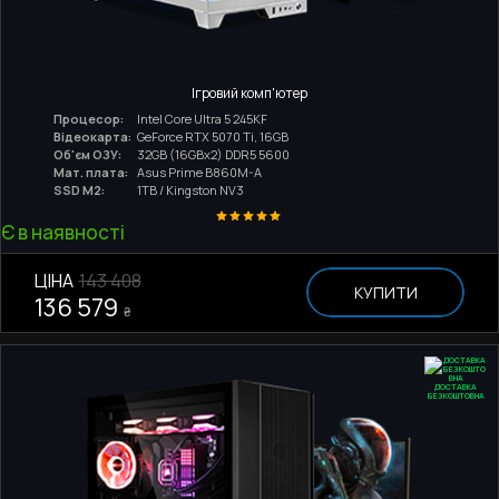
Ігровий комп'ютер
Процесор:
Intel Core Ultra 5 245KF
Відеокарта:
GeForce RTX 5070 Ti, 16GB
Об'єм ОЗУ:
32GB (16GBx2) DDR5 5600
Мат. плата:
Asus Prime B860M-A
SSD M2:
1TB / Kingston NV3
Є в наявності
ЦІНА
143 408
КУПИТИ
136 579
₴
ДОСТАВКА
БЕЗКОШТОВНА