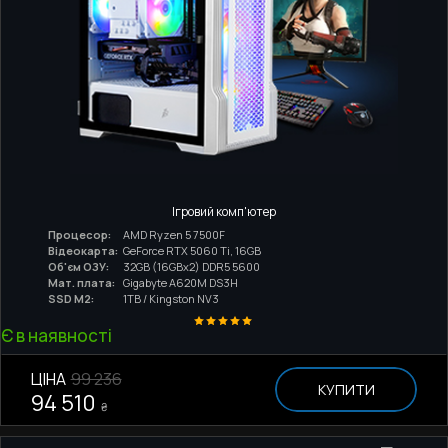
Ігровий комп'ютер
Процесор:
AMD Ryzen 5 7500F
Відеокарта:
GeForce RTX 5060 Ti, 16GB
Об'єм ОЗУ:
32GB (16GBx2) DDR5 5600
Мат. плата:
Gigabyte A620M DS3H
SSD M2:
1TB / Kingston NV3
Є в наявності
ЦІНА
99 236
КУПИТИ
94 510
₴