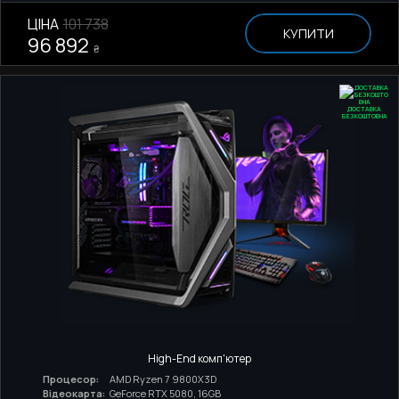
ЦІНА
101 738
КУПИТИ
96 892
₴
ДОСТАВКА
БЕЗКОШТОВНА
High-End комп'ютер
Процесор:
AMD Ryzen 7 9800X3D
Відеокарта:
GeForce RTX 5080, 16GB