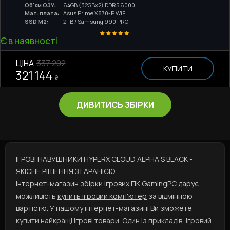
Об'єм ОЗУ:
64GB (32GBx2) DDR5 6000
Мат. плата:
Asus Prime X870-P WiFi
SSD M2:
2TB / Samsung 990 PRO
Є в наявності
ЦІНА
337 202
КУПИТИ
321 144
₴
ДИВИТИСЬ ЗБІРКИ
ІГРОВІ НАВУШНИКИ HYPERX CLOUD ALPHA S BLACK -
ЯКІСНЕ РІШЕННЯ З ГАРАНІЄЮ
Інтернет-магазин збірки ігрових ПК GamingPC дарує
можливість
купить ігровий комп'ютер
за відмінною
вартістю. У нашому інтернет-магазині Ви зможете
купити найкращі ігрові товари. Один із прикладів,
ігровий