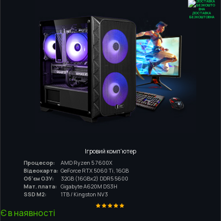
ДОСТАВКА
БЕЗКОШТОВНА
Ігровий комп'ютер
Процесор:
AMD Ryzen 5 7600X
Відеокарта:
GeForce RTX 5060 Ti, 16GB
Об'єм ОЗУ:
32GB (16GBx2) DDR5 5600
Мат. плата:
Gigabyte A620M DS3H
SSD M2:
1TB / Kingston NV3
Є в наявності