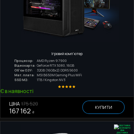
Ігровий комп'ютер
Процесор:
AMD Ryzen 9 7900
Відеокарта:
GeForce RTX 5080, 16GB
Об'єм ОЗУ:
32GB (16GBx2) DDR5 5600
Мат. плата:
MSI B650M Gaming Plus WiFi
SSD M2:
1TB / Kingston NV3
Є в наявності
ЦІНА
175 520
КУПИТИ
167 162
₴
ДОСТАВКА