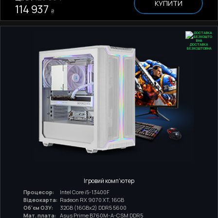
КУПИТИ
114 937
₴
ДОСТАВКА
БЕЗКОШТОВНА
Ігровий комп'ютер
Процесор:
Intel Core i5-13400F
Відеокарта:
Radeon RX 9070 XT, 16GB
Об'єм ОЗУ:
32GB (16GBx2) DDR5 5600
Мат. плата:
Asus Prime B760M-A-CSM DDR5