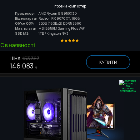
Ігровий комп'ютер
Процесор:
AMD Ryzen 9 9950X3D
Відеокарта:
Radeon RX 9070 XT, 16GB
Об'єм ОЗУ:
32GB (16GBx2) DDR5 5600
Мат. плата:
MSI B650M Gaming Plus WiFi
SSD M2:
1TB / Kingston NV3
Є в наявності
ЦІНА
153 387
КУПИТИ
146 083
₴
ДОСТАВКА
БЕЗКОШТОВНА