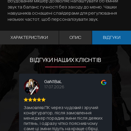
Вбудований мікшер дозволяє налаштувати об'ємний
звук та баланс гучності без заходу до меню. Чашки
навушників оснащені слайдерами для регулювання
низьких частот, щоб персоналізувати звук.
ХАРАКТЕРИСТИКИ
ОПИС
ВІДГУКИ
ВІДГУКИ НАШИХ КЛІЄНТІВ
GaN1BaL
17.07.2026
Замовляв ПК через чудовий і зручий
Соби
конфігуратор, після замовлення
комп
менеджер порадив зміни після деяких
впло
питянь, і одразу чітко пояснив чому
Спас
саме ці зміни підуть на краще сбірці,
под