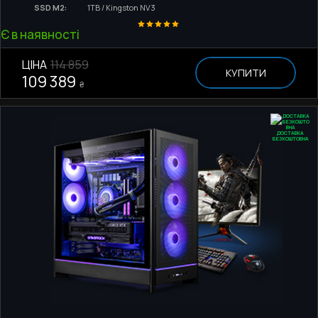
SSD M2:
1TB / Kingston NV3
Є в наявності
ЦІНА
114 859
КУПИТИ
109 389
₴
ДОСТАВКА
БЕЗКОШТОВНА