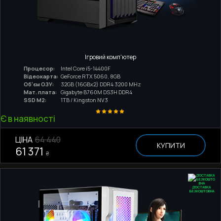
Ігровий комп'ютер
Процесор:
Intel Core i5-14400F
Відеокарта:
GeForce RTX 5060, 8GB
Об'єм ОЗУ:
32GB (16GBx2) DDR4 3200 MHz
Мат. плата:
Gigabyte B760M DS3H DDR4
SSD M2:
1TB / Kingston NV3
Є в наявності
ЦІНА
64 440
КУПИТИ
61 371
₴
ДОСТАВКА
БЕЗКОШТОВНА