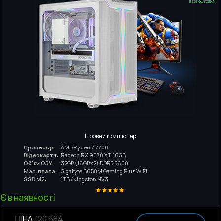
БЕЗКОШТОВНА
Ігровий комп'ютер
Процесор:
AMD Ryzen 7 7700
Відеокарта:
Radeon RX 9070 XT, 16GB
Об'єм ОЗУ:
32GB (16GBx2) DDR5 5600
Мат. плата:
Gigabyte B650M Gaming Plus WiFi
SSD M2:
1TB / Kingston NV3
Є в наявності
ЦІНА
120 684