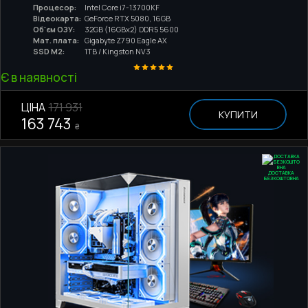
Процесор:
Intel Core i7-13700KF
Відеокарта:
GeForce RTX 5080, 16GB
Об'єм ОЗУ:
32GB (16GBx2) DDR5 5600
Мат. плата:
Gigabyte Z790 Eagle AX
SSD M2:
1TB / Kingston NV3
Є в наявності
ЦІНА
171 931
КУПИТИ
163 743
₴
ДОСТАВКА
БЕЗКОШТОВНА