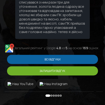
списувався з ним рази три для
уточнення, золота людина одразу все
уточнював та відповідав на запитання,
хлопці які збирали сам ПК зробили це
доволі швидко та якісно, кабель
менеджмент на висоті, сам ПК прийшов
без подряпин гарно упакований а
саме головне надійно, тепер я дійсно
знаю що за 3 зібраних мені ПК за
останні 10 років найкращий сервіс та
персонал саме в GamingPC!!!
Загальний рейтинг у Google
4.8
из
5
,на основі
169
оцінок .
ВСІ ВІДГУКИ
ЗАЛИШИТИ ВІДГУК
Наш YouTube
Наш Instagram