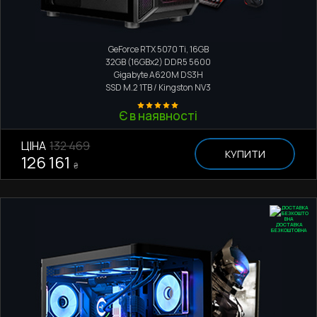
Ігровий комп'ютер
AMD Ryzen 5 7500F
GeForce RTX 5070 Ti, 16GB
32GB (16GBx2) DDR5 5600
Gigabyte A620M DS3H
SSD M.2
1TB / Kingston NV3
Є в наявності
ЦІНА
132 469
КУПИТИ
126 161
₴
ДОСТАВКА
БЕЗКОШТОВНА