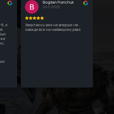
Bogdan Franchuk
24.11.2025
б, и
Звертаюсь вже не вперше і як
Все ду
й,
завжди все на найвищому рівні.
Профес
 был
пк, все
Уже
ис,
илл