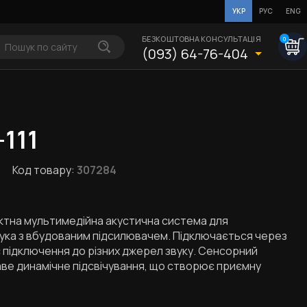
УКР
РУС
ENG
БЕЗКОШТОВНА КОНСУЛЬТАЦІЯ
0
(093) 64-76-404
-111
Код товару:
307284
тна мультимедійна акустична система для
ука з вбудованим підсилювачем. Підключається через
 підключення до різних джерел звуку. Сенсорний
ве динамічне підсвічування, що створює приємну