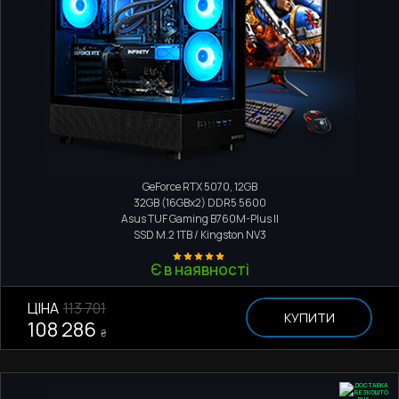
Ігровий комп'ютер
Intel Core i5 13600KF
GeForce RTX 5070, 12GB
32GB (16GBx2) DDR5 5600
Asus TUF Gaming B760M-Plus II
SSD M.2
1TB / Kingston NV3
Є в наявності
ЦІНА
113 701
КУПИТИ
108 286
₴