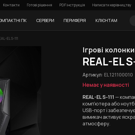
Контакти
Готові рішення
PDF інструкція
Написати керівництву
ОМПАКТНІ ПК
СЕРВЕРИ
ПЕРИФЕРІЯ
КЛІЄНТАМ
AL-EL S-111
Ігрові колонки
REAL-EL S
Артикул:
EL121100010
Немає у наявності
REAL-EL S-111
— компак
комп'ютера або ноутб
USB-порт і забезпечує
вимикач активує яскра
атмосферу.