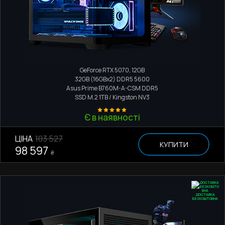
Ігровий комп'ютер
Intel Core i5-13400F
GeForce RTX 5070, 12GB
32GB (16GBx2) DDR5 5600
Asus Prime B760M-A-CSM DDR5
SSD M.2
1TB / Kingston NV3
Є в наявності
ЦІНА
103 527
КУПИТИ
98 597
₴
ДОСТАВКА
БЕЗКОШТОВНА