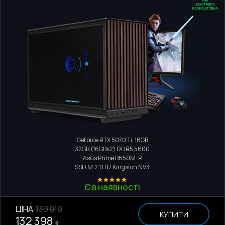
ДОСТАВКА
БЕЗКОШТОВНА
Компактний ПК
AMD Ryzen 5 7600
GeForce RTX 5070 Ti, 16GB
32GB (16GBx2) DDR5 5600
Asus Prime B650M-R
SSD M.2
1TB / Kingston NV3
Є в наявності
ЦІНА
139 019
КУПИТИ
132 398
₴