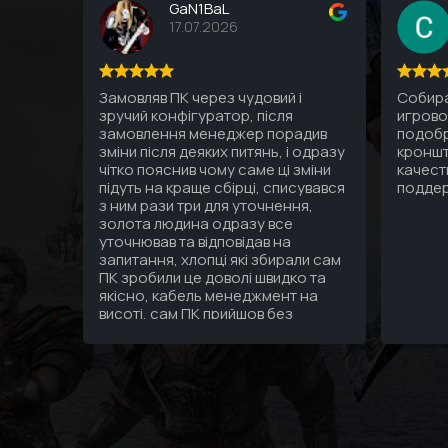
GaN1BaL
17.07.2026
Замовляв ПК через чудовий і
Собира
зручий конфігуратор, після
игрово
замовлення менеджер порадив
подобр
зміни після деяких питянь, і одразу
кроншт
чітко пояснив чому саме ці зміни
качест
підуть на краще сбірці, списувався
подде
з ним рази три для уточнення,
золота людина одразу все
уточнював та відповідав на
запитання, хлопці які збирали сам
ПК зробили це доволі швидко та
якісно, кабель менеджмент на
висоті, сам ПК прийшов без
подряпин гарно упакований а
саме головне надійно, тепер я
дійсно знаю що за 3 зібраних мені
ПК за останні 10 років найкращий
сервіс та персонал саме в
GamingPC!!!