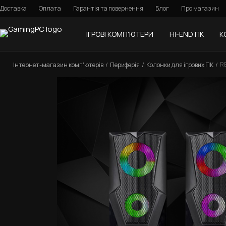
Доставка
Оплата
Гарантія та повернення
Блог
Про магазин
ІГРОВІ КОМП'ЮТЕРИ
HI-END ПК
К
RE
Інтернет-магазин комп'ютерів
Периферія
Колонки для ігрових ПК