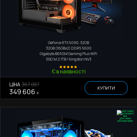
Ігровий комп'ютер
AMD Ryzen 7 7800X3D
GeForce RTX 5090, 32GB
32GB (16GBx2) DDR5 5600
Gigabyte B650M Gaming Plus WiFi
SSD M.2
1TB / Kingston NV3
Є в наявності
ЦІНА
367 087
КУПИТИ
349 606
₴
ДОСТАВКА
БЕЗКОШТОВНА