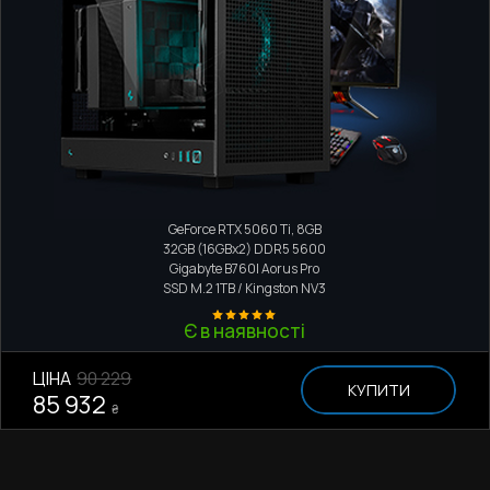
Компактний ПК
Intel Core i5-13400F
GeForce RTX 5060 Ti, 8GB
32GB (16GBx2) DDR5 5600
Gigabyte B760I Aorus Pro
SSD M.2
1TB / Kingston NV3
Є в наявності
ЦІНА
90 229
КУПИТИ
85 932
₴