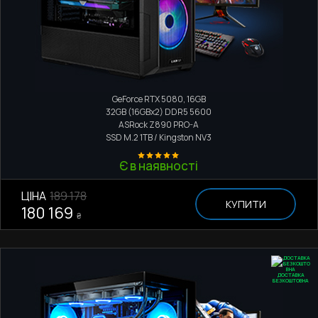
Ігровий комп'ютер
Intel Core Ultra 9 285K
GeForce RTX 5080, 16GB
32GB (16GBx2) DDR5 5600
ASRock Z890 PRO-A
SSD M.2
1TB / Kingston NV3
Є в наявності
ЦІНА
189 178
КУПИТИ
180 169
₴
ДОСТАВКА
БЕЗКОШТОВНА