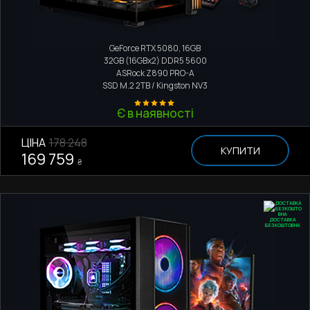
Ігровий комп'ютер
Intel Core Ultra 7 265KF
GeForce RTX 5080, 16GB
32GB (16GBx2) DDR5 5600
ASRock Z890 PRO-A
SSD M.2
2TB / Kingston NV3
Є в наявності
ЦІНА
178 248
КУПИТИ
169 759
₴
ДОСТАВКА
БЕЗКОШТОВНА