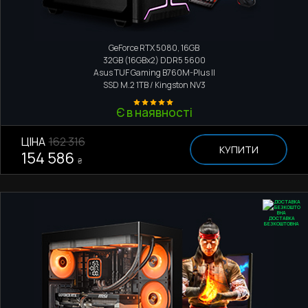
Ігровий комп'ютер
Intel Core i5 14600KF
GeForce RTX 5080, 16GB
32GB (16GBx2) DDR5 5600
Asus TUF Gaming B760M-Plus II
SSD M.2
1TB / Kingston NV3
Є в наявності
ЦІНА
162 316
КУПИТИ
154 586
₴
ДОСТАВКА
БЕЗКОШТОВНА