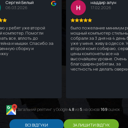
Сергей Белый
наддир алун
06.03.2026
17.02.2026
ю у ребят уже второй
было пожелание минимум рг
й компютер. Помогли
мощный компьютер стильны
ать все, вплоть до
собрали за 3 дня на 4 день
ейна и мышки. Спасибо за
уже у меня, живу в одессе. 
венную сборку и
второй комп собираю, серв
ржку
цены компонеты все на
высочайшем уровне. Очень
благодарен ребятам, за
честность не делать оверк
Загальний рейтинг у Google
4.8
из
5
,на основі
169
оцінок .
ВСІ ВІДГУКИ
ЗАЛИШИТИ ВІДГУК