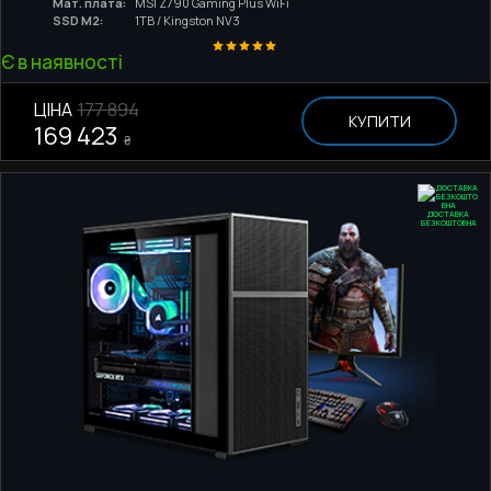
Мат. плата:
MSI Z790 Gaming Plus WiFi
SSD M2:
1TB / Kingston NV3
Є в наявності
ЦІНА
177 894
КУПИТИ
169 423
₴
ДОСТАВКА
БЕЗКОШТОВНА