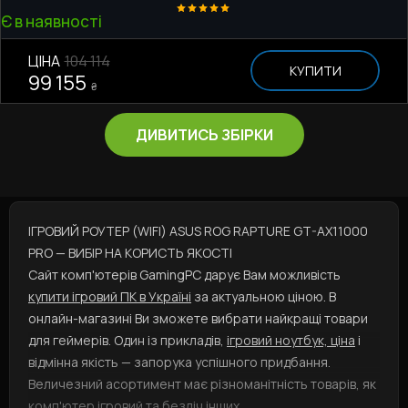
Є в наявності
ЦІНА
104 114
КУПИТИ
99 155
₴
ДИВИТИСЬ ЗБІРКИ
ІГРОВИЙ РОУТЕР (WIFI) ASUS ROG RAPTURE GT-AX11000
PRO — ВИБІР НА КОРИСТЬ ЯКОСТІ
Сайт комп'ютерів GamingPC дарує Вам можливість
купити ігровий ПК в Україні
за актуальною ціною. В
онлайн-магазині Ви зможете вибрати найкращі товари
для геймерів. Один із прикладів,
ігровий ноутбук, ціна
і
відмінна якість — запорука успішного придбання.
Величезний асортимент має різноманітність товарів, як
комп'ютер ігровий
та безліч інших.