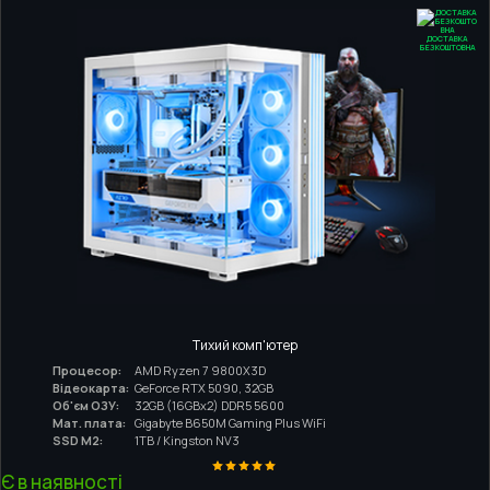
ДОСТАВКА
БЕЗКОШТОВНА
Тихий комп'ютер
Процесор:
AMD Ryzen 7 9800X3D
Відеокарта:
GeForce RTX 5090, 32GB
Об'єм ОЗУ:
32GB (16GBx2) DDR5 5600
Мат. плата:
Gigabyte B650M Gaming Plus WiFi
SSD M2:
1TB / Kingston NV3
Є в наявності