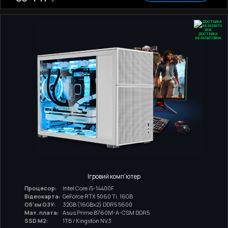
ДОСТАВКА
БЕЗКОШТОВНА
Ігровий комп'ютер
Процесор:
Intel Core i5-14400F
Відеокарта:
GeForce RTX 5060 Ti, 16GB
Об'єм ОЗУ:
32GB (16GBx2) DDR5 5600
Мат. плата:
Asus Prime B760M-A-CSM DDR5
SSD M2:
1TB / Kingston NV3