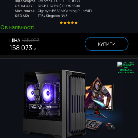
Відеокарта:
GeForce RTX 5070 Ti, 16GB
Об'єм ОЗУ:
32GB (16GBx2) DDR5 5600
Мат. плата:
Gigabyte B650M Gaming Plus WiFi
SSD M2:
1TB / Kingston NV3
Є в наявності
ЦІНА
165 977
КУПИТИ
158 073
₴
ДОСТАВКА
БЕЗКОШТОВНА