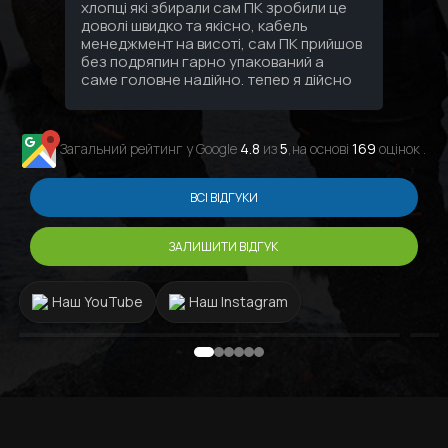
хлопці які збирали сам ПК зробили це
доволі швидко та якісно, кабель
менеджмент на висоті, сам ПК прийшов
без подряпин гарно упакований а
саме головне надійно, тепер я дійсно
знаю що за 3 зібраних мені ПК за
останні 10 років найкращий сервіс та
персонал саме в GamingPC!!!
Загальний рейтинг у Google
4.8
из
5
,на основі
169
оцінок .
ВСІ ВІДГУКИ
ЗАЛИШИТИ ВІДГУК
Наш YouTube
Наш Instagram