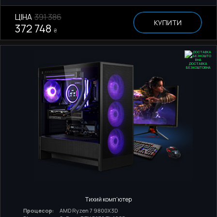
ЦІНА
391 386
КУПИТИ
372 748
₴
ДОСТАВКА
БЕЗКОШТОВНА
Тихий комп'ютер
Процесор:
AMD Ryzen 7 9800X3D