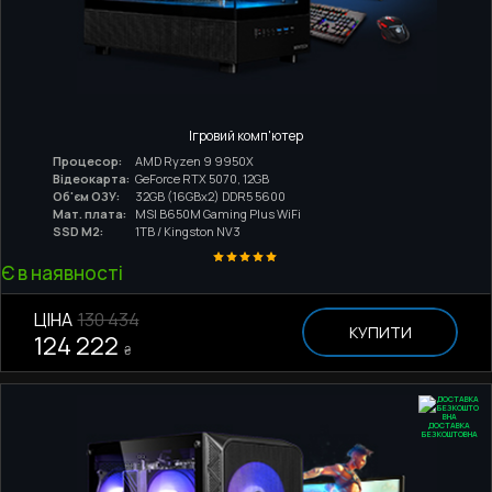
Ігровий комп'ютер
Процесор:
AMD Ryzen 9 9950X
Відеокарта:
GeForce RTX 5070, 12GB
Об'єм ОЗУ:
32GB (16GBx2) DDR5 5600
Мат. плата:
MSI B650M Gaming Plus WiFi
SSD M2:
1TB / Kingston NV3
Є в наявності
ЦІНА
130 434
КУПИТИ
124 222
₴
ДОСТАВКА
БЕЗКОШТОВНА