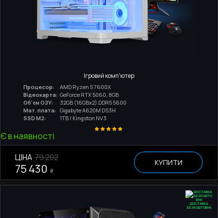
Ігровий комп'ютер
Процесор:
AMD Ryzen 5 7600X
Відеокарта:
GeForce RTX 5060, 8GB
Об'єм ОЗУ:
32GB (16GBx2) DDR5 5600
Мат. плата:
Gigabyte A620M DS3H
SSD M2:
1TB / Kingston NV3
Є в наявності
ЦІНА
79 202
КУПИТИ
75 430
₴
ДОСТАВКА
БЕЗКОШТОВНА