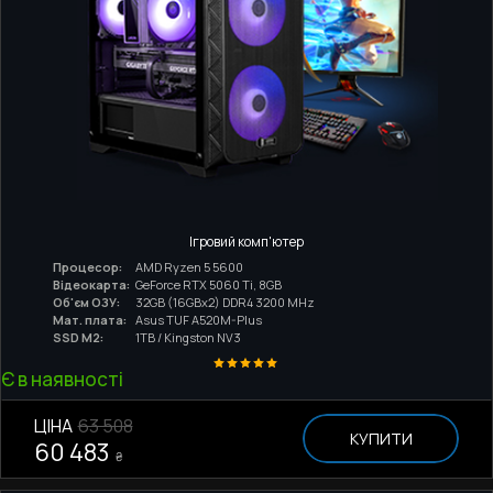
Ігровий комп'ютер
Процесор:
AMD Ryzen 5 5600
Відеокарта:
GeForce RTX 5060 Ti, 8GB
Об'єм ОЗУ:
32GB (16GBx2) DDR4 3200 MHz
Мат. плата:
Asus TUF A520M-Plus
SSD M2:
1TB / Kingston NV3
Є в наявності
ЦІНА
63 508
КУПИТИ
60 483
₴