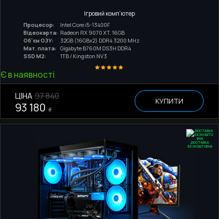
Ігровий комп'ютер
Процесор:
Intel Core i5-13400F
Відеокарта:
Radeon RX 9070 XT, 16GB
Об'єм ОЗУ:
32GB (16GBx2) DDR4 3200 MHz
Мат. плата:
Gigabyte B760M DS3H DDR4
SSD M2:
1TB / Kingston NV3
Є в наявності
ЦІНА
97 840
КУПИТИ
93 180
₴
ДОСТАВКА
БЕЗКОШТОВНА