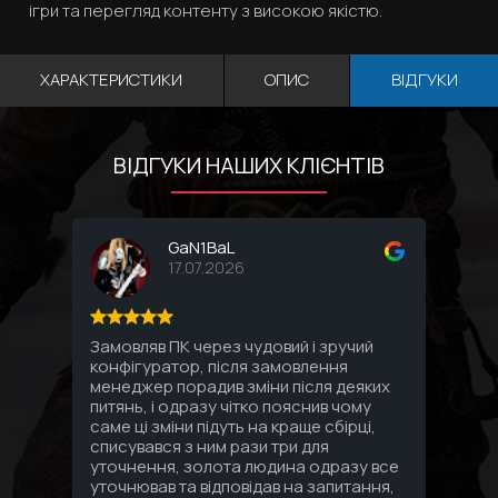
ігри та перегляд контенту з високою якістю.
ХАРАКТЕРИСТИКИ
ОПИС
ВІДГУКИ
ВІДГУКИ НАШИХ КЛІЄНТІВ
GaN1BaL
17.07.2026
Замовляв ПК через чудовий і зручий
Соби
конфігуратор, після замовлення
комп
менеджер порадив зміни після деяких
впло
питянь, і одразу чітко пояснив чому
Спас
саме ці зміни підуть на краще сбірці,
под
списувався з ним рази три для
уточнення, золота людина одразу все
уточнював та відповідав на запитання,