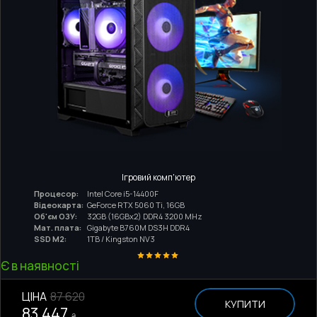
Ігровий комп'ютер
Процесор:
Intel Core i5-14400F
Відеокарта:
GeForce RTX 5060 Ti, 16GB
Об'єм ОЗУ:
32GB (16GBx2) DDR4 3200 MHz
Мат. плата:
Gigabyte B760M DS3H DDR4
SSD M2:
1TB / Kingston NV3
Є в наявності
ЦІНА
87 620
КУПИТИ
83 447
₴