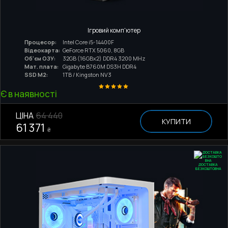
Ігровий комп'ютер
Процесор:
Intel Core i5-14400F
Відеокарта:
GeForce RTX 5060, 8GB
Об'єм ОЗУ:
32GB (16GBx2) DDR4 3200 MHz
Мат. плата:
Gigabyte B760M DS3H DDR4
SSD M2:
1TB / Kingston NV3
Є в наявності
ЦІНА
64 440
КУПИТИ
61 371
₴
ДОСТАВКА
БЕЗКОШТОВНА