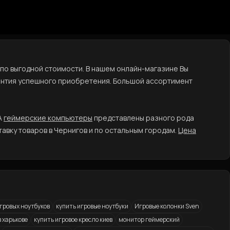
по выгодной стоимости. В нашем онлайн-магазине Вы
антия успешного приобретения. Большой ассортимент
А
геймерские компьютеры
представлены разного рода
авку товаров в Чернигов и по остальным городам.
Цена
гровых ноутбуков
купить игровые ноутбуки
Игровые колонки Sven
 харькове
купить игровое кресло киев
монитор геймерский