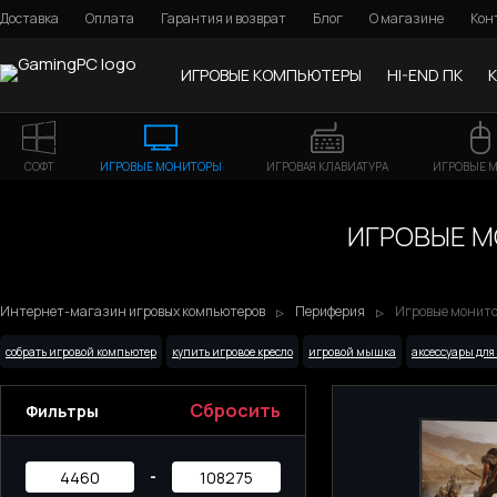
Доставка
Оплата
Гарантия и возврат
Блог
О магазине
Кон
ИГРОВЫЕ КОМПЬЮТЕРЫ
HI-END ПК
СОФТ
ИГРОВЫЕ МОНИТОРЫ
ИГРОВАЯ КЛАВИАТУРА
ИГРОВЫЕ 
ИГРОВЫЕ МО
Интернет-магазин игровых компьютеров
Периферия
Игровые монитор
собрать игровой компьютер
купить игровое кресло
игровой мышка
аксессуары для
Сбросить
Фильтры
-