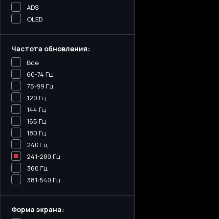
ADS
OLED
Частота обновления:
Все
60-74 Гц
75-99 Гц
120 Гц
144 Гц
165 Гц
180 Гц
240 Гц
241-280 Гц
360 Гц
381-540 Гц
Форма экрана: