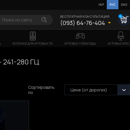
УКР
РУС
ENG
БЕСПЛАТНАЯ КОНСУЛЬТАЦИЯ
0
(093) 64-76-404
Ь
КОЛОНКИ ДЛЯ ИГРОВЫХ ПК
ИГРОВЫЕ ГЕЙМПАДЫ
ИГРОВЫЕ КРЕС
 241-280 ГЦ
Сортировать
Цене (от дорогих)
по