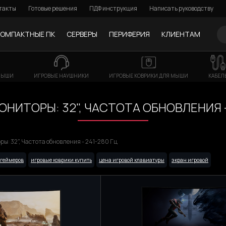
такты
Готовые решения
ПДФ инструкция
Написать руководству
КОМПАКТНЫЕ ПК
СЕРВЕРЫ
ПЕРИФЕРИЯ
КЛИЕНТАМ
МЫШИ
ИГРОВЫЕ НАУШНИКИ
ИГРОВЫЕ КОВРИКИ ДЛЯ МЫШИ
КАБЕЛ
НИТОРЫ: 32", ЧАСТОТА ОБНОВЛЕНИЯ -
ы: 32", Частота обновления - 241-280 Гц
 геймеров
игровые коврики купить
цена игровой клавиатуры
экран игровой