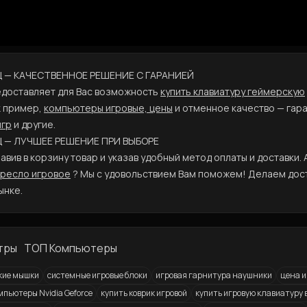
ГЦ — КАЧЕСТВЕННОЕ РЕШЕНИЕ С ГАРАНИЕЙ
едоставляет для Вас возможность
купить клавиатуру геймерскую
к пример,
компьютеры игровые, цены
и отменное качество — гар
игр
и другие.
Ц — ЛУЧШЕЕ РЕШЕНИЕ ПРИ ВЫБОРЕ
вив в корзину товар и указав удобный метод оплаты и доставки. 
ресло игровое
? Мы с удовольствием Вам поможем! Делаем дост
ынке.
тры
ТОП Компьютеры
кие мышки
системные игровые блоки
игровая гарнитура наушники
цена и
мпьютеры Nvidia Geforce
купить коврик игровой
купить игровую клавиатуру в