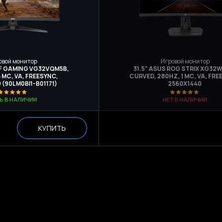
овой монитор
Игровой монитор
UF GAMING VG32VQM5B,
31.5" ASUS ROG STRIX XG3
 МС, VA, FREESYNC,
CURVED, 280HZ, 1 МС, VA, FRE
 (90LM0BI1-B01171)
2560X1440
Ь В НАЛИЧИИ
НЕТ В НАЛИЧИИ
КУПИТЬ