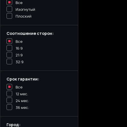
Все
Изогнутый
Плоский
Соотношение сторон:
Все
16:9
21:9
32:9
Срок гарантии:
Все
12 мес.
24 мес.
36 мес.
Город: