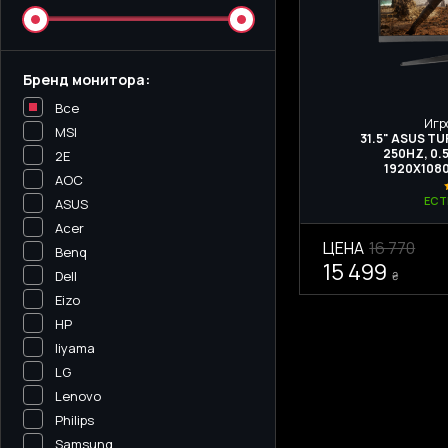
Бренд монитора:
Все
Игр
MSI
31.5" ASUS T
250HZ, 0.5
2E
1920X1080
AOC
ЕСТ
ASUS
Acer
ЦЕНА
16 770
Benq
15 499
Dell
₴
Eizo
HP
Iiyama
LG
Lenovo
Philips
Samsung