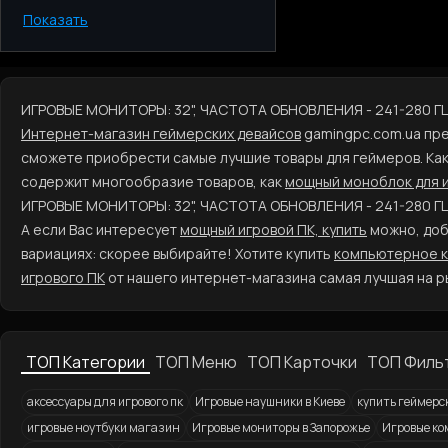
Показать
Киев
Одесса
Днепр
Харьков
ИГРОВЫЕ МОНИТОРЫ: 32", ЧАСТОТА ОБНОВЛЕНИЯ - 241-280 
Запорожье
Интернет-магазин геймерских девайсов
gamingpc.com.ua пр
Львов
сможете приобрести самые лучшие товары для геймеров. Ка
содержит многообразие товаров, как
мощный моноблок для 
ИГРОВЫЕ МОНИТОРЫ: 32", ЧАСТОТА ОБНОВЛЕНИЯ - 241-280 Г
А если Вас интересует
мощный игровой ПК, купить
можно, доба
вариациях: скорее выбирайте! Хотите купить
компьютерное к
игрового ПК
от нашего интернет-магазина самая лучшая на р
ТОП Категории
ТОП Меню
ТОП Карточки
ТОП Филь
аксессуары для игрового пк
Игровые наушники в Киеве
купить геймерс
игровые ноутбуки магазин
Игровые мониторы в Запорожье
Игровые ко