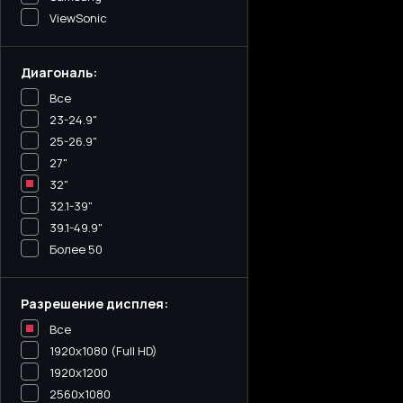
ViewSonic
Диагональ:
Все
23-24.9"
25-26.9"
27"
32"
32.1-39"
39.1-49.9"
Более 50
Разрешение дисплея:
Все
1920x1080 (Full HD)
1920x1200
2560x1080