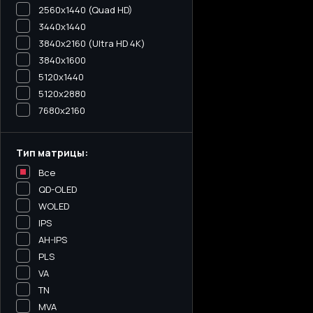
2560x1440 (Quad HD)
3440х1440
3840x2160 (Ultra HD 4K)
3840x1600
5120x1440
5120х2880
7680x2160
Тип матрицы:
Все
QD-OLED
WOLED
IPS
AH-IPS
PLS
VA
TN
MVA