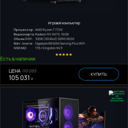
Игровой компьютер
Процессор:
AMD Ryzen 7 7700
Видеокарта:
Radeon RX 9070, 16GB
Обьем ОЗУ:
32GB (16GBx2) DDR5 5600
Мат. плата:
Gigabyte B650M Gaming Plus WiFi
SSD M2:
1TB / Kingston NV3
Есть в наличии
ЦЕНА
110 283
КУПИТЬ
105 031
₴
ДОСТАВКА
БЕСПЛАТНАЯ