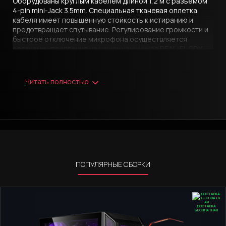
Оборудованы круглым кабелем длиной 1,2 м с разъемом
4-pin mini-Jack 3.5mm. Специальная тканевая оплетка
кабеля имеет повышенную стойкость к истиранию и
предотвращает спутывание. Регулирование громкости и
быстрое отключение микрофона осуществляется
органами управления на чашах наушников REAL-EL GDX-
7500. Эта модель имеет легкую, прочную и гибкую
конструкцию с удобной системой настройки оголовья и
мягкими охватывающими амбушюрами,
Читать полностью
обеспечивающими комфортные ощущения во время
длительных сетевых сражений. Большие динамические
драйверы с 50-мм диафрагмой гарантируют достойное
звучание, которого достаточно не только для
акустического оформления игрового процесса, но и для
воспроизведения музыкальных треков популярных
жанров. Для подключения к ПК комплектуются метровым
удлинителем с двумя разъемами 3-pin mini-Jack.
ПОПУЛЯРНЫЕ СБОРКИ
ДОСТАВКА
БЕСПЛАТНАЯ