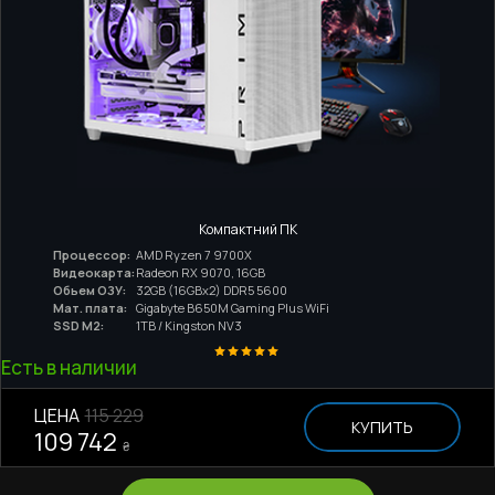
Компактний ПК
Процессор:
AMD Ryzen 7 9700X
Видеокарта:
Radeon RX 9070, 16GB
Обьем ОЗУ:
32GB (16GBx2) DDR5 5600
Мат. плата:
Gigabyte B650M Gaming Plus WiFi
SSD M2:
1TB / Kingston NV3
Есть в наличии
ЦЕНА
115 229
КУПИТЬ
109 742
₴