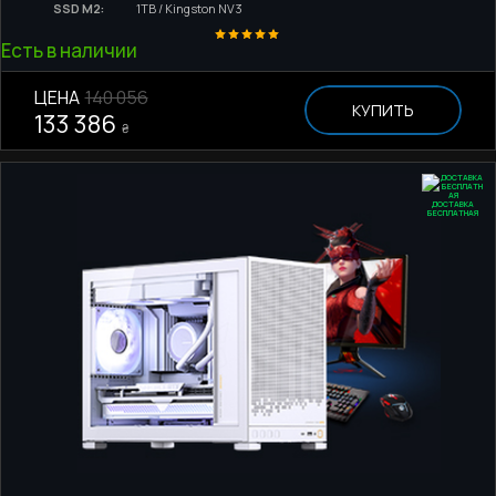
SSD M2:
1TB / Kingston NV3
Есть в наличии
ЦЕНА
140 056
КУПИТЬ
133 386
₴
ДОСТАВКА
БЕСПЛАТНАЯ