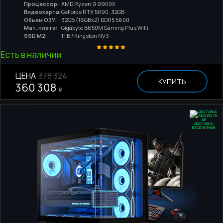
Процессор:
AMD Ryzen 9 9900X
Видеокарта:
GeForce RTX 5090, 32GB
Обьем ОЗУ:
32GB (16GBx2) DDR5 5600
Мат. плата:
Gigabyte B650M Gaming Plus WiFi
SSD M2:
1TB / Kingston NV3
Есть в наличии
ЦЕНА
378 324
КУПИТЬ
360 308
₴
ДОСТАВКА
БЕСПЛАТНАЯ