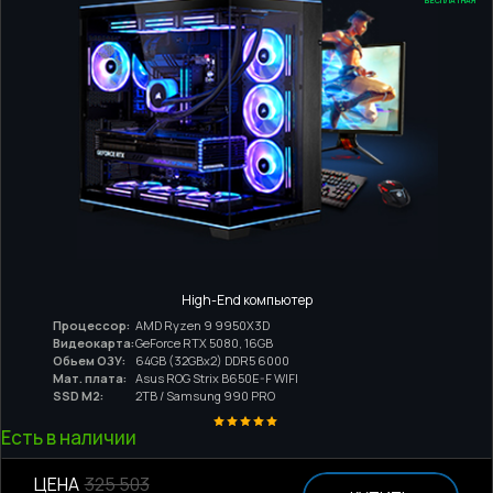
БЕСПЛАТНАЯ
High-End компьютер
Процессор:
AMD Ryzen 9 9950X3D
Видеокарта:
GeForce RTX 5080, 16GB
Обьем ОЗУ:
64GB (32GBx2) DDR5 6000
Мат. плата:
Asus ROG Strix B650E-F WIFI
SSD M2:
2TB / Samsung 990 PRO
Есть в наличии
ЦЕНА
325 503