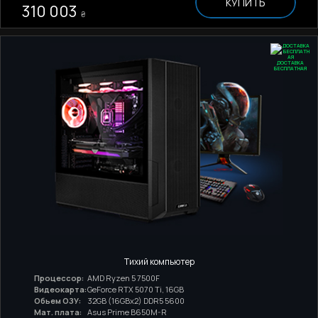
КУПИТЬ
310 003
₴
ДОСТАВКА
БЕСПЛАТНАЯ
Тихий компьютер
Процессор:
AMD Ryzen 5 7500F
Видеокарта:
GeForce RTX 5070 Ti, 16GB
Обьем ОЗУ:
32GB (16GBx2) DDR5 5600
Мат. плата:
Asus Prime B650M-R