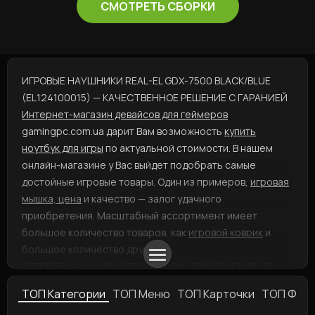
СМОТРЕТЬ СБОРКИ
ИГРОВЫЕ НАУШНИКИ REAL-EL GDX-7500 BLACK/BLUE
(EL124100015) — КАЧЕСТВЕННОЕ РЕШЕНИЕ С ГАРАНИЕЙ
Интернет-магазин девайсов для геймеров
gamingpc.com.ua дарит Вам возможность
купить
ноутбук для игры
по актуальной стоимости. В нашем
онлайн-магазине у Вас выйдет подобрать самые
достойные игровые товары. Один из примеров,
игровая
мышка, цена
и качество — залог удачного
приобретения. Масштабный ассортимент имеет
большое количество товаров, как
игровой коврик
и
большое количество других.
ИГРОВЫЕ НАУШНИКИ REAL-EL GDX-7500 BLACK/BLUE
(EL124100015) — ЛУЧШЕЕ РЕШЕНИЕ ПРИ ВЫБОРЕ
ТОП Категории
ТОП Меню
ТОП Карточки
ТОП Фил
А если Вас интересует
игровой роутер, купить