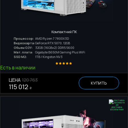
Компактний ПК
Процессор:
AMD Ryzen 7 7800X3D
Видеокарта:
GeForce RTX 5070, 12GB
Обьем ОЗУ:
32GB (16GBx2) DDR5 5600
Мат. плата:
Gigabyte B650M Gaming Plus WiFi
SSD M2:
1TB / Kingston NV3
Есть в наличии
ЦЕНА
120 763
КУПИТЬ
115 012
₴
ДОСТАВКА
БЕСПЛАТНАЯ