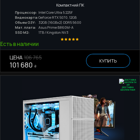
Компактний ПК
Процессор:
Intel Core Ultra 5 225F
Видеокарта:
GeForce RTX 5070, 12GB
Обьем ОЗУ:
32GB (16GBx2) DDR5 5600
Мат. плата:
Asus Prime B860M-A
SSD M2:
1TB / Kingston NV3
Есть в наличии
ЦЕНА
106 765
КУПИТЬ
101 680
₴
ДОСТАВКА
БЕСПЛАТНАЯ