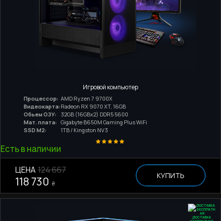
Игровой компьютер
Процессор:
AMD Ryzen 7 9700X
Видеокарта:
Radeon RX 9070 XT, 16GB
Обьем ОЗУ:
32GB (16GBx2) DDR5 5600
Мат. плата:
Gigabyte B650M Gaming Plus WiFi
SSD M2:
1TB / Kingston NV3
Есть в наличии
ЦЕНА
124 667
КУПИТЬ
118 730
₴
ДОСТАВКА