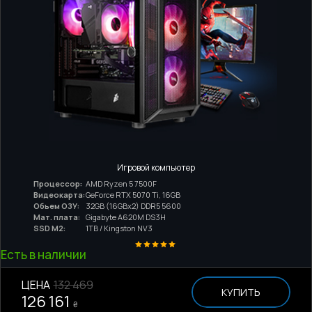
Игровой компьютер
Процессор:
AMD Ryzen 5 7500F
Видеокарта:
GeForce RTX 5070 Ti, 16GB
Обьем ОЗУ:
32GB (16GBx2) DDR5 5600
Мат. плата:
Gigabyte A620M DS3H
SSD M2:
1TB / Kingston NV3
Есть в наличии
ЦЕНА
132 469
КУПИТЬ
126 161
₴