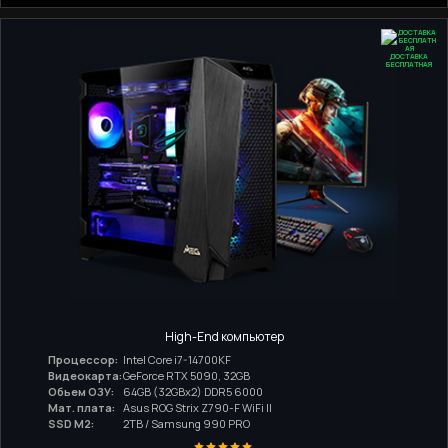
ДОСТАВКА
БЕСПЛАТНАЯ
High-End компьютер
Процессор:
Intel Core i7-14700KF
Видеокарта:
GeForce RTX 5090, 32GB
Обьем ОЗУ:
64GB (32GBx2) DDR5 6000
Мат. плата:
Asus ROG Strix Z790-F WiFi II
SSD M2:
2TB / Samsung 990 PRO