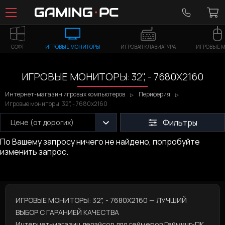
СОФТ
ИГРОВЫЕ МОНИТОРЫ
ИГРОВАЯ КЛАВИАТУРА
ИГРОВЫЕ 
ИГРОВЫЕ МОНИТОРЫ: 32", - 7680X2160
Интернет-магазин игровых компьютеров
Периферия
Игровые мониторы: 32", - 7680x2160
Фильтры
Цене (от дорогих)
По Вашему запросу ничего не найдено, попробуйте
изменить запрос.
ИГРОВЫЕ МОНИТОРЫ: 32", - 7680X2160 — ЛУЧШИЙ
ВЫБОР С ГАРАНИЕЙ КАЧЕСТВА
Интернет-магазин девайсов для геймеров
Гейминг-ПК