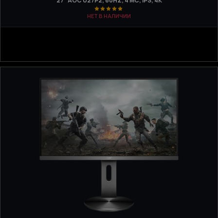
27" AOC U27P2, 60HZ, 4 МС, IPS, 4K
НЕТ В НАЛИЧИИ