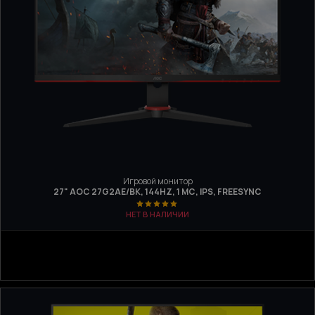
Игровой монитор
27" AOC 27G2AE/BK, 144HZ, 1 МС, IPS, FREESYNC
НЕТ В НАЛИЧИИ