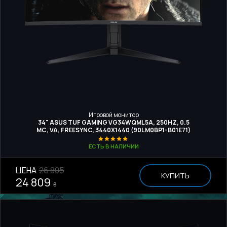
Игровой монитор
34" ASUS TUF GAMING VG34WQML5A, 250HZ, 0.5
МС, VA, FREESYNC, 3440X1440 (90LM0BP1-B01E71)
ЕСТЬ В НАЛИЧИИ
ЦЕНА
26 805
КУПИТЬ
24 809
₴