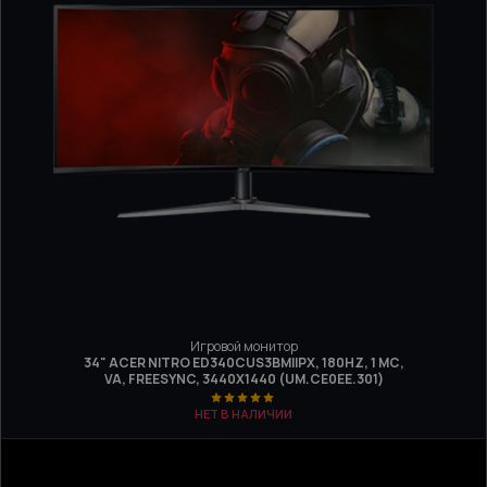
Игровой монитор
34" ACER NITRO ED340CUS3BMIIPX, 180HZ, 1 МС,
VA, FREESYNC, 3440Х1440 (UM.CE0EE.301)
НЕТ В НАЛИЧИИ