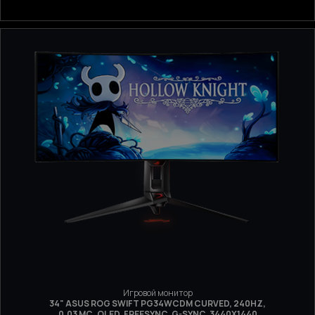
Игровой монитор
34" ASUS ROG SWIFT PG34WCDM CURVED, 240HZ,
0.03 МС, OLED, FREESYNC, G-SYNC, 3440Х1440