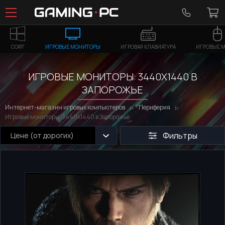
СОФТ
ИГРОВЫЕ МОНИТОРЫ
ИГРОВАЯ КЛАВИАТУРА
ИГРОВЫЕ 
ИГРОВЫЕ МОНИТОРЫ: 3440Х1440 В
ЗАПОРОЖЬЕ
Интернет-магазин игровых компьютеров
Периферия
Игровые мониторы: 3440х1440 в Запорожье
Фильтры
Цене (от дорогих)