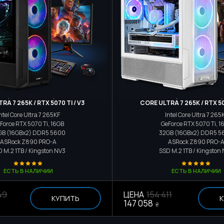
Игровой компьютер
Игровой компьюте
RA 7 265K / RTX 5070 TI / V3
CORE ULTRA 7 265K / RTX 50
ntel Core Ultra 7 265KF
Intel Core Ultra 7 265
Force RTX 5070 Ti, 16GB
GeForce RTX 5070 Ti, 1
GB (16GBx2) DDR5 5600
32GB (16GBx2) DDR5 5
ASRock Z890 PRO-A
ASRock Z890 PRO-
D M.2
1TB / Kingston NV3
SSD M.2
1TB / Kingston
ЕСТЬ В НАЛИЧИИ
ЕСТЬ В НАЛИЧИИ
49
ЦЕНА
154 411
КУПИТЬ
К
147 058
₴