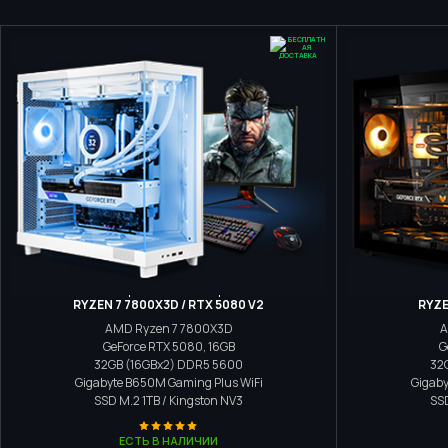
Игровой компьютер
RYZEN 7 7800X3D / RTX 5080 V2
RYZE
AMD Ryzen 7 7800X3D
A
GeForce RTX 5080, 16GB
G
32GB (16GBx2) DDR5 5600
32
Gigabyte B650M Gaming Plus WiFi
Gigaby
SSD M.2
1TB / Kingston NV3
SS
ЕСТЬ В НАЛИЧИИ