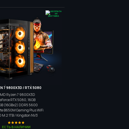
Игровой компьютер
N 7 9800X3D / RTX 5080
MD Ryzen 7 9800X3D
eForce RTX 5080, 16GB
GB (16GBx2) DDR5 5600
te B650M Gaming Plus WiFi
D M.2
1TB / Kingston NV3
ЕСТЬ В НАЛИЧИИ