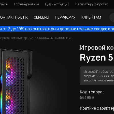
такты
Готовые решения
ПДФ инструкция
Написать руководству
КОМПАКТНЫЕ ПК
СЕРВЕРЫ
ПЕРИФЕРИЯ
КЛИЕНТАМ
и от 3 до 10% на компьютеры и дополнительные скидки во
Игровой компьютер Ryzen 5 5600X / RTX 3060 Ti V2
Игровой к
Ryzen 5
Игровой ПК с быстр
современных ААА-про
высоким показателем
Код товара:
561959
Краткие характе