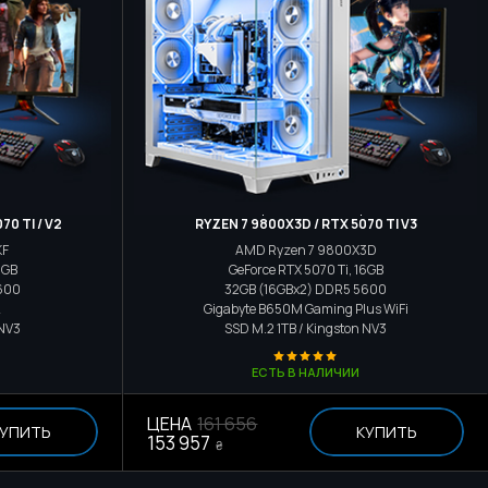
р
Игровой компьютер
70 TI / V2
RYZEN 7 9800X3D / RTX 5070 TI V3
KF
AMD Ryzen 7 9800X3D
6GB
GeForce RTX 5070 Ti, 16GB
600
32GB (16GBx2) DDR5 5600
A
Gigabyte B650M Gaming Plus WiFi
 NV3
SSD M.2
1TB / Kingston NV3
ЕСТЬ В НАЛИЧИИ
ЦЕНА
161 656
УПИТЬ
КУПИТЬ
153 957
₴