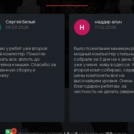
Сергей Белый
наддир алун
06.03.2026
17.02.2026
ю у ребят уже второй
было пожелание минимум рг
й компютер. Помогли
мощный компьютер стильны
ать все, вплоть до
собрали за 3 дня на 4 день
ейна и мышки. Спасибо за
уже у меня, живу в одессе. 
венную сборку и
второй комп собираю, серв
ржку
цены компонеты все на
высочайшем уровне. Очень
благодарен ребятам, за
честность не делать оверк
Общий рейтинг в Google
4.8
из
5
,на основании
169
оценок .