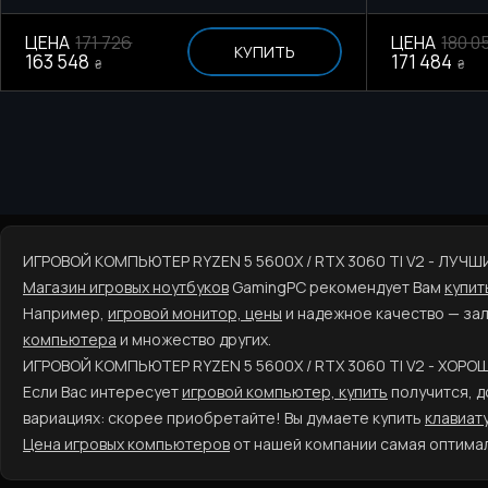
ЦЕНА
171 726
ЦЕНА
180 0
КУПИТЬ
163 548
171 484
₴
₴
ИГРОВОЙ КОМПЬЮТЕР RYZEN 5 5600X / RTX 3060 TI V2 - ЛУЧ
Магазин игровых ноутбуков
GamingPC рекомендует Вам
купит
Например,
игровой монитор, цены
и надежное качество — за
компьютера
и множество других.
ИГРОВОЙ КОМПЬЮТЕР RYZEN 5 5600X / RTX 3060 TI V2 - ХОР
Если Вас интересует
игровой компьютер, купить
получится, д
вариациях: скорее приобретайте! Вы думаете купить
клавиат
Цена игровых компьютеров
от нашей компании самая оптимал