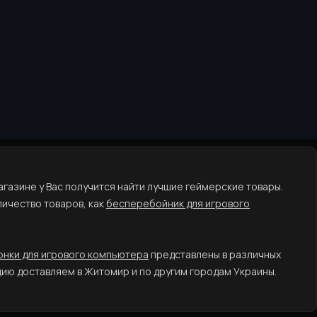
газине у Вас получится найти лучшие геймерские товары.
ичество товаров, как
бесперебойник для игрового
онки для игрового компьютера
представлены в различных
цию доставляем в Житомир и по другим городам Украины.