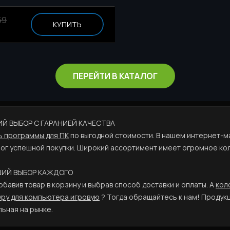
59
КУПИТЬ
ПЕРЕЙТИ В КАТАЛОГ
ШИЙ ВЫБОР С ГАРАНИЕЙ КАЧЕСТВА
ь программы для ПК
по выгодной стоимости. В нашем интернет-ма
лог успешной покупки. Широкий ассортимент имеет огромное кол
ОШИЙ ВЫБОР КАЖДОГО
обавив товар в корзину и выбрав способ доставки и оплаты. А
кол
уру для компьютера игровую
? Тогда обращайтесь к нам! Продук
ьная на рынке.