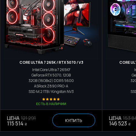
Игровой компьютер
CORE ULTRA 7 265K / RTX 5070 / V3
CORE ULT
Intel Core Ultra 7 265KF
I
GeForce RTX 5070, 12GB
Ge
32GB (16GBx2) DDR5 5600
32
ASRock Z890 PRO-A
SSD M.2
1TB / Kingston NV3
SS
ЕСТЬ В НАЛИЧИИ
ЦЕНА
121 291
ЦЕНА
153 8
КУПИТЬ
115 514
146 523
₴
₴