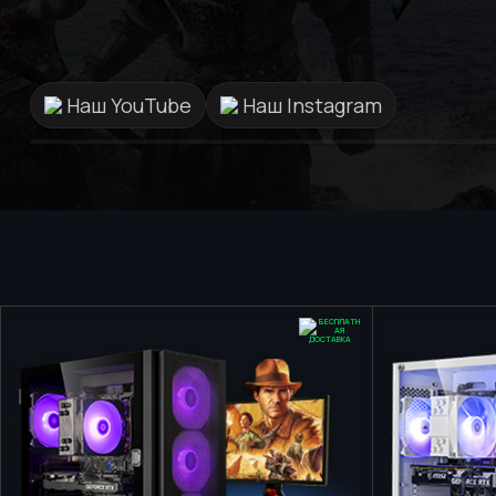
ПК за останні 10 років найкращий
сервіс та персонал саме в
GamingPC!!!
Наш YouTube
Наш Instagram