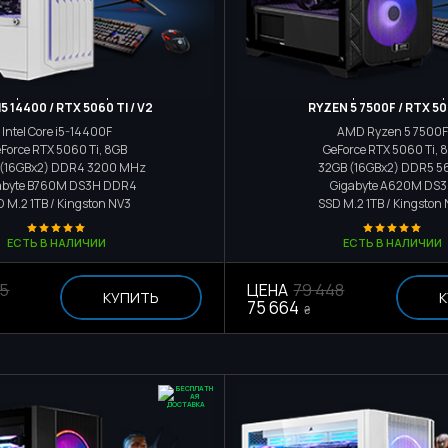
Игровой компьютер
Игровой компьюте
5 14400 / RTX 5060 TI / V2
RYZEN 5 7500F / RTX 50
Intel Core i5-14400F
AMD Ryzen 5 7500F
Force RTX 5060 Ti, 8GB
GeForce RTX 5060 Ti, 
 (16GBx2) DDR4 3200 MHz
32GB (16GBx2) DDR5 5
abyte B760M DS3H DDR4
Gigabyte A620M DS
D M.2
1TB / Kingston NV3
SSD M.2
1TB / Kingston
ЕСТЬ В НАЛИЧИИ
ЕСТЬ В НАЛИЧИИ
55
ЦЕНА
79 448
КУПИТЬ
К
75 664
₴