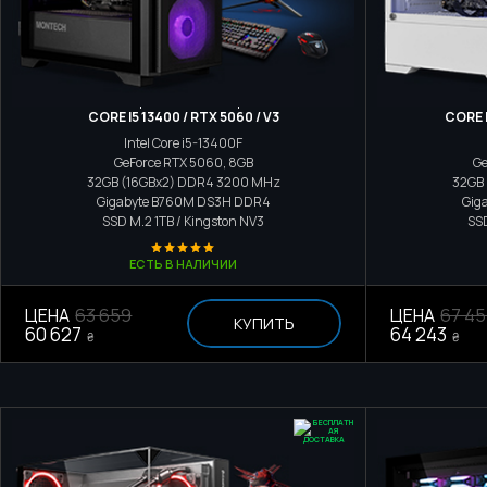
Игровой компьютер
CORE I5 13400 / RTX 5060 / V3
CORE I
Intel Core i5-13400F
GeForce RTX 5060, 8GB
Ge
32GB (16GBx2) DDR4 3200 MHz
32GB
Gigabyte B760M DS3H DDR4
Gig
SSD M.2
1TB / Kingston NV3
SS
ЕСТЬ В НАЛИЧИИ
ЦЕНА
63 659
ЦЕНА
67 4
КУПИТЬ
60 627
64 243
₴
₴