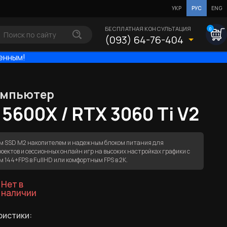
УКР
РУС
ENG
БЕСПЛАТНАЯ КОНСУЛЬТАЦИЯ
0
(093) 64-76-404
енным!
омпьютер
 5600X / RTX 3060 Ti V2
ым SSD M2 накопителем и надежным блоком питания для
ектов и сессионных онлайн игр на высоких настройках графики с
 144+FPS в FullHD или комфортным FPS в 2К.
Нет в
наличии
ристики: