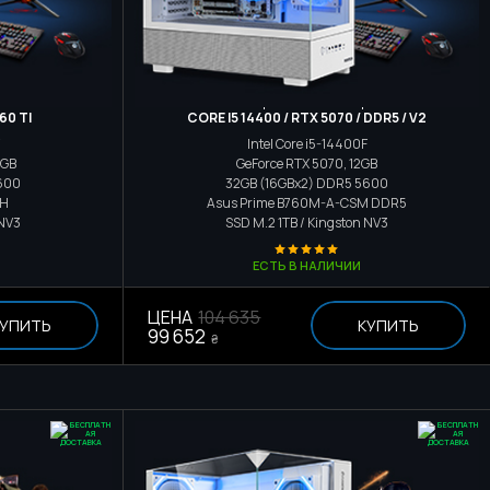
р
Игровой компьютер
60 TI
CORE I5 14400 / RTX 5070 / DDR5 / V2
Intel Core i5-14400F
8GB
GeForce RTX 5070, 12GB
600
32GB (16GBx2) DDR5 5600
3H
Asus Prime B760M-A-CSM DDR5
 NV3
SSD M.2
1TB / Kingston NV3
ЕСТЬ В НАЛИЧИИ
ЦЕНА
104 635
УПИТЬ
КУПИТЬ
99 652
₴