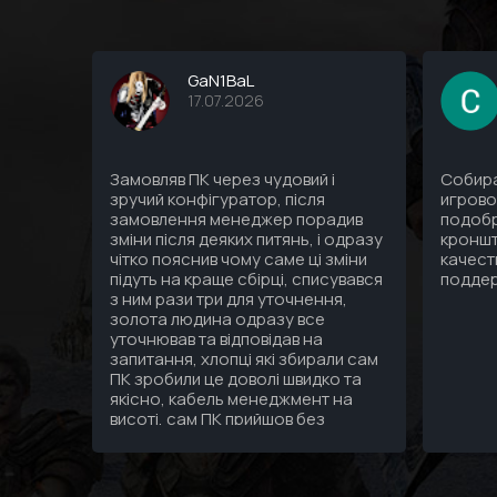
GaN1BaL
17.07.2026
Замовляв ПК через чудовий і
Собира
зручий конфігуратор, після
игрово
замовлення менеджер порадив
подобр
зміни після деяких питянь, і одразу
кроншт
чітко пояснив чому саме ці зміни
качест
підуть на краще сбірці, списувався
подде
з ним рази три для уточнення,
золота людина одразу все
уточнював та відповідав на
запитання, хлопці які збирали сам
ПК зробили це доволі швидко та
якісно, кабель менеджмент на
висоті, сам ПК прийшов без
подряпин гарно упакований а
саме головне надійно, тепер я
дійсно знаю що за 3 зібраних мені