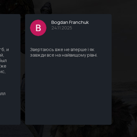
Bogdan Franchuk
24.11.2025
б, и
Звертаюсь вже не вперше і як
Все ду
й,
завжди все на найвищому рівні.
Профес
 был
пк, все
Уже
ис,
илл