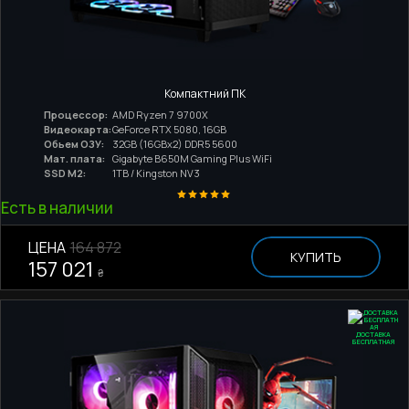
Компактний ПК
Процессор:
AMD Ryzen 7 9700X
Видеокарта:
GeForce RTX 5080, 16GB
Обьем ОЗУ:
32GB (16GBx2) DDR5 5600
Мат. плата:
Gigabyte B650M Gaming Plus WiFi
SSD M2:
1TB / Kingston NV3
Есть в наличии
ЦЕНА
164 872
КУПИТЬ
157 021
₴
ДОСТАВКА
БЕСПЛАТНАЯ