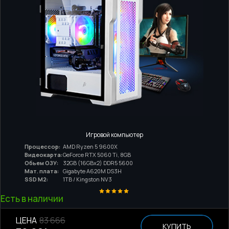
Игровой компьютер
Процессор:
AMD Ryzen 5 9600X
Видеокарта:
GeForce RTX 5060 Ti, 8GB
Обьем ОЗУ:
32GB (16GBx2) DDR5 5600
Мат. плата:
Gigabyte A620M DS3H
SSD M2:
1TB / Kingston NV3
Есть в наличии
ЦЕНА
83 666
КУПИТЬ