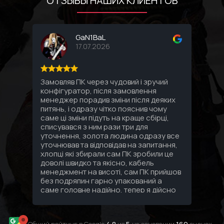
ОТЗЫВЫ НАШИХ КЛИЕНТОВ
GaN1BaL
17.07.2026
Замовляв ПК через чудовий і зручий
Соби
конфігуратор, після замовлення
комп
менеджер порадив зміни після деяких
впло
питянь, і одразу чітко пояснив чому
Спас
саме ці зміни підуть на краще сбірці,
под
списувався з ним рази три для
уточнення, золота людина одразу все
уточнював та відповідав на запитання,
хлопці які збирали сам ПК зробили це
доволі швидко та якісно, кабель
менеджмент на висоті, сам ПК прийшов
без подряпин гарно упакований а
саме головне надійно, тепер я дійсно
знаю що за 3 зібраних мені ПК за
останні 10 років найкращий сервіс та
персонал саме в GamingPC!!!