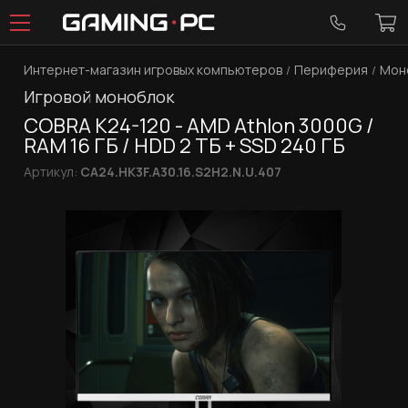
Интернет-магазин игровых компьютеров
Периферия
Мон
Игровой моноблок
COBRA K24-120 - AMD Athlon 3000G /
RAM 16 ГБ / HDD 2 ТБ + SSD 240 ГБ
Артикул:
CA24.HK3F.A30.16.S2H2.N.U.407