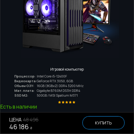
Игровой компьютер
Процессор:
Intel Core i5-12400F
Видеокарта:
GeForce RTX 3050, 6GB
Обьем ОЗУ:
16GB (8GBx2) DDR4 3200 MHz
Мат. плата:
Gigabyte B760M DS3H DDR4
SSD M2:
500GB / MSI Spatium M371
Есть в наличии
ЦЕНА
48 496
КУПИТЬ
46 186
₴