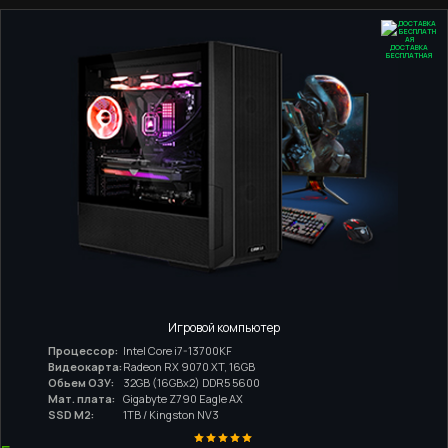
ДОСТАВКА
БЕСПЛАТНАЯ
Игровой компьютер
Процессор:
Intel Core i7-13700KF
Видеокарта:
Radeon RX 9070 XT, 16GB
Обьем ОЗУ:
32GB (16GBx2) DDR5 5600
Мат. плата:
Gigabyte Z790 Eagle AX
SSD M2:
1TB / Kingston NV3