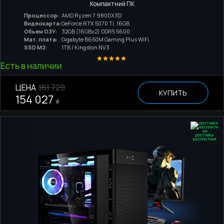
Компактний ПК
Процессор:
AMD Ryzen 7 9800X3D
Видеокарта:
GeForce RTX 5070 Ti, 16GB
Обьем ОЗУ:
32GB (16GBx2) DDR5 5600
Мат. плата:
Gigabyte B650M Gaming Plus WiFi
SSD M2:
1TB / Kingston NV3
Есть в наличии
ЦЕНА
161 729
КУПИТЬ
154 027
₴
ДОСТАВКА
БЕСПЛАТНАЯ