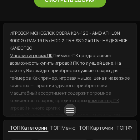
СМОТРЕТЬ СБОРКИ
ИГРОВОЙ МОНОБЛОК COBRA K24-120 - AMD ATHLON
3000G / RAM 16 ГБ / HDD 2 ТБ + SSD 240 ГБ - НАДЕЖНОЕ
КАЧЕСТВО
Магазин игровых ПК
Гейминг-ПК предоставляет
возможность
купить игровой ПК
по лучшей цене. На
сайте у Вас выйдет приобрести лучшие товары для
геймеров. Как пример,
игровая мышка, цена
и надежное
качество — гарантия удачного приобретения.
Масштабный ассортимент содержит огромное
количество товаров, среди которых
компьютер ПК
игровой
и много других.
ИГРОВОЙ МОНОБЛОК COBRA K24-120 - AMD ATHLON
3000G / RAM 16 ГБ / HDD 2 ТБ + SSD 240 ГБ -
ТОП Категории
ТОП Меню
ТОП Карточки
ТОП Фил
ЗАМЕЧАТЕЛЬНЫЙ ВАРИАНТ ДЛЯ ВАС
Если Вас интересует
игровой PC, купить
можете,