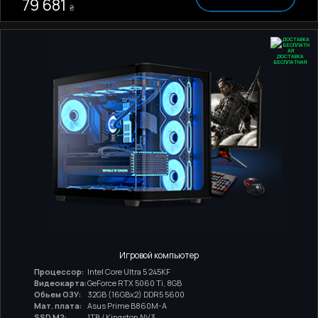
79 681
₴
ДОСТАВКА
БЕСПЛАТНАЯ
Игровой компьютер
Процессор:
Intel Core Ultra 5 245KF
Видеокарта:
GeForce RTX 5060 Ti, 8GB
Обьем ОЗУ:
32GB (16GBx2) DDR5 5600
Мат. плата:
Asus Prime B860M-A
SSD M2:
1TB / Kingston NV3