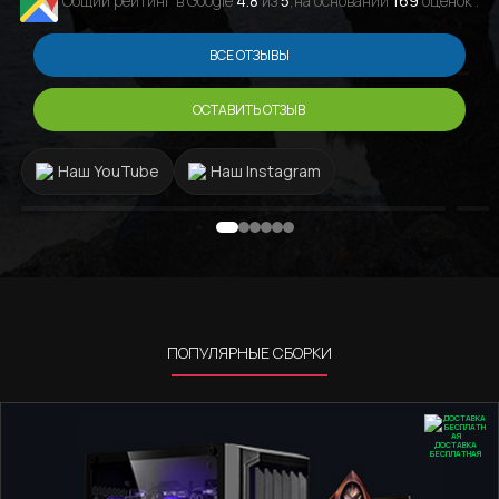
Общий рейтинг в Google
4.8
из
5
,на основании
169
оценок .
ВСЕ ОТЗЫВЫ
ОСТАВИТЬ ОТЗЫВ
Наш YouTube
Наш Instagram
ПОПУЛЯРНЫЕ СБОРКИ
ДОСТАВКА
БЕСПЛАТНАЯ