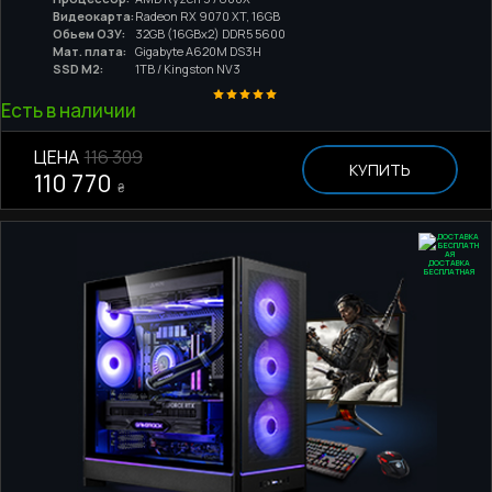
Видеокарта:
Radeon RX 9070 XT, 16GB
Обьем ОЗУ:
32GB (16GBx2) DDR5 5600
Мат. плата:
Gigabyte A620M DS3H
SSD M2:
1TB / Kingston NV3
Есть в наличии
ЦЕНА
116 309
КУПИТЬ
110 770
₴
ДОСТАВКА
БЕСПЛАТНАЯ