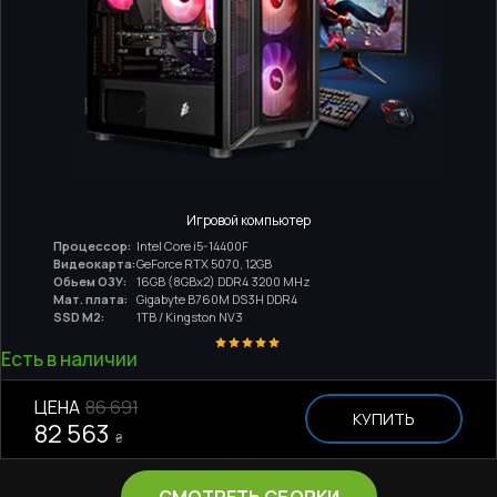
Игровой компьютер
Процессор:
Intel Core i5-14400F
Видеокарта:
GeForce RTX 5070, 12GB
Обьем ОЗУ:
16GB (8GBx2) DDR4 3200 MHz
Мат. плата:
Gigabyte B760M DS3H DDR4
SSD M2:
1TB / Kingston NV3
Есть в наличии
ЦЕНА
86 691
КУПИТЬ
82 563
₴