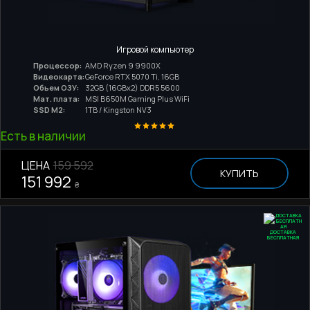
Игровой компьютер
Процессор:
AMD Ryzen 9 9900X
Видеокарта:
GeForce RTX 5070 Ti, 16GB
Обьем ОЗУ:
32GB (16GBx2) DDR5 5600
Мат. плата:
MSI B650M Gaming Plus WiFi
SSD M2:
1TB / Kingston NV3
Есть в наличии
ЦЕНА
159 592
КУПИТЬ
151 992
₴
ДОСТАВКА
БЕСПЛАТНАЯ