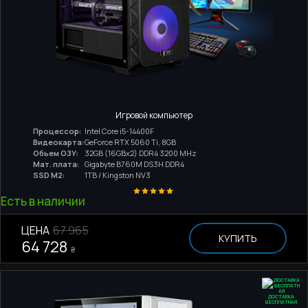
Игровой компьютер
Процессор:
Intel Core i5-14400F
Видеокарта:
GeForce RTX 5060 Ti, 8GB
Обьем ОЗУ:
32GB (16GBx2) DDR4 3200 MHz
Мат. плата:
Gigabyte B760M DS3H DDR4
SSD M2:
1TB / Kingston NV3
Есть в наличии
ЦЕНА
67 965
КУПИТЬ
64 728
₴
ДОСТАВКА
БЕСПЛАТНАЯ