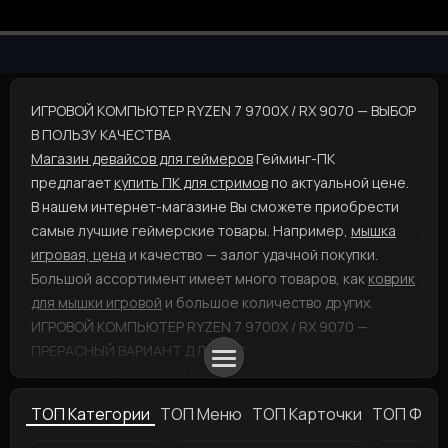
ИГРОВОЙ КОМПЬЮТЕР RYZEN 7 9700X / RX 9070 — ВЫБОР
В ПОЛЬЗУ КАЧЕСТВА
Магазин девайсов для геймеров
Гейминг-ПК
предлагает
купить ПК для стримов
по актуальной цене.
В нашем интернет-магазине Вы сможете приобрести
самые лучшие геймерские товары. Например,
мышка
игровая, цена
и качество — залог удачной покупки.
Большой ассортимент имеет много товаров, как
коврик
для мышки игровой
и большое количество других.
ИГРОВОЙ КОМПЬЮТЕР RYZEN 7 9700X / RX 9070 —
ПРЕРАСНЫЙ ВАРИАНТ ДЛЯ ВАС
А если Вас интересует
игровая мышь, купить
получится,
добавив в корзину товар и выбрав метод доставки и
ТОП Категории
ТОП Меню
ТОП Карточки
ТОП Фил
оплаты. А
наушники игровые для ПК
представлены в
разнообразных вариациях: скорее выбирайте! Хотите