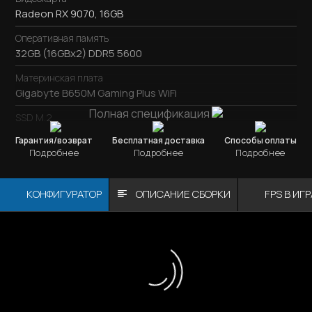
Radeon RX 9070, 16GB
Оперативная память
32GB (16GBx2) DDR5 5600
Материнская плата
Gigabyte B650M Gaming Plus WiFi
Полная спецификация
SSD M.2
SSD M.2
1TB / Kingston NV3
Гарантия/возврат
Бесплатная доставка
Способы оплаты
Подробнее
Подробнее
Подробнее
Охлаждение процессора
Jonsbo CB80 Black
КОНФИГУРАТОР
ОПИСАНИЕ СБОРКИ
FPS В ИГ
Блок питания
750W / DeepCool PL750D
Корпус
Montech XR (W)