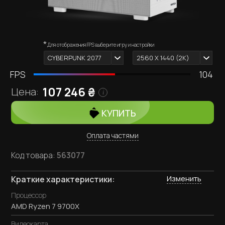
*
Внешний вид компьютера зависит от выбранных
Для отображения FPS выберите игру и настройки
i
комплектующих.
CYBERPUNK 2077
2560 X 1440 (2К)
FPS
104
107 246
₴
Цена:
i
КУПИТЬ
Оплата частями
Код товара:
563077
Изменить
Краткие характеристики:
Процессор
AMD Ryzen 7 9700X
Видеокарта