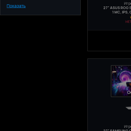
Игр
Показать
Киев
27" ASUS ROG 
1 МС, IPS,
Одесса
Днепр
НЕ
Харьков
Запорожье
Львов
Игр
27" SAMSUNG O