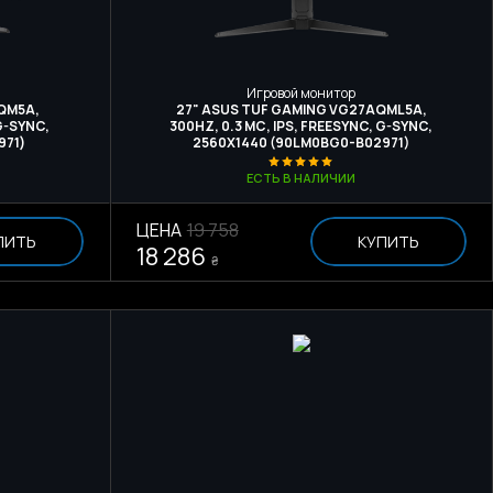
Игровой монитор
QM5A,
27" ASUS TUF GAMING VG27AQML5A,
 G-SYNC,
300HZ, 0.3 МС, IPS, FREESYNC, G-SYNC,
971)
2560X1440 (90LM0BG0-B02971)
ЕСТЬ В НАЛИЧИИ
ЦЕНА
19 758
ПИТЬ
КУПИТЬ
18 286
₴