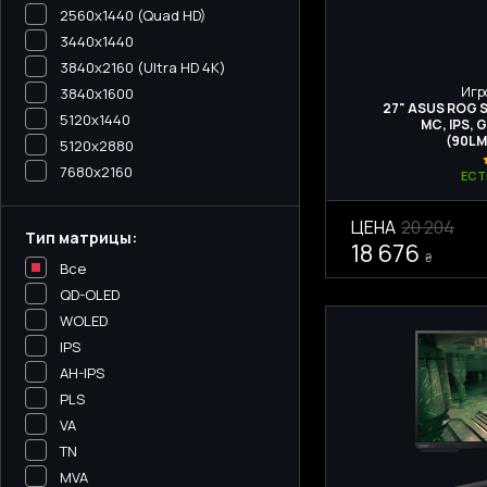
2560x1440 (Quad HD)
3440х1440
3840x2160 (Ultra HD 4K)
Игр
3840x1600
27" ASUS ROG S
5120x1440
МС, IPS, 
(90LM
5120х2880
7680x2160
ЕСТ
ЦЕНА
20 204
Тип матрицы:
18 676
₴
Все
QD-OLED
WOLED
IPS
AH-IPS
PLS
VA
TN
MVA