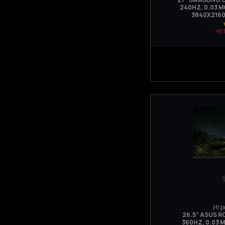
240HZ, 0.03 М
3840Х2160
НЕ
Игр
26.5" ASUS 
360HZ, 0.03 М