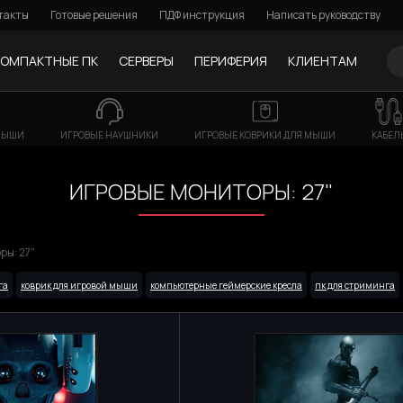
такты
Готовые решения
ПДФ инструкция
Написать руководству
КОМПАКТНЫЕ ПК
СЕРВЕРЫ
ПЕРИФЕРИЯ
КЛИЕНТАМ
МЫШИ
ИГРОВЫЕ НАУШНИКИ
ИГРОВЫЕ КОВРИКИ ДЛЯ МЫШИ
КАБЕЛ
ИГРОВЫЕ МОНИТОРЫ: 27"
ры: 27"
га
коврик для игровой мыши
компьютерные геймерские кресла
пк для стриминга