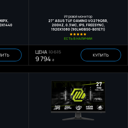
Игровой монитор
IIPX,
27" ASUS TUF GAMING VG279Q5R,
60Х1440
200HZ, 0.3 МС, IPS, FREESYNC,
1920X1080 (90LM0BS0-B01E71)
ЕСТЬ В НАЛИЧИИ
ЦЕНА
10 615
ПИТЬ
КУПИТЬ
9 794
₴