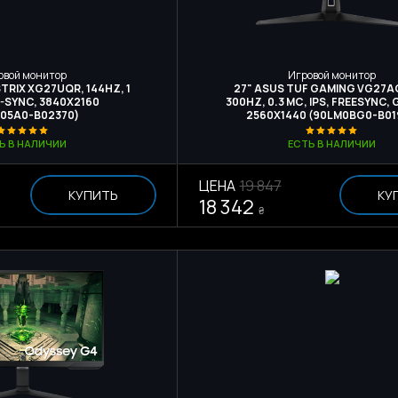
овой монитор
Игровой монитор
TRIX XG27UQR, 144HZ, 1
27" ASUS TUF GAMING VG27A
G-SYNC, 3840Х2160
300HZ, 0.3 МС, IPS, FREESYNC,
05A0-B02370)
2560Х1440 (90LM0BG0-B01
Ь В НАЛИЧИИ
ЕСТЬ В НАЛИЧИИ
ЦЕНА
19 847
КУПИТЬ
КУ
18 342
₴