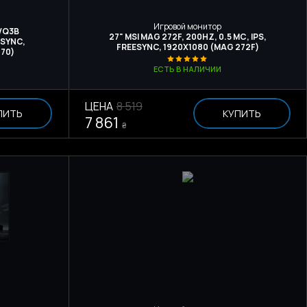
Игровой монитор
VQ3B
27" MSI MAG 272F, 200HZ, 0.5 МС, IPS,
ESYNC,
FREESYNC, 1920Х1080 (MAG 272F)
170)
ЕСТЬ В НАЛИЧИИ
ЦЕНА
8 519
ПИТЬ
КУПИТЬ
7 861
₴