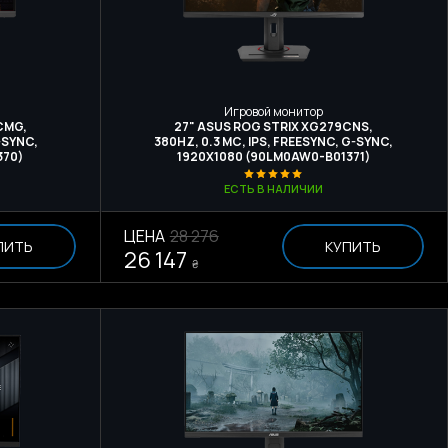
Игровой монитор
CMG,
27" ASUS ROG STRIX XG279CNS,
-SYNC,
380HZ, 0.3 МС, IPS, FREESYNC, G-SYNC,
370)
1920X1080 (90LM0AW0-B01371)
ЕСТЬ В НАЛИЧИИ
ЦЕНА
28 276
ПИТЬ
КУПИТЬ
26 147
₴