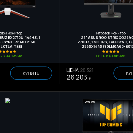
овой монитор
Игровой монитор
IUZ EX2710U, 144HZ, 1
27" ASUS ROG STRIX XG27A
REESYNC, 3840Х2160
270HZ, 1 МС, IPS, FREESYNC, G
.LKTLA.TBE)
2560X1440 (90LM0A60-B01
Ь В НАЛИЧИИ
ЕСТЬ В НАЛИЧИИ
ЦЕНА
28 321
КУПИТЬ
КУ
26 203
₴