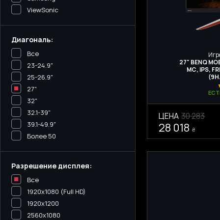
ViewSonic
Диагональ:
Все
Игр
27" BENQ MOB
23-24.9"
МС, IPS, F
25-26.9"
(9H
27"
ЕСТ
32"
32.1-39"
ЦЕНА
30 283
39.1-49.9"
28 018
₴
Более 50
Разрешение дисплея:
Все
1920x1080 (Full HD)
1920x1200
2560x1080