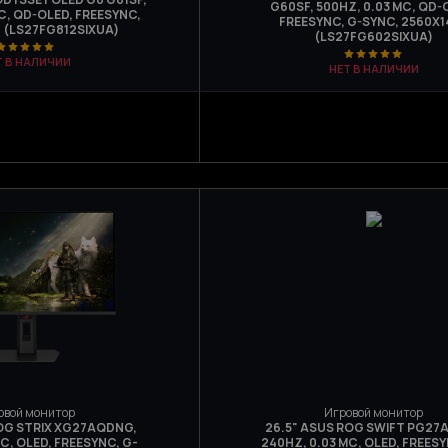
G60SF, 500HZ, 0.03 МС, QD-
С, QD-OLED, FREESYNC,
FREESYNC, G-SYNC, 2560Х1
 (LS27FG812SIXUA)
(LS27FG602SIXUA)
Т В НАЛИЧИИ
НЕТ В НАЛИЧИИ
овой монитор
Игровой монитор
ROG STRIX XG27AQDNG,
26.5" ASUS ROG SWIFT PG27
С, OLED, FREESYNC, G-
240HZ, 0.03 МС, OLED, FREESY