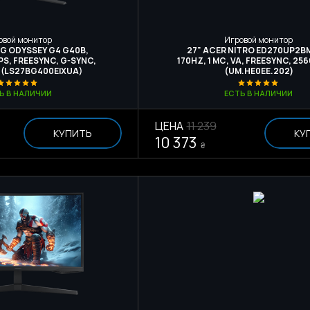
овой монитор
Игровой монитор
G ODYSSEY G4 G40B,
27" ACER NITRO ED270UP2BM
IPS, FREESYNC, G-SYNC,
170HZ, 1 МС, VA, FREESYNC, 25
 (LS27BG400EIXUA)
(UM.HE0EE.202)
Ь В НАЛИЧИИ
ЕСТЬ В НАЛИЧИИ
ЦЕНА
11 239
КУПИТЬ
КУ
10 373
₴