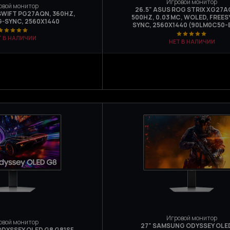
Игровой монитор
овой монитор
26.5" ASUS ROG STRIX XG27
SWIFT PG27AQN, 360HZ,
500HZ, 0.03 МС, WOLED, FREES
 G-SYNC, 2560X1440
SYNC, 2560X1440 (90LM0C50-B
Т В НАЛИЧИИ
НЕТ В НАЛИЧИИ
Игровой монитор
овой монитор
27" SAMSUNG ODYSSEY OLE
DYSSEY OLED G8 G81SF,