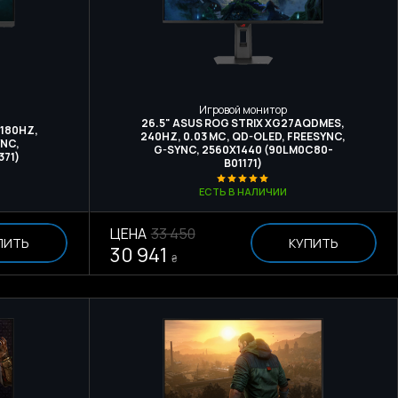
Игровой монитор
26.5" ASUS ROG STRIX XG27AQDMES,
 180HZ,
240HZ, 0.03 МС, QD-OLED, FREESYNC,
YNC,
G-SYNC, 2560Х1440 (90LM0C80-
371)
B01171)
ЕСТЬ В НАЛИЧИИ
ЦЕНА
33 450
ПИТЬ
КУПИТЬ
30 941
₴