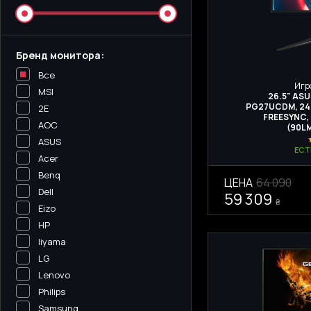
Бренд монитора:
Все
Игр
MSI
26.5" AS
PG27UCDM, 240
2E
FREESYNC,
AOC
(90L
ASUS
ЕСТ
Acer
Benq
ЦЕНА
64 090
Dell
59 309
₴
Eizo
HP
Iiyama
LG
Lenovo
Philips
Samsung