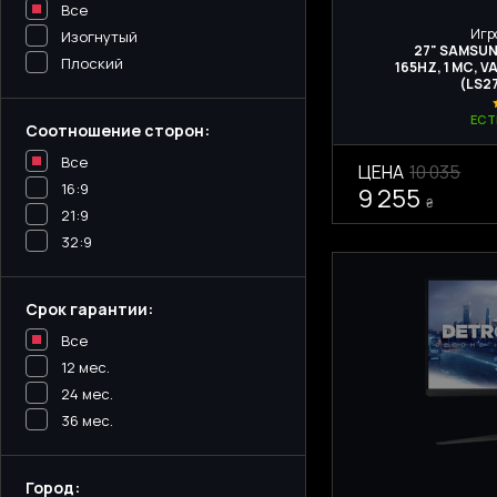
Все
Игр
Изогнутый
27" SAMSUN
Плоский
165HZ, 1 МС, V
(LS2
ЕСТ
Соотношение сторон:
Все
ЦЕНА
10 035
16:9
9 255
₴
21:9
32:9
Срок гарантии:
Все
12 мес.
24 мес.
36 мес.
Город: