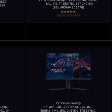
OLED,
1 МС, IPS, FREESYNC, 3840Х2160
440
(90LM03A0-B02370)
НЕТ В НАЛИЧИИ
Игровой монитор
AQDM,
27" ASUS ROG STRIX XG27AQMR,
NC, G-
300HZ, 1 МС, IPS, G-SYNC, FREESYNC,