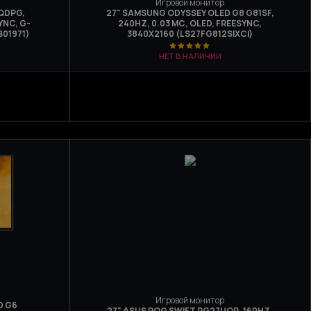
Игровой монитор
AQDPG,
27" SAMSUNG ODYSSEY OLED G8 G81SF,
YNC, G-
240HZ, 0.03 МС, OLED, FREESYNC,
01971)
3840Х2160 (LS27FG812SIXCI)
НЕТ В НАЛИЧИИ
Игровой монитор
D G6
27" ASUS ROG SWIFT PG27UQR, 160HZ,