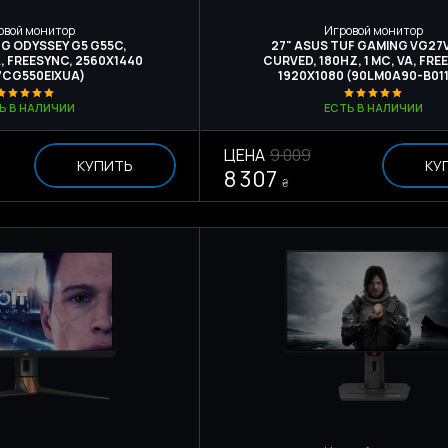
овой монитор
Игровой монитор
G ODYSSEY G5 G55C,
27" ASUS TUF GAMING VG27
A, FREESYNC, 2560Х1440
CURVED, 180HZ, 1 МС, VA, FRE
7CG550EIXUA)
1920Х1080 (90LM0A90-B01
Ь В НАЛИЧИИ
ЕСТЬ В НАЛИЧИИ
ЦЕНА
9 009
КУПИТЬ
КУ
8 307
₴