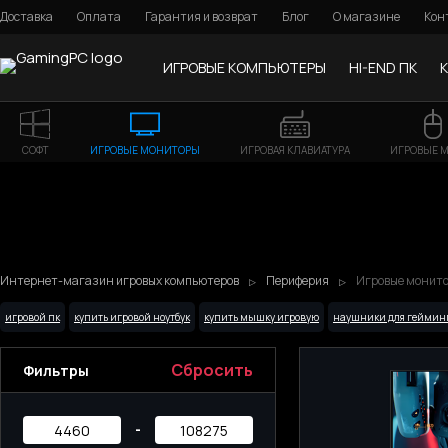
Доставка
Оплата
Гарантия и возврат
Блог
О магазине
Кон
ИГРОВЫЕ КОМПЬЮТЕРЫ
HI-END ПК
СОФТ
ИГРОВЫЕ МОНИТОРЫ
ИГРОВАЯ КЛАВИАТУРА
ИГРОВЫЕ 
Интернет-магазин игровых компьютеров
Периферия
Игровые монито
игровой пк
купить игровой ноутбук
купить мышку игровую
наушники для геймин
Сбросить
Фильтры
-