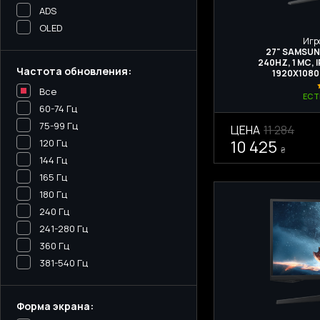
ADS
OLED
Игр
27" SAMSUN
240HZ, 1 МС, 
Частота обновления:
1920X1080
Все
ЕСТ
60-74 Гц
75-99 Гц
ЦЕНА
11 284
10 425
120 Гц
₴
144 Гц
165 Гц
180 Гц
240 Гц
241-280 Гц
360 Гц
381-540 Гц
Форма экрана: