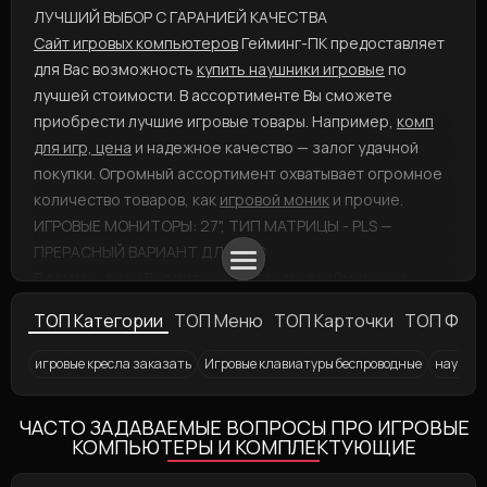
ЛУЧШИЙ ВЫБОР С ГАРАНИЕЙ КАЧЕСТВА
Сайт игровых компьютеров
Гейминг-ПК предоставляет
для Вас возможность
купить наушники игровые
по
лучшей стоимости. В ассортименте Вы сможете
приобрести лучшие игровые товары. Например,
комп
для игр, цена
и надежное качество — залог удачной
покупки. Огромный ассортимент охватывает огромное
количество товаров, как
игровой моник
и прочие.
ИГРОВЫЕ МОНИТОРЫ: 27", ТИП МАТРИЦЫ - PLS —
ПРЕРАСНЫЙ ВАРИАНТ ДЛЯ ВАС
В случае, если Вас интересует
мышка геймерская,
купить
сможете, добавив товар в корзину и выбрав
ТОП Категории
ТОП Меню
ТОП Карточки
ТОП Фил
предпочтительный тип оплаты. А
аксессуары для
геймеров
представлены в многообразных вариациях:
игровые кресла заказать
Игровые клавиатуры беспроводные
наушник
выбирайте скорее! Собираетесь заказать
игровую
Интернет-магазин игровых компьютеров
Игровые колонки Golden Field LA-120C BT
Игровые мониторы 2560x1440 (Quad HD) (Тип матрицы - VA)
сборка пк за 40
компьютер для видеомонтажа 4к
Игровой роутер (WiFi) Asus R
Игровой персональный комп
офисный системный
Игровые м
мышку для компьютера
? Мы Вам поможем! Товары
компьютер за 80 тысяч
компьютер intel core i7
компьютеры 3d
ЧАСТО ЗАДАВАЕМЫЕ ВОПРОСЫ ПРО ИГРОВЫЕ
доставляем в Черкассы и по другим уголкам страны.
КОМПЬЮТЕРЫ И КОМПЛЕКТУЮЩИЕ
собрать компьютер на базе amd ryzen
Цена игровых наушников
от нашего онлайн-магазина
купить компьютер для 3d max
самая доступная на рынке.