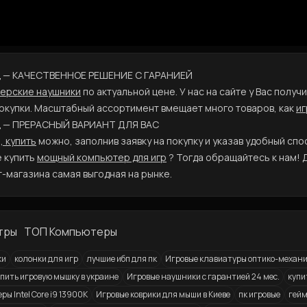
Ц — КАЧЕСТВЕННОЕ РЕШЕНИЕ С ГАРАНИЕЙ
мерские наушники
по актуальной цене. У нас на сайте у Вас полу
покупки. Масштабный ассортимент вмещает много товаров, как
иг
Ц — ПРЕРАСНЫЙ ВАРИАНТ ДЛЯ ВАС
 купить
можно, заполнив заявку на покупку и указав удобный спо
е купить
мощный компьютер для игр
? Тогда обращайтесь к нам! 
-магазина самая выгодная на рынке.
тры
ТОП Компьютеры
ки
колонки для игр
лучшие ибп для пк
Игровые клавиатуры оптико-механи
упить игровую мышку в украине
Игровые наушники с гарантией 24 мес.
купи
ы Intel Core i9 13900K
Игровые коврики для мыши в Киеве
пк игровые
гейм