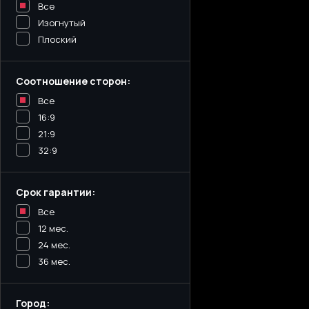
Все
Изогнутый
Плоский
Соотношение сторон:
Все
16:9
21:9
32:9
Срок гарантии:
Все
12 мес.
24 мес.
36 мес.
Город: