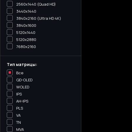
2560x1440 (Quad HD)
3440х1440
3840x2160 (Ultra HD 4K)
3840x1600
5120x1440
5120х2880
7680x2160
Тип матрицы:
Все
QD-OLED
WOLED
IPS
AH-IPS
PLS
VA
TN
MVA