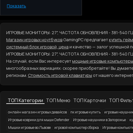
Показать
Киев
Одесса
Днепр
Харьков
ИГРОВЫЕ МОНИТОРЫ: 27", ЧАСТОТА ОБНОВЛЕНИЯ - 381-540 Г
Запорожье
Магазин игровых ноутбуков
GamingPC предлагает
купить гей
Львов
системный блок игровой, цена
и качество — залог успешной 
ИГРОВЫЕ МОНИТОРЫ: 27", ЧАСТОТА ОБНОВЛЕНИЯ - 381-540 Г
На случай, если Вас интересует
мощные игровые компьютеры,
многообразных вариациях: скорее приобретайте! Вы думает
регионам.
Стоимость игровой клавиатуры
от нашего интернет
ТОП Категории
ТОП Меню
ТОП Карточки
ТОП Филь
онлайн магазин игровых девайсов
пк игровые купить
игровые наушни
Игровые коврики для мыши Defender
Игровые наушники в Запорожье
к
Мышки игровые во Львове
игровой компьютер сборка
Игровые компьютер