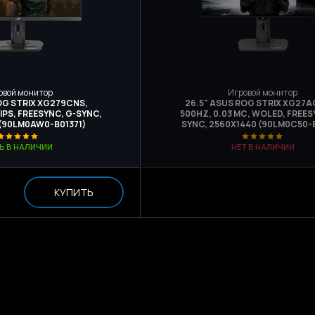
овой монитор
Игровой монитор
OG STRIX XG279CNS,
26.5" ASUS ROG STRIX XG27
 IPS, FREESYNC, G-SYNC,
500HZ, 0.03 МС, WOLED, FREES
 (90LM0AW0-B01371)
SYNC, 2560X1440 (90LM0C50-B
Ь В НАЛИЧИИ
НЕТ В НАЛИЧИИ
КУПИТЬ