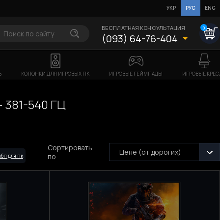
УКР
РУС
ENG
БЕСПЛАТНАЯ КОНСУЛЬТАЦИЯ
0
(093) 64-76-404
Ь
КОЛОНКИ ДЛЯ ИГРОВЫХ ПК
ИГРОВЫЕ ГЕЙМПАДЫ
ИГРОВЫЕ КРЕС
 381-540 ГЦ
Сортировать
Цене (от дорогих)
по
бп для пк