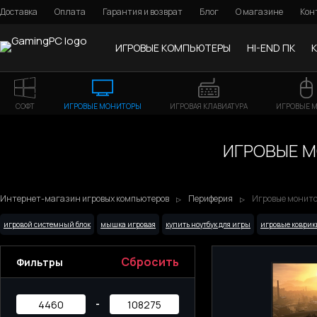
Доставка
Оплата
Гарантия и возврат
Блог
О магазине
Кон
ИГРОВЫЕ КОМПЬЮТЕРЫ
HI-END ПК
СОФТ
ИГРОВЫЕ МОНИТОРЫ
ИГРОВАЯ КЛАВИАТУРА
ИГРОВЫЕ 
ИГРОВЫЕ МО
Интернет-магазин игровых компьютеров
Периферия
Игровые монитор
игровой системный блок
мышка игровая
купить ноутбук для игры
игровые коврик
Сбросить
Фильтры
-