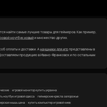
чится найти самые лучшие товары для геймеров. Как пример,
ровой ноутбук новый
и множество других.
соб оплаты и доставки. А
наушники для игр
представлены в
Доставляем продукцию в Ивано-Франковск и по остальным
ческие
игровой монитор купить украина
ть ноутбук игровой одесса
геймерские кресла запорожье
ерская мышь цена
купить компьютер игровой киев