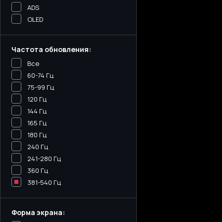
ADS
OLED
Частота обновления:
Все
60-74 Гц
75-99 Гц
120 Гц
144 Гц
165 Гц
180 Гц
240 Гц
241-280 Гц
360 Гц
381-540 Гц
Форма экрана: