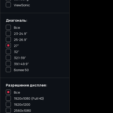
ViewSonic
Диагональ:
Все
23-24.9"
25-26.9"
27"
32"
32.1-39"
39.1-49.9"
Более 50
Разрешение дисплея:
Все
1920x1080 (Full HD)
1920x1200
2560x1080