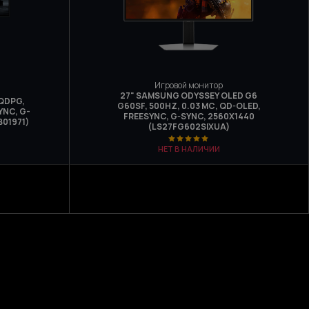
Игровой монитор
27" SAMSUNG ODYSSEY OLED G6
AQDPG,
G60SF, 500HZ, 0.03 МС, QD-OLED,
YNC, G-
FREESYNC, G-SYNC, 2560Х1440
01971)
(LS27FG602SIXUA)
НЕТ В НАЛИЧИИ