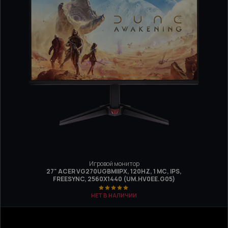
Игровой монитор
27" ACER VG270UGBMIIPX, 120HZ, 1 МС, IPS,
FREESYNC, 2560Х1440 (UM.HV0EE.G05)
НЕТ В НАЛИЧИИ