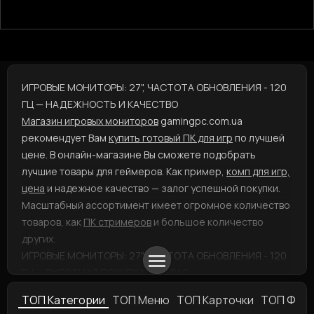
ИГРОВЫЕ МОНИТОРЫ: 27", ЧАСТОТА ОБНОВЛЕНИЯ - 120
ГЦ — НАДЕЖНОСТЬ И КАЧЕСТВО
Магазин игровых мониторов
gamingpc.com.ua
рекомендует Вам
купить готовый ПК для игр
по лучшей
цене. В онлайн-магазине Вы сможете подобрать
лучшие товары для геймеров. Как пример,
комп для игр,
цена
и надежное качество — залог успешной покупки.
Масштабный ассортимент имеет огромное количество
товаров, как
ПК стримеров
и большое количество
других.
ИГРОВЫЕ МОНИТОРЫ: 27", ЧАСТОТА ОБНОВЛЕНИЯ - 120
ГЦ — ВЫГОДНАЯ ПОКУПКА ДЛЯ ВАС
В случае, если Вас интересует
компьютерные
ТОП Категории
ТОП Меню
ТОП Карточки
ТОП Фил
программы, купить
можете, оформив заказ и выбрав