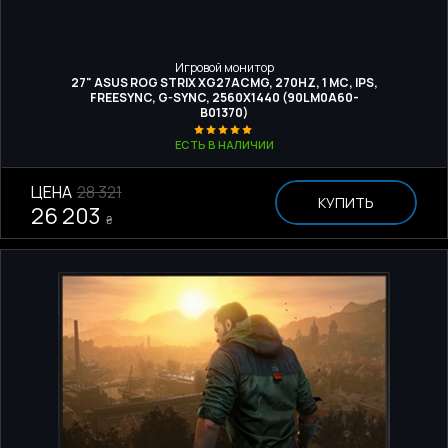
Игровой монитор
27" ASUS ROG STRIX XG27ACMG, 270HZ, 1 МС, IPS,
FREESYNC, G-SYNC, 2560X1440 (90LM0A60-
B01370)
ЕСТЬ В НАЛИЧИИ
ЦЕНА
28 321
КУПИТЬ
26 203
₴