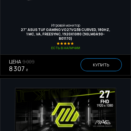
Игровой монитор
27" ASUS TUF GAMING VG27VQ3B CURVED, 180HZ,
1 МС, VA, FREESYNC, 1920Х1080 (90LM0A90-
B01170)
ЕСТЬ В НАЛИЧИИ
ЦЕНА
9 009
КУПИТЬ
8 307
₴