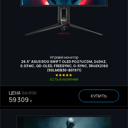
Игровой монитор
26.5" ASUS ROG SWIFT OLED PG27UCDM, 240HZ,
0.03 МС, QD-OLED, FREESYNC, G-SYNC, 3840X2160
(90LM0B30-B01971)
ЕСТЬ В НАЛИЧИИ
ЦЕНА
64 090
КУПИТЬ
59 309
₴