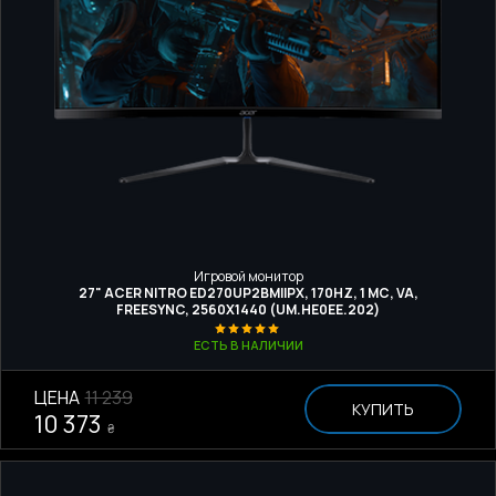
Игровой монитор
27" ACER NITRO ED270UP2BMIIPX, 170HZ, 1 МС, VA,
FREESYNC, 2560Х1440 (UM.HE0EE.202)
ЕСТЬ В НАЛИЧИИ
ЦЕНА
11 239
КУПИТЬ
10 373
₴