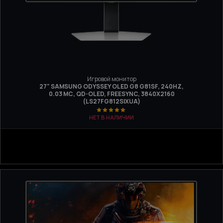
Игровой монитор
27" SAMSUNG ODYSSEY OLED G8 G81SF, 240HZ,
0.03 МС, QD-OLED, FREESYNC, 3840Х2160
(LS27FG812SIXUA)
НЕТ В НАЛИЧИИ