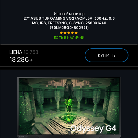
Игровой монитор
27" ASUS TUF GAMING VG27AQML5A, 300HZ, 0.3
МС, IPS, FREESYNC, G-SYNC, 2560X1440
(90LM0BG0-B02971)
ЕСТЬ В НАЛИЧИИ
ЦЕНА
19 758
КУПИТЬ
18 286
₴