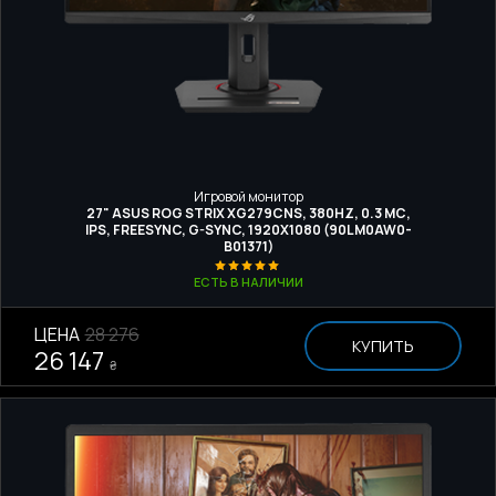
Игровой монитор
27" ASUS ROG STRIX XG279CNS, 380HZ, 0.3 МС,
IPS, FREESYNC, G-SYNC, 1920X1080 (90LM0AW0-
B01371)
ЕСТЬ В НАЛИЧИИ
ЦЕНА
28 276
КУПИТЬ
26 147
₴