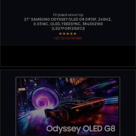
Игровой монитор
27" SAMSUNG ODYSSEY OLED G8 G81SF, 240HZ,
0.03 МС, OLED, FREESYNC, 3840Х2160
(LS27FG812SIXCI)
НЕТ В НАЛИЧИИ