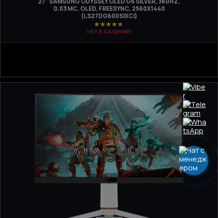
27" SAMSUNG ODYSSEY OLED G6 SILVER, 360HZ,
0.03 МС, OLED, FREESYNC, 2560Х1440
(LS27DG600SIXCI)
НЕТ В НАЛИЧИИ