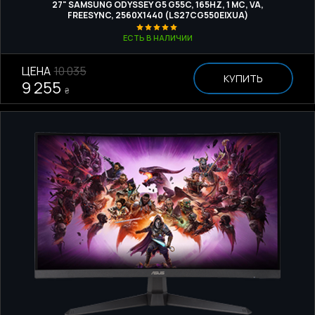
27" SAMSUNG ODYSSEY G5 G55C, 165HZ, 1 МС, VA,
FREESYNC, 2560Х1440 (LS27CG550EIXUA)
ЕСТЬ В НАЛИЧИИ
ЦЕНА
10 035
КУПИТЬ
9 255
₴