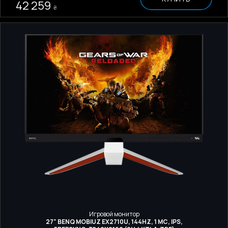
42 259
₴
Игровой монитор
27" BENQ MOBIUZ EX2710U, 144HZ, 1 МС, IPS,