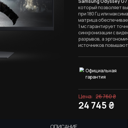
Samsung Odyssey G7
который позволяет в
при 180 Гц или максима
матрица обеспечивает
1 мс гарантирует точн
синхронизации с виде
разрывов, а эргономи
источников повышают
Официальная
гарантия
Цена:
26 760
₴
24 745
₴
ОПИСАНИЕ