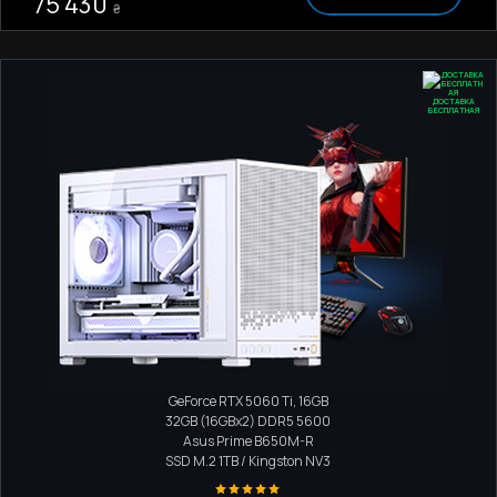
75 430
₴
ДОСТАВКА
БЕСПЛАТНАЯ
Компактний ПК
AMD Ryzen 5 9600X
GeForce RTX 5060 Ti, 16GB
32GB (16GBx2) DDR5 5600
Asus Prime B650M-R
SSD M.2
1TB / Kingston NV3