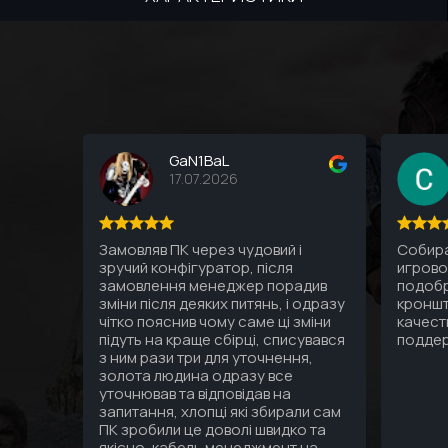
GaN1BaL
17.07.2026
Замовляв ПК через чудовий і
Собира
зручий конфігуратор, після
игрово
замовлення менеджер порадив
подобр
зміни після деяких питянь, і одразу
кроншт
чітко пояснив чому саме ці зміни
качест
підуть на краще сбірці, списувався
подде
з ним рази три для уточнення,
золота людина одразу все
уточнював та відповідав на
запитання, хлопці які збирали сам
ПК зробили це доволі швидко та
якісно, кабель менеджмент на