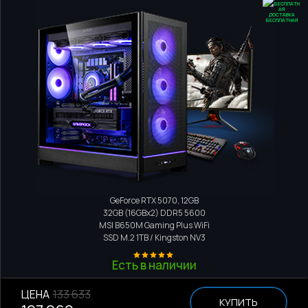
ДОСТАВКА
БЕСПЛАТНАЯ
Игровой компьютер
AMD Ryzen 9 9950X
GeForce RTX 5070, 12GB
32GB (16GBx2) DDR5 5600
MSI B650M Gaming Plus WiFi
SSD M.2
1TB / Kingston NV3
Есть в наличии
ЦЕНА
133 633
КУПИТЬ