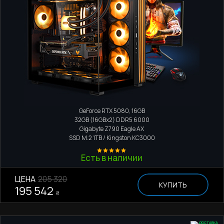
Игровой компьютер
Intel Core i7-14700KF
GeForce RTX 5080, 16GB
32GB (16GBx2) DDR5 6000
Gigabyte Z790 Eagle AX
SSD M.2
1TB / Kingston KC3000
Есть в наличии
ЦЕНА
205 320
КУПИТЬ
195 542
₴