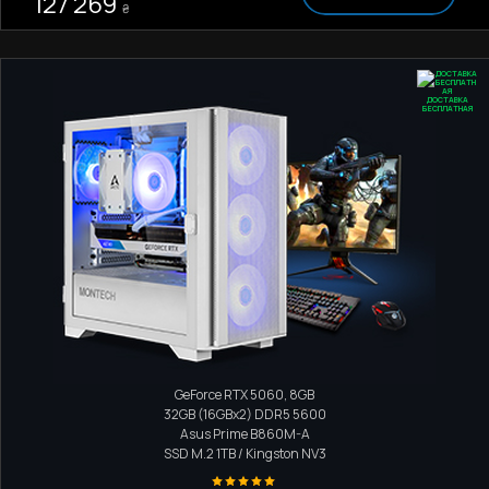
127 269
₴
ДОСТАВКА
БЕСПЛАТНАЯ
Игровой компьютер
Intel Core Ultra 5 225F
GeForce RTX 5060, 8GB
32GB (16GBx2) DDR5 5600
Asus Prime B860M-A
SSD M.2
1TB / Kingston NV3