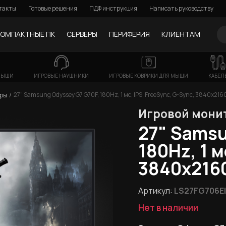
такты
Готовые решения
ПДФ инструкция
Написать руководству
КОМПАКТНЫЕ ПК
СЕРВЕРЫ
ПЕРИФЕРИЯ
КЛИЕНТАМ
МЫШИ
ИГРОВЫЕ НАУШНИКИ
ИГРОВЫЕ КОВРИКИ ДЛЯ МЫШИ
КАБЕЛ
27" Samsung Odyssey G7 G70F, 180Hz, 1 мс, IPS, FreeSync, G-Sync, 3840x21
оры
Игровой мони
27" Samsu
180Hz, 1 м
3840x216
Артикул:
LS27FG706E
Нет в наличии