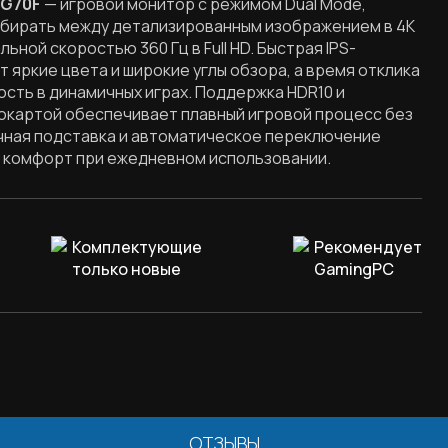
 G70F
— игровой монитор с режимом Dual Mode,
ыбирать между детализированным изображением в 4K
льной скоростью 360 Гц в Full HD. Быстрая IPS-
 яркие цвета и широкие углы обзора, а время отклика
ость в динамичных играх. Поддержка HDR10 и
окартой обеспечивает плавный игровой процесс без
чная подставка и автоматическое переключение
 комфорт при ежедневном использовании.
Комплектующие
Рекомендует
только новые
GamingPC
ОТЗЫВЫ