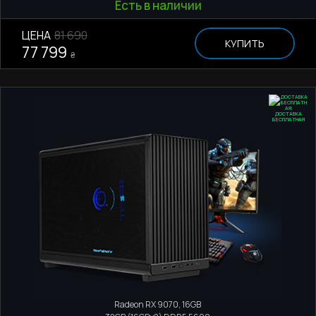
Есть в наличии
ЦЕНА
81 690
КУПИТЬ
77 799
₴
ДОСТАВКА
БЕСПЛАТНАЯ
Компактний ПК
AMD Ryzen 7 7700
Radeon RX 9070, 16GB