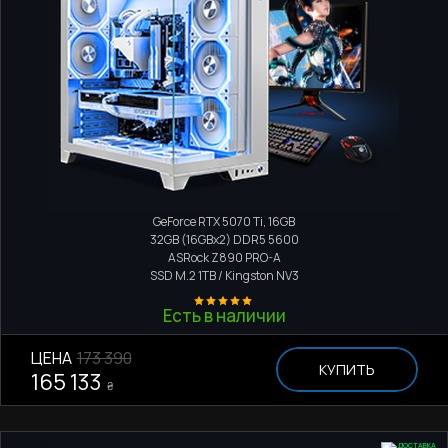
Игровой компьютер
Intel Core Ultra 9 285K
GeForce RTX 5070 Ti, 16GB
32GB (16GBx2) DDR5 5600
ASRock Z890 PRO-A
SSD M.2
1TB / Kingston NV3
Есть в наличии
ЦЕНА
173 390
КУПИТЬ
165 133
₴