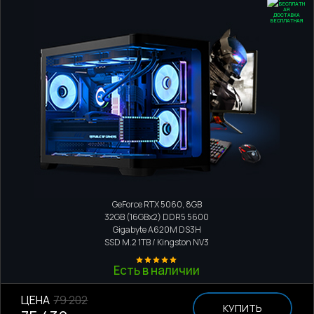
ДОСТАВКА
БЕСПЛАТНАЯ
Игровой компьютер
AMD Ryzen 5 7600X
GeForce RTX 5060, 8GB
32GB (16GBx2) DDR5 5600
Gigabyte A620M DS3H
SSD M.2
1TB / Kingston NV3
Есть в наличии
ЦЕНА
79 202
КУПИТЬ