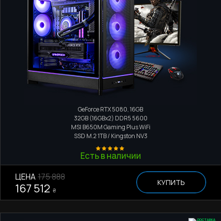
Игровой компьютер
AMD Ryzen 9 7900
GeForce RTX 5080, 16GB
32GB (16GBx2) DDR5 5600
MSI B650M Gaming Plus WiFi
SSD M.2
1TB / Kingston NV3
Есть в наличии
ЦЕНА
175 888
КУПИТЬ
167 512
₴