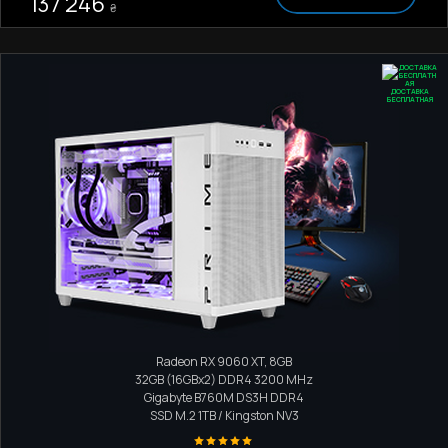
137 246
₴
ДОСТАВКА
БЕСПЛАТНАЯ
Игровой компьютер
Intel Core i5-14400F
Radeon RX 9060 XT, 8GB
32GB (16GBx2) DDR4 3200 MHz
Gigabyte B760M DS3H DDR4
SSD M.2
1TB / Kingston NV3