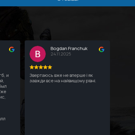
Bogdan Franchuk
24.11.2025
б, и
Звертаюсь вже не вперше і як
Все ду
й,
завжди все на найвищому рівні.
Профес
 был
пк, все
Уже
ис,
илл