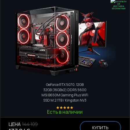
ДОСТАВКА
БЕСПЛАТНАЯ
Игровой компьютер
AMD Ryzen 9 9950X3D
GeForce RTX 5070, 12GB
32GB (16GBx2) DDR5 5600
MSI B650M Gaming Plus WiFi
SSD M.2
1TB / Kingston NV3
Есть в наличии
ЦЕНА
144 109
КУПИТЬ