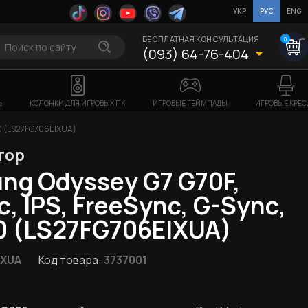
УКР
РУС
ENG
БЕСПЛАТНАЯ КОНСУЛЬТАЦИЯ
0
(093) 64-76-404
Ь
КОЛОНКИ ДЛЯ ИГРОВЫХ ПК
ИГРОВЫЕ ГЕЙМПАДЫ
ИГРОВЫЕ КРЕС
60 (LS27FG706EIXUA)
тор
ng Odyssey G7 G70F,
с, IPS, FreeSync, G-Sync,
0 (LS27FG706EIXUA)
IXUA
Код товара:
3737001