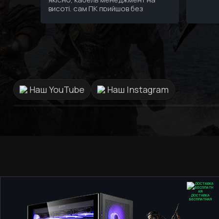
висоті, сам ПК прийшов без
подряпин гарно упакований а
саме головне надійно, тепер я
дійсно знаю що за 3 зібраних мені
ПК за останні 10 років найкращий
сервіс та персонал саме в
GamingPC!!!
Наш YouTube
Наш Instagram
ДОСТАВКА
БЕСПЛАТНАЯ