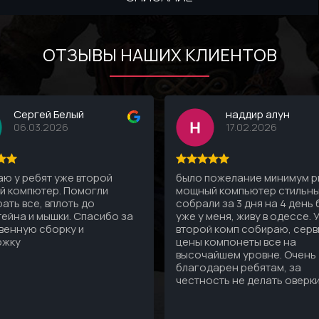
ОТЗЫВЫ НАШИХ КЛИЕНТОВ
Сергей Белый
наддир алун
06.03.2026
17.02.2026
ю у ребят уже второй
было пожелание минимум рг
й компютер. Помогли
мощный компьютер стильны
ать все, вплоть до
собрали за 3 дня на 4 день
ейна и мышки. Спасибо за
уже у меня, живу в одессе. 
венную сборку и
второй комп собираю, серв
ржку
цены компонеты все на
высочайшем уровне. Очень
благодарен ребятам, за
честность не делать оверк