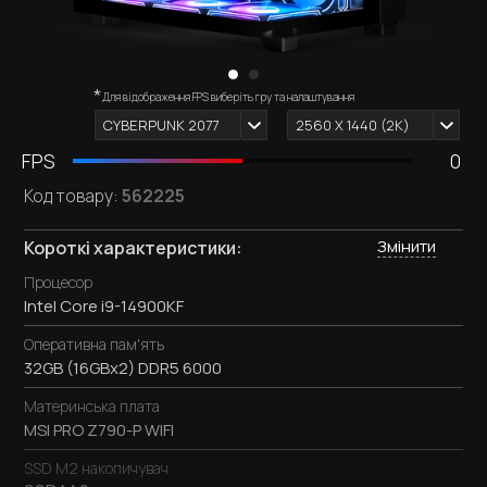
*
Зовнішній вигляд комп'ютера залежить від обраних
Для відображення FPS виберіть гру та налаштування
i
комплектуючих.
CYBERPUNK 2077
2560 X 1440 (2К)
FPS
0
Код товару:
562225
Змінити
Короткі характеристики:
Процесор
Intel Core i9-14900KF
Оперативна пам'ять
32GB (16GBx2) DDR5 6000
Материнська плата
MSI PRO Z790-P WIFI
SSD M2 накопичувач