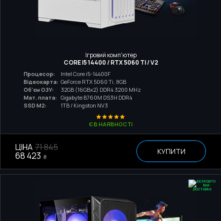
Ігровий комп'ютер
CORE I5 14400 / RTX 5060 TI / V2
Процесор:
Intel Core i5-14400F
Відеокарта:
GeForce RTX 5060 Ti, 8GB
Об'єм ОЗУ:
32GB (16GBx2) DDR4 3200 MHz
Мат. плата:
Gigabyte B760M DS3H DDR4
SSD M2:
1TB / Kingston NV3
Є В НАЯВНОСТІ
ЦІНА
71 845
КУПИТИ
68 423
₴