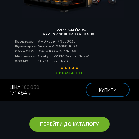
Ігровий комп'ютер
RYZEN 7 9800X3D / RTX 5080
Процесор:
AMD Ryzen 7 9800X3D
Відеокарта:
GeForce RTX 5080, 16GB
Об'єм ОЗУ:
32GB (16GBx2) DDR5 5600
Мат. плата:
Gigabyte B650M Gaming Plus WiFi
SSD M2:
1TB / Kingston NV3
Є В НАЯВНОСТІ
ЦІНА
180 059
КУПИТИ
171 484
₴
ПЕРЕЙТИ ДО КАТАЛОГУ