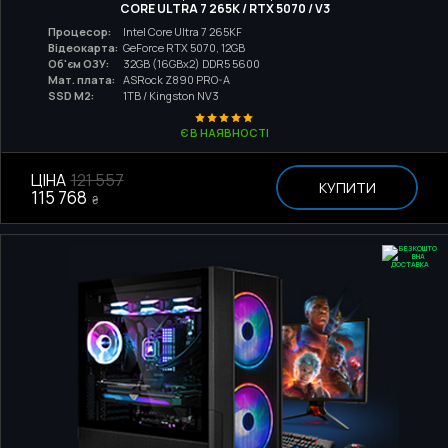
CORE ULTRA 7 265K / RTX 5070 / V3
Процесор:
Intel Core Ultra 7 265KF
Відеокарта:
GeForce RTX 5070, 12GB
Об'єм ОЗУ:
32GB (16GBx2) DDR5 5600
Мат. плата:
ASRock Z890 PRO-A
SSD M2:
1TB / Kingston NV3
Є В НАЯВНОСТІ
ЦІНА
121 557
КУПИТИ
115 768
₴