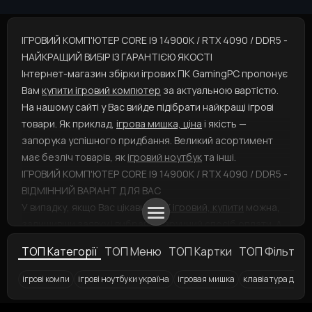
ІГРОВИЙ КОМП'ЮТЕР CORE I9 14900K / RTX 4090 / DDR5 -
НАЙКРАЩИЙ ВИБІР ІЗ ГАРАНТІЄЮ ЯКОСТІ
Інтернет-магазин збірки ігрових ПК GamingPC пропонує
Вам
купити ігровий компютер
за актуальною вартістю.
На нашому сайті у Вас вийде підібрати найкращі ігрові
товари. Як приклад,
ігрова мишка, ціна
і якість —
запорука успішного придбання. Великий асортимент
має безліч товарів, як
ігровий ноутбук
та інші.
ІГРОВИЙ КОМП'ЮТЕР CORE I9 14900K / RTX 4090 / DDR5 -
ВІДМІННИЙ ВАРІАНТ ДЛЯ ВАС
У випадку, якщо Вас цікавить
ПК ігровий, купити
можна,
залишивши заявку і вибравши зручний спосіб оплати. А
ігрові ПК
представлені у різноманітних варіаціях:
ТОП Категорії
ТОП Меню
ТОП Картки
ТОП Фільтри
скоріше робіть вибір! Ви збираєтесь замовити такий
продукт, як
комп'ютер для ігор
? Ми раді допомогти Вам!
ігрові компи
ігрові ноутбуки україна
ігровая мишка
клавіатура для 
Ігровий комп'ютер
Ігрова клавіатура HyperX Alloy MKW100 TTC Red USB RGB
Ігрові клавіатури провідні
Ігрові ноутбуки
Ігрові монітори 37.5"
Аксесуари для геймерів
Ігрові килимки для ми
Ігровий моніт
Ігрова кл