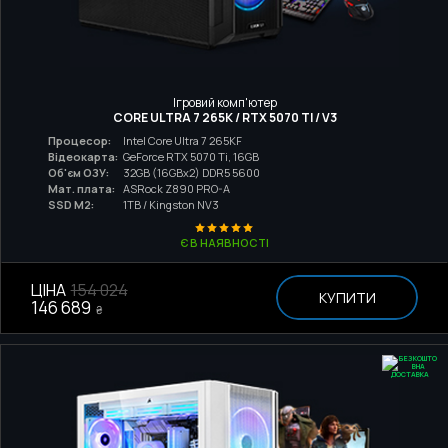
Ігровий комп'ютер
CORE ULTRA 7 265K / RTX 5070 TI / V3
Процесор:
Intel Core Ultra 7 265KF
Відеокарта:
GeForce RTX 5070 Ti, 16GB
Об'єм ОЗУ:
32GB (16GBx2) DDR5 5600
Мат. плата:
ASRock Z890 PRO-A
SSD M2:
1TB / Kingston NV3
Є В НАЯВНОСТІ
ЦІНА
154 024
КУПИТИ
146 689
₴