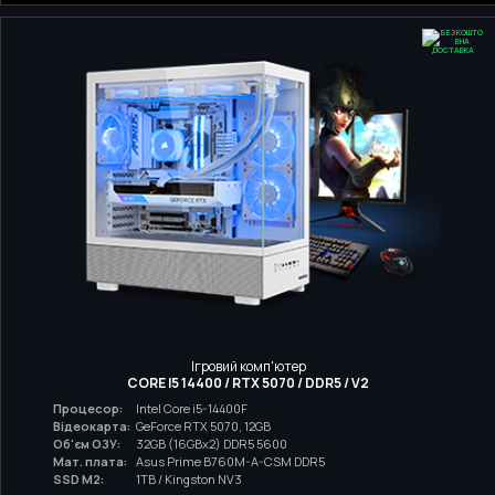
Ігровий комп'ютер
CORE I5 14400 / RTX 5070 / DDR5 / V2
Процесор:
Intel Core i5-14400F
Відеокарта:
GeForce RTX 5070, 12GB
Об'єм ОЗУ:
32GB (16GBx2) DDR5 5600
Мат. плата:
Asus Prime B760M-A-CSM DDR5
SSD M2:
1TB / Kingston NV3