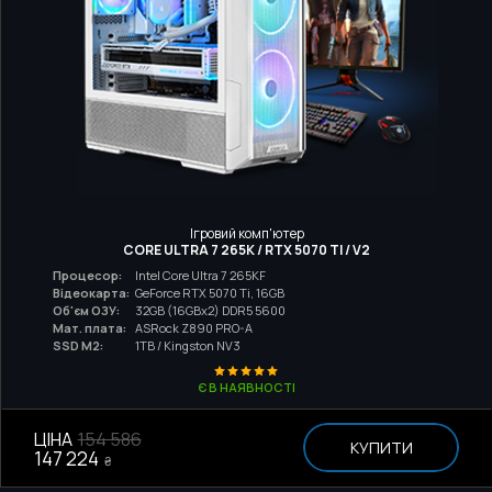
Ігровий комп'ютер
CORE ULTRA 7 265K / RTX 5070 TI / V2
Процесор:
Intel Core Ultra 7 265KF
Відеокарта:
GeForce RTX 5070 Ti, 16GB
Об'єм ОЗУ:
32GB (16GBx2) DDR5 5600
Мат. плата:
ASRock Z890 PRO-A
SSD M2:
1TB / Kingston NV3
Є В НАЯВНОСТІ
ЦІНА
154 586
КУПИТИ
147 224
₴