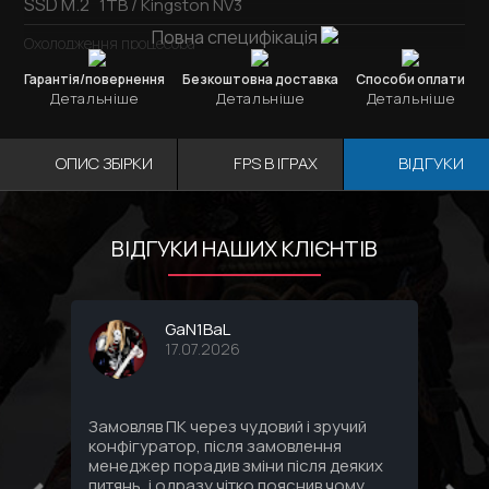
SSD M.2
1TB / Kingston NV3
Повна специфікація
Охолодження процесора
MSI MAG CoreLiquid A13
Гарантія/повернення
Безкоштовна доставка
Способи оплати
Детальніше
Детальніше
Детальніше
Блок живлення
1000W / MSI MAG A1000GL
ОПИС ЗБІРКИ
FPS В ІГРАХ
ВІДГУКИ
Корпус
Jonsbo TK-3 Black
ВІДГУКИ НАШИХ КЛІЄНТІВ
GaN1BaL
17.07.2026
Замовляв ПК через чудовий і зручий
Соби
конфігуратор, після замовлення
комп
менеджер порадив зміни після деяких
впло
питянь, і одразу чітко пояснив чому
Спас