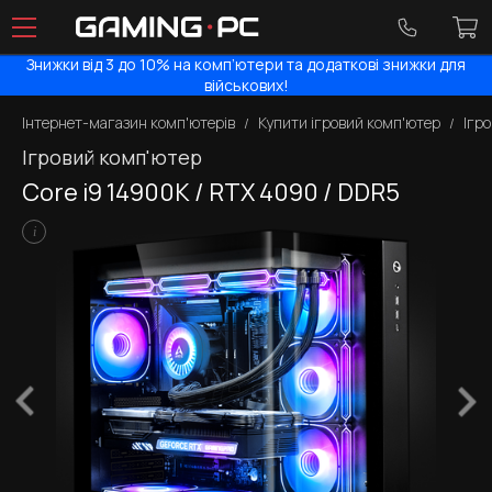
Знижки від 3 до 10% на комп’ютери та додаткові знижки для
військових!
Інтернет-магазин комп'ютерів
Купити ігровий комп'ютер
Ігр
Ігровий комп'ютер
Core i9 14900K / RTX 4090 / DDR5
i