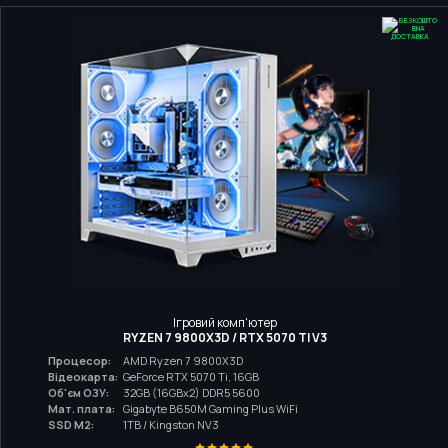
Ігровий комп'ютер
RYZEN 7 9800X3D / RTX 5070 TI V3
Процесор:
AMD Ryzen 7 9800X3D
Відеокарта:
GeForce RTX 5070 Ti, 16GB
Об'єм ОЗУ:
32GB (16GBx2) DDR5 5600
Мат. плата:
Gigabyte B650M Gaming Plus WiFi
SSD M2:
1TB / Kingston NV3