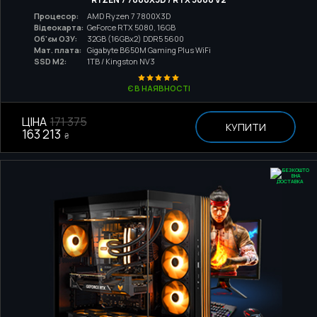
Процесор:
AMD Ryzen 7 7800X3D
Відеокарта:
GeForce RTX 5080, 16GB
Об'єм ОЗУ:
32GB (16GBx2) DDR5 5600
Мат. плата:
Gigabyte B650M Gaming Plus WiFi
SSD M2:
1TB / Kingston NV3
Є В НАЯВНОСТІ
ЦІНА
171 375
КУПИТИ
163 213
₴