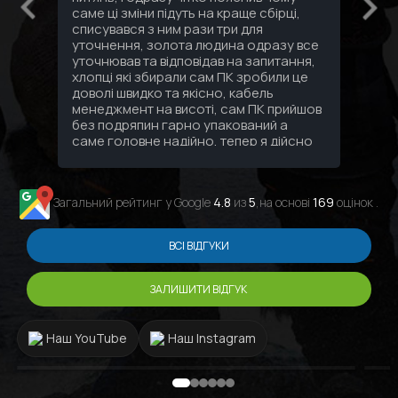
саме ці зміни підуть на краще сбірці,
под
списувався з ним рази три для
уточнення, золота людина одразу все
уточнював та відповідав на запитання,
хлопці які збирали сам ПК зробили це
доволі швидко та якісно, кабель
менеджмент на висоті, сам ПК прийшов
без подряпин гарно упакований а
саме головне надійно, тепер я дійсно
знаю що за 3 зібраних мені ПК за
останні 10 років найкращий сервіс та
персонал саме в GamingPC!!!
Загальний рейтинг у Google
4.8
из
5
,на основі
169
оцінок .
ВСІ ВІДГУКИ
ЗАЛИШИТИ ВІДГУК
Наш YouTube
Наш Instagram