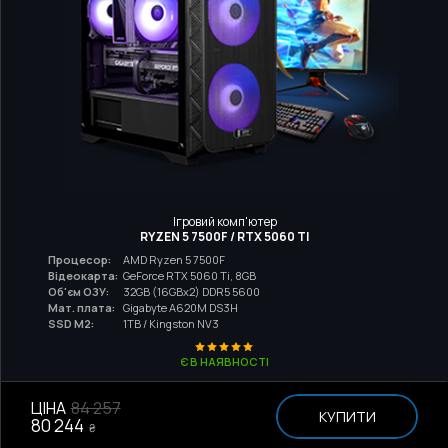
Ігровий комп'ютер
RYZEN 5 7500F / RTX 5060 TI
Процесор:
AMD Ryzen 5 7500F
Відеокарта:
GeForce RTX 5060 Ti, 8GB
Об'єм ОЗУ:
32GB (16GBx2) DDR5 5600
Мат. плата:
Gigabyte A620M DS3H
SSD M2:
1TB / Kingston NV3
Є В НАЯВНОСТІ
ЦІНА
84 257
КУПИТИ
80 244
₴