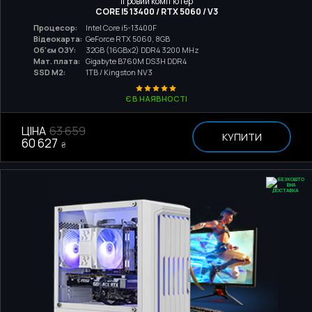
Ігровий комп'ютер
CORE I5 13400 / RTX 5060 / V3
Процесор:
Intel Core i5-13400F
Відеокарта:
GeForce RTX 5060, 8GB
Об'єм ОЗУ:
32GB (16GBx2) DDR4 3200 MHz
Мат. плата:
Gigabyte B760M DS3H DDR4
SSD M2:
1TB / Kingston NV3
Є В НАЯВНОСТІ
ЦІНА
63 659
КУПИТИ
60 627
₴