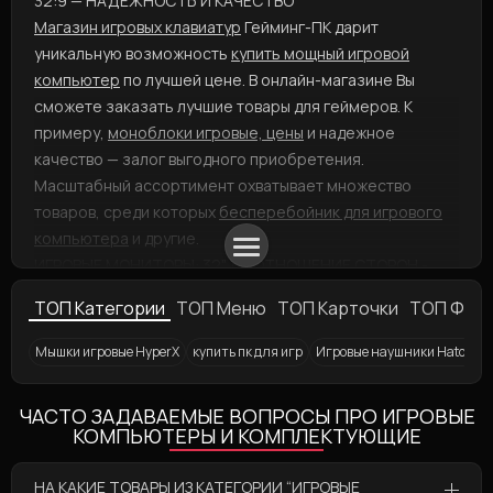
32:9 — НАДЕЖНОСТЬ И КАЧЕСТВО
Магазин игровых клавиатур
Гейминг-ПК дарит
уникальную возможность
купить мощный игровой
компьютер
по лучшей цене. В онлайн-магазине Вы
сможете заказать лучшие товары для геймеров. К
примеру,
моноблоки игровые, цены
и надежное
качество — залог выгодного приобретения.
Масштабный ассортимент охватывает множество
товаров, среди которых
бесперебойник для игрового
компьютера
и другие.
ИГРОВЫЕ МОНИТОРЫ: 32", СООТНОШЕНИЕ СТОРОН -
32:9 — ЗАМЕЧАТЕЛЬНЫЙ ВАРИАНТ ДЛЯ ВАС
ТОП Категории
ТОП Меню
ТОП Карточки
ТОП Фил
А если Вас интересует
мощный моноблок, купить
получится, оформив заказ и указав способ доставки и
Мышки игровые HyperX
купить пк для игр
Игровые наушники Hator
И
оплаты. А
готовые игровые ПК
представлены в
Интернет-магазин игровых компьютеров
Игровой компьютер Ryzen 7 5800X / RTX 3090
Рамочные игровые мониторы с частотой обновления - 75 Гц
купить компьютер i9
компьютер рабочая станция
Игровой персональный комп
Игровой коврик для мыши
купить игровой ко
Механически
различных вариациях: приобретайте скорее! Вы
компьютер для dota 2
rtx 3060 компьютер
сборка пк за 80000
ЧАСТО ЗАДАВАЕМЫЕ ВОПРОСЫ ПРО ИГРОВЫЕ
думаете заказать
гарнитуру игровую
? Мы Вам
КОМПЬЮТЕРЫ И КОМПЛЕКТУЮЩИЕ
пк с rtx 3060 ti
собрать пк за 40000
поможем! Продукцию доставляем в Полтаву и по
сборки пк за 50000
пк рабочая станция
домашний игровой пк
остальным регионам.
Цена игровых компьютеров
от
НА КАКИЕ ТОВАРЫ ИЗ КАТЕГОРИИ “ИГРОВЫЕ