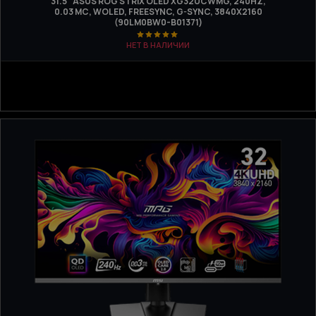
31.5" ASUS ROG STRIX OLED XG32UCWMG, 240HZ,
0.03 МС, WOLED, FREESYNC, G-SYNC, 3840Х2160
(90LM0BW0-B01371)
НЕТ В НАЛИЧИИ