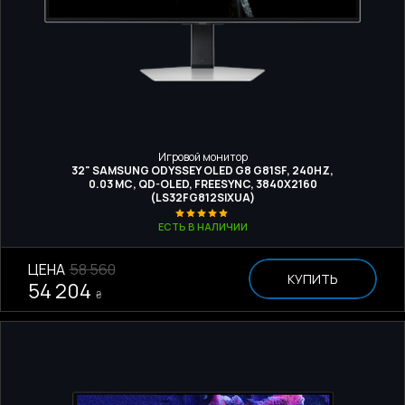
Игровой монитор
32" SAMSUNG ODYSSEY OLED G8 G81SF, 240HZ,
0.03 МС, QD-OLED, FREESYNC, 3840Х2160
(LS32FG812SIXUA)
ЕСТЬ В НАЛИЧИИ
ЦЕНА
58 560
КУПИТЬ
54 204
₴