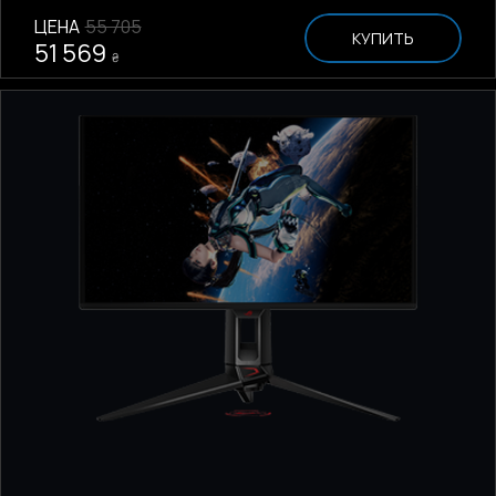
ЦЕНА
55 705
КУПИТЬ
51 569
₴