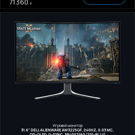
71 360
₴
Игровой монитор
31.6" DELL ALIENWARE AW3225QF, 240HZ, 0.03 МС,
QD-OLED, G-SYNC, 3840Х2160 (210-BLLV)