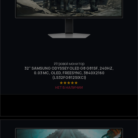
Игровой монитор
32" SAMSUNG ODYSSEY OLED G8 G81SF, 240HZ,
0.03 МС, OLED, FREESYNC, 3840Х2160
(LS32FG812SIXCI)
НЕТ В НАЛИЧИИ