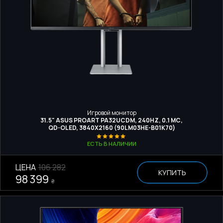
Игровой монитор
31.5" ASUS PROART PA32UCDM, 240HZ, 0.1 МС,
QD-OLED, 3840Х2160 (90LM03HE-B01K70)
ЕСТЬ В НАЛИЧИИ
ЦЕНА
106 282
КУПИТЬ
98 399
₴