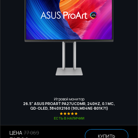
Игровой монитор
26.5" ASUS PROART PA27UCDMR, 240HZ, 0.1 МС,
QD-OLED, 3840Х2160 (90LM04NE-B01K71)
ЕСТЬ В НАЛИЧИИ
ЦЕНА
77 069
КУПИТЬ