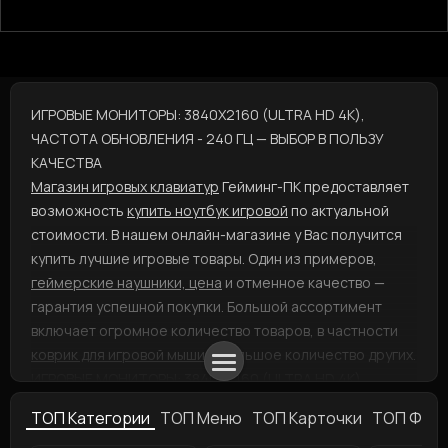
ИГРОВЫЕ МОНИТОРЫ: 3840X2160 (ULTRA HD 4K),
ЧАСТОТА ОБНОВЛЕНИЯ - 240 ГЦ — ВЫБОР В ПОЛЬЗУ
КАЧЕСТВА
Магазин игровых клавиатур
Гейминг-ПК предоставляет
возможность
купить ноутбук игровой
по актуальной
стоимости. В нашем онлайн-магазине у Вас получится
купить лучшие игровые товары. Один из примеров,
геймерские наушники, цена
и отменное качество —
гарантия успешной покупки. Большой ассортимент
включает огромное количество товаров, в частности
коврик для игровой мыши
и большое количество других.
ИГРОВЫЕ МОНИТОРЫ: 3840X2160 (ULTRA HD 4K),
ЧАСТОТА ОБНОВЛЕНИЯ - 240 ГЦ — ВЫГОДНАЯ ПОКУПКА
ТОП Категории
ТОП Меню
ТОП Карточки
ТОП Фил
ДЛЯ ВАС