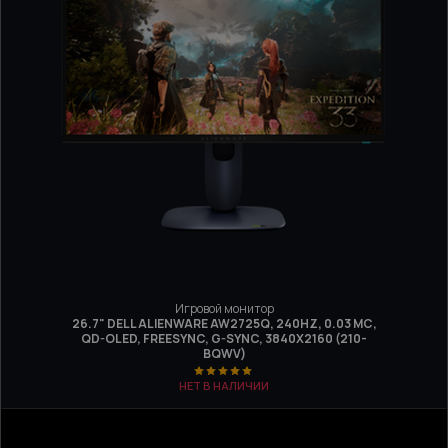
Игровой монитор
26.7" DELL ALIENWARE AW2725Q, 240HZ, 0.03 МС,
QD-OLED, FREESYNC, G-SYNC, 3840Х2160 (210-
BQWV)
НЕТ В НАЛИЧИИ