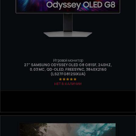
Игровой монитор
27" SAMSUNG ODYSSEY OLED G8 G81SF, 240HZ,
0.03 МС, QD-OLED, FREESYNC, 3840Х2160
(LS27FG812SIXUA)
НЕТ В НАЛИЧИИ